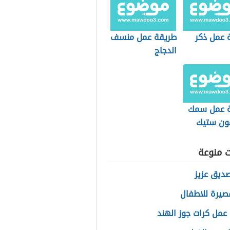
 عمل ذكر
طريقة عمل منسف
الدجاج
 عمل سمك
ون ستيك
ت منوعة
صديق عزيز
يرة للاطفال
عمل كرات جوز الهند