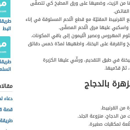
ا من الزيت، وضعيها على ورق المطبخ كي تتصفّى
الفائض.
لقرنبيط المقليّة مع قطع الّلحم المسلوقة في إناء
طريقة
، واسكبي عليها مرق الّلحم المصفّى.
البط
وم المهروس وعصير الّليمون إلى باقي المكونات.
حَ والقرفة على اليخنة، واطهيها لمدّة خمس دقائق
خنة في طبق التقديم، ورشّي عليها الكزبرة
طريقة
ثمّ قدّميها.
السلم
لزهرة بالدجاج
مقالا
دعاء ل
ة من القرنبيط.
قصة قص
 من الدجاج، منزوعة الجلد.
طريقة 
عة لمكعّبات صغيرة.