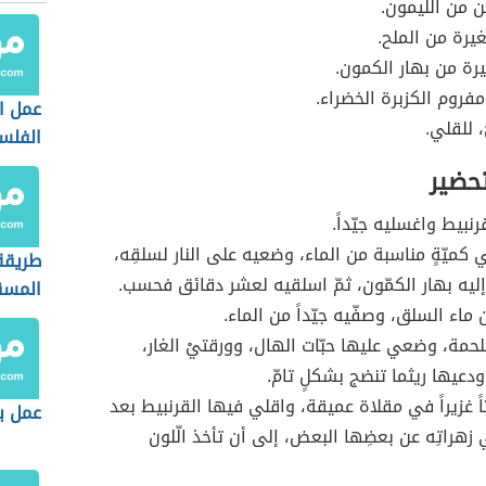
ْن من الّليمون.
رة من الملح.
رة من بهار الكمون.
روم الكزبرة الخضراء.
عمل ا
، للقلي.
الفلس
تحضير
نبيط واغسليه جيّداً.
 كميّةٍ مناسبة من الماء، وضعيه على النار لسلقِه،
طريقة
يه بهار الكمّون، ثمّ اسلقيه لعشر دقائق فحسب.
المسق
ماء السلق، وصفّيه جيّداً من الماء.
حمة، وضعي عليها حبّات الهال، وورقتيْ الغار،
دعيها ريثما تنضج بشكلٍ تامّ.
اً غزيراً في مقلاة عميقة، واقلي فيها القرنبيط بعد
عمل با
زهراتِه عن بعضِها البعض، إلى أن تأخذ الّلون