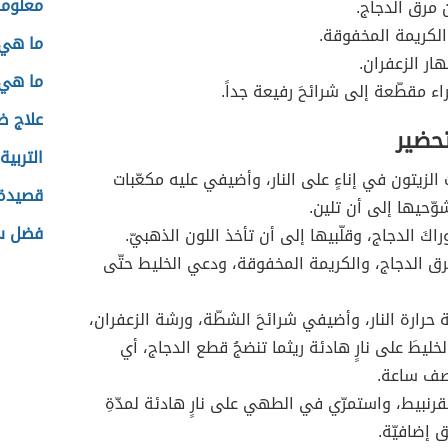
معلوما
مرق الدجاج.
لكريمة المخفوقة.
ما هي 
ار الزعفران.
ما هي 
ء مقطّعة إلى شرائحَ رفيعة جداً.
علاج ض
تحضير
التربية
لزيتون في إناءٍ على النار، وأضيفي عليه مكعّبات
قصيدة 
وّحيها إلى أن تلين.
فضل سو
كَ الدجاج، وقلّبيها إلى أن تأخذ اللون الذهبيّ.
 الدجاج، والكريمة المخفوقة، ودعي الخليط حتّى
ة حرارة النار، وأضيفي شرائحَ الشطّة، ورشة الزعفران،
ليطَ على نارٍ هادئة ريثما تنضجُ قطع الدجاج، أي
نصف ساعة.
رنبيط، واستمرّي في الطهي على نارٍ هادئة لمدّةِ
 إضافيّة.