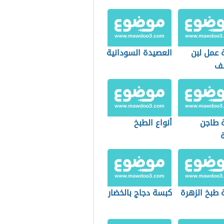
 عمل لبن
العصيدة السودانية
سف
 طاجن
أنواع الطبخ
ة
 طبخ الزهرة
كبسة دجاج بالخضار