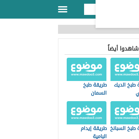
 شاهدوا أيضاً
 طبخ الديك
طريقة طبخ
ي
السمان
 طبخ السبانخ
طريقة إيدام
البامية