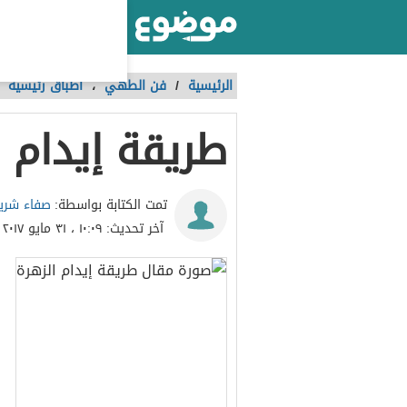
أكبر موقع عربي بالعالم
الرئيسية
/
فن الطهي
،
أطباق رئيسية
طريقة إيدام ا
صفاء شري
تمت الكتابة بواسطة:
آخر تحديث:
١٠:٠٩ ، ٣١ مايو ٢٠١٧