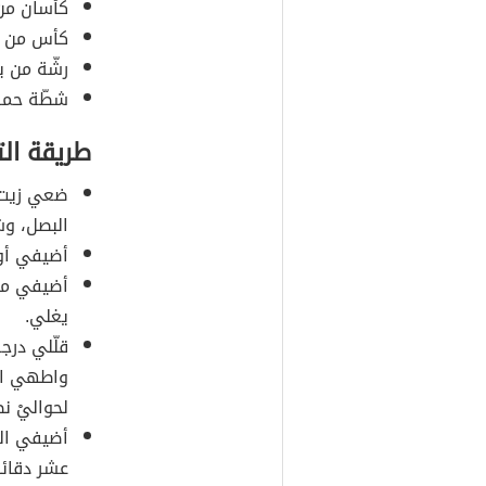
كأسان من 
كأس من ا
رشّة من به
شطّة حمرا
طريقة ال
ضعي زيت ا
البصل، وش
أضيفي أورا
أضيفي مرق
يغلي.
قلّلي درج
واطهي الخ
لحواليْ 
أضيفي الق
عشر دقائق