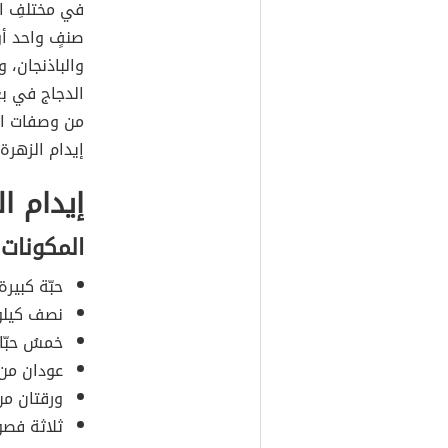
في مختلفِ ال
صنفٍ واحد أو
والباذنجان، 
الدجاج في ب
من وصفات الإ
إيدام الزهرة،
إيدام ا
المكونات
حبّة كبيرة
نصف كيلوغ
خمسُ حبّا
عودان من 
ورقتان من 
ثلاثة فص