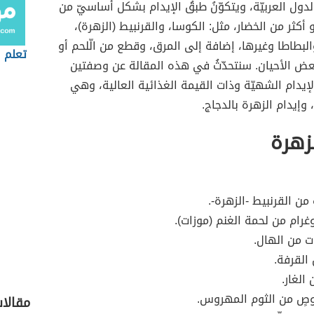
دول العربيّة، ويتكوّنُ طبقُ الإيدام بشكل أساسيّ من
 أكثر من الخضار، مثل: الكوسا، والقرنبيط (الزهرة)،
والبطاطا وغيرها، إضافة إلى المرق، وقطع من الّلحم أو
تعلم ا
عض الأحيان. سنتحدّثُ في هذه المقالة عن وصفتين
يدام الشهيّة وذات القيمة الغذائية العالية، وهي
 وإيدام الزهرة بالدجاج.
لزهرة
 من القرنبيط -الزهرة-.
رام من لحمة الغنم (موزات).
ت من الهال.
القرفة.
الغار.
وصٍ من الثوم المهروس.
مقالا