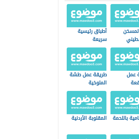
لمسخن
أطباق رئيسية
طيني
سريعة
 عمل
طريقة عمل طشة
عة
الملوخية
مية باللحمة
المقلوبة الأردنية