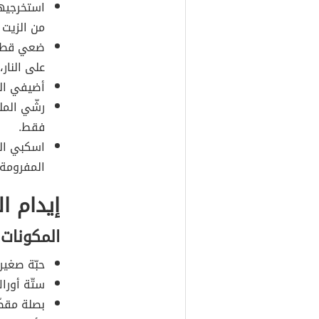
استخرجيه
من الزيت 
ضعي قطع ا
على النار
أضيفي الث
رشّي المل
فقط.
اسكبي الي
المفرومة، 
إيدام ا
المكونات
حبّة صغير
ستّة أوراك
بصلة مقطّ