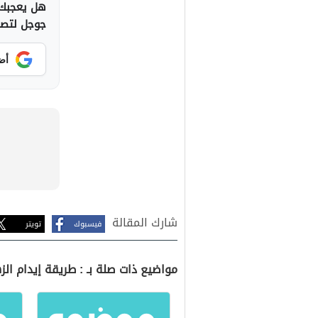
هل يعجبك 
جوجل لتصلك
أض
شارك المقالة
فيسبوك
تويتر
مواضيع ذات صلة بـ : طريقة إيدام الز