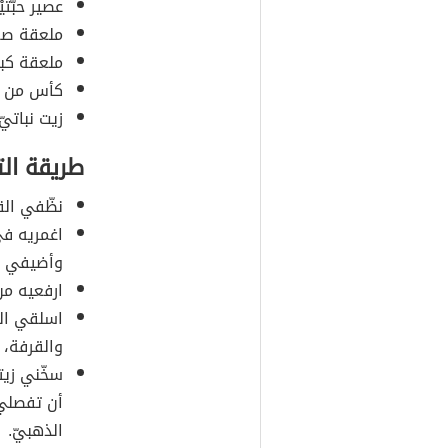
عصير حبّتي
ملعقة صغي
ملعقة كبي
كأس من مف
زيت نباتيّ
طريقة ال
نظّفي القر
اغمريه في
وأضيفي إل
ارفعيه من 
اسلقي الل
والقرفة، و
سخّني زيت
أن تفصلي 
الذهبيّ.