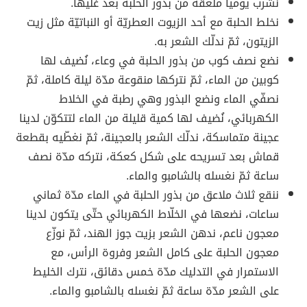
نشرب يومياً ملعقة من بذور الحلبة بعد غليها.
نخلط الحلبة مع أحد الزيوت العطريّة أو النباتيّة مثل زيت
الزيتون، ثمّ ندلّك الشعر به.
نضع نصف كوب من بذور الحلبة في وعاء، نُضيف لها
كوبين من الماء، ثمّ نتركها منقوعة مدّة ليلة كاملة، ثمّ
نصفّي الماء ونضع البذور وهي رطبة في الخلاط
الكهربائي، نُضيف لها كمية قليلة من الماء لتتكوّن لدينا
عجينة متماسكة، ندلّك الشعر بالعجينة، ثمّ نغطّيه بقطعة
قماش بعد تسريحه على شكل كعكة، نتركه مدّة نصف
ساعة ثمّ نغسله بالشامبو والماء.
ننقع ثلاث ملاعق من بذور الحلبة في الماء مدّة ثماني
ساعات، نضعها في الخلّاط الكهربائي حتّى يتكون لدينا
معجون ناعم، ندهن الشعر بزيت جوز الهند، ثمّ نوزّع
معجون الحلبة على كامل الشعر وفروة الرأس، مع
الاستمرار في التدليك مدّة خمس دقائق، نترك الخليط
على الشعر مدّة ساعة ثمّ نغسله بالشامبو والماء.