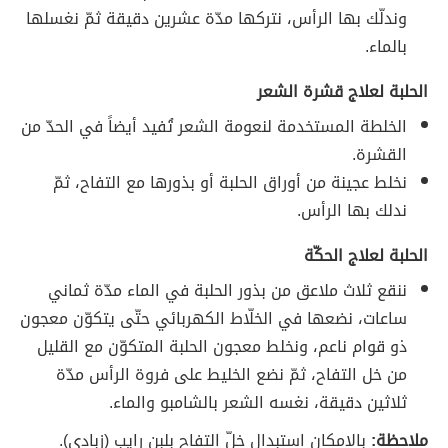
وندلّك بها الرأس، نتركها مدّة عشرين دقيقة ثمّ نغسلها
بالماء.
الحلبة لعلاج قشرة الشعر
الخلطة المستخدمة لنعومة الشعر تُفيد أيضاً في الحدّ من
القشرة.
نخلط عجينة من أوراق الحلبة أو بذورها مع التفاح، ثمّ
ندلك بها الرأس.
الحلبة لعلاج الحكّة
ننقع ثلاث ملاعق من بذور الحلبة في الماء مدّة ثماني
ساعات، نضعها في الخلّاط الكهربائي حتّى يتكوّن معجون
ذو قوام ناعم، ونخلط معجون الحلبة المتكوّن مع القليل
من خل التفاح، ثمّ نضع الخليط على فروة الرأس مدّة
ثلاثين دقيقة، نغسه الشعر بالشامبو والماء.
ملاحظة:
بالإمكان استبدال خلّ التفاح بلبن رايب (زبادي).