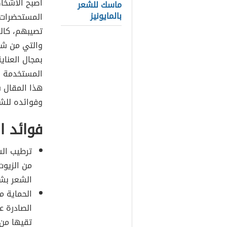
أصبح الأشخاص
ماسك للشعر
بالمايونيز
المستحضرات 
تصيبهم، كالم
والتي من شأن
بمجال العناية
المستخدمة وا
هذا المقال 
وفوائده للش
فوائد ا
ترطيب الش
من الزيوت
الشعر بشك
الحماية م
الصادرة 
تقيها من