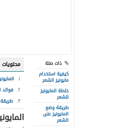
ذات صلة
محتويات
كيفية استخدام
١
المايوني
مايونيز الشعر
٢
فوائد ا
خلطة المايونيز
للشعر
٣
طريقة ا
طريقة وضع
المايونيز على
المايوني
الشعر