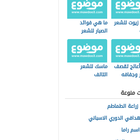
زيوت للشعر
ما هي فوائد
الصبار للشعر
المتساقط
عالج تقصف
ماسك للشعر
 وجفافه
التالف
ت منوعة
زراعة الطماطم
هدافي الدوري الاسباني
سم راما