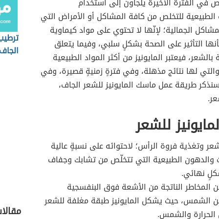
 في الفترة الأخيرة يلجأون إلى استخدام
الطبيعية للتخلص من كافة المشاكل أو الأمراض التي
شاكل الجمالية؛ لإنّها لا تحتوي على مواد كيماوية
ترطيب
ها التأثير على الصحة بشكلٍ سلبي، وفيما يتعلق
الجاف
 بالشعر، فيعتبر المايونيز من أكثر المواد الطبيعية
لتي لها نتائج مذهلة، وفي فترةٍ زمنيةٍ قصيرة، وفي
سنذكر طريقة عمل ماسك المايونيز للشعر الجاف،
عر.
لمايونيز للشعر
عر وتغذية فروة الرأس؛ لاحتوائه على نسبةٍ عالية
 والدهون الطبيعية التي تتخلّص من تشابك وجفاف
لٍ نهائي.
ن المخاطر الناتجة من الأشعة فوق البنفسجية
عن الشمس، حيث يشكل المايونيز طبقة مغلفة للشعر
مقالات
 الحرارة والشمس.