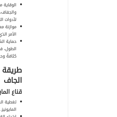
الوقاية م
والجفاف، 
لأدوات ال
موازنة مع
الأمر الذ
حماية الش
الطول، فم
كثافةً وحي
طريقة ا
الجاف
قناع الما
تغطية الش
المايونيز.
ارتداء ال