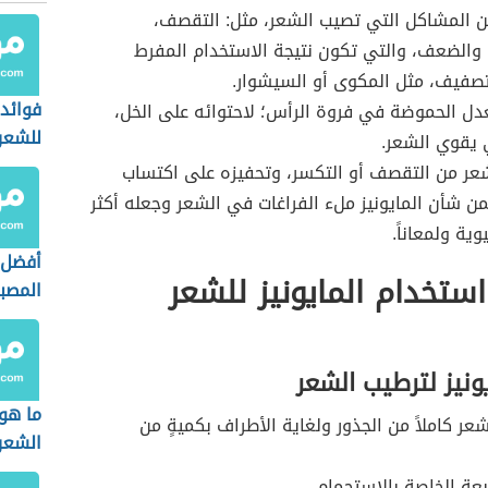
ن المشاكل التي تصيب الشعر، مثل: التقصف،
والضعف، والتي تكون نتيجة الاستخدام المفرط
تصفيف، مثل المكوى أو السيشوار.
فوائد 
دل الحموضة في فروة الرأس؛ لاحتوائه على الخل،
للشعر
ي يقوي الشعر.
عر من التقصف أو التكسر، وتحفيزه على اكتساب
ن شأن المايونيز ملء الفراغات في الشعر وجعله أكثر
وية ولمعاناً.
أفضل 
ستخدام المايونيز للشعر
المصبو
يونيز لترطيب الشعر
ما هو
عر كاملاً من الجذور ولغاية الأطراف بكميةٍ من
الشعر
قبعة الخاصة بالاستحمام.