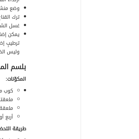
وضع منشف
ترك القنا
غسل الشعر
يمكن إضاف
ترطيبٍ إض
وليس الخف
بلسم الما
المكوّنات:
كوب من
ملعقتا
ملعقة 
أربع أ
طريقة التحضي