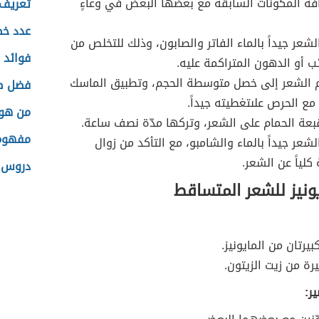
فة المكونات السابقة مع بعضها البعض في وعاءٍ
تعريف 
عدد خط
شعر جيداً بالماء الفاتر والصابون، وذلك للتخلص من
فوائد 
ب أو الدهون المتراكمة عليه.
الشعر إلى خصل متوسطة الحجم، وتطبيق الماسك
فضل ص
 مع الحرص علىتغطيته جيداً.
من هو 
عة الحمام على الشعر، وتركها مدّة نصف ساعة.
مفهوم 
شعر جيداً بالماء والشامبو، مع التأكد من زوال
 كلياً عن الشعر.
دروس 
يونيز للشعر المتساقط
يرتان من المايونيز.
رة من زيت الزيتون.
ر: