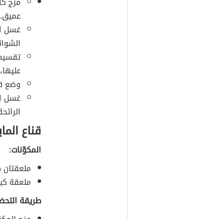
مزج كا
عميق.
غسل ال
الشوائ
تقسيم 
عليها،
وضع قب
غسل ال
الرائحة
قناع الما
المكوّنات:
ملعقتان كب
ملعقة كبي
طريقة التحضي