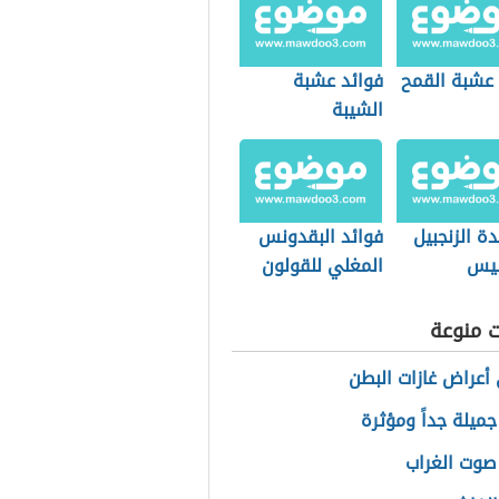
 عشبة القمح
فوائد عشبة
الشيبة
دة الزنجبيل
فوائد البقدونس
سيس
المغلي للقولون
ت منوعة
أعراض غازات البطن
جميلة جداً ومؤثرة
صوت الغراب