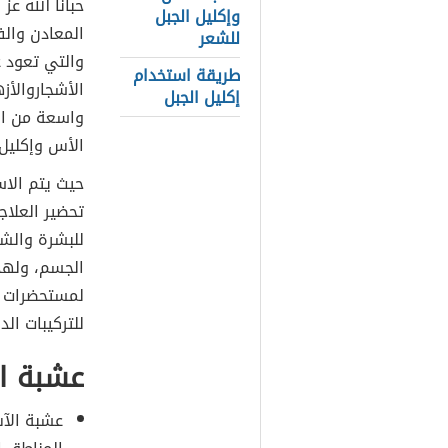
حبانا الله عز
وإكليل الجبل
المعادن والف
للشعر
والتي تعود ع
طريقة استخدام
الأشجاروالأزه
إكليل الجبل
واسعة من الأ
الأس وإكليل 
حيث يتم الا
تحضير العلاج
للبشرة والشع
الجسم، ولهذا
لمستحضرات ال
للتركيبات الد
عشبة ا
عشبة الآس