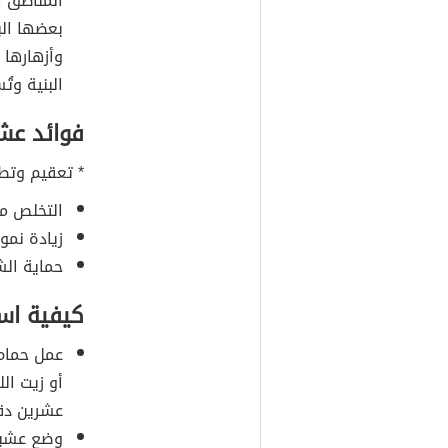
المناطق ا
بعضها الب
وأزهارها 
البنية وت
فوائد عش
* تعقيم وتط
التخلص م
زيادة نمو
حماية الش
كيفية اس
عمل حمام 
أو زيت ال
عشرين دقي
وضع عشبة