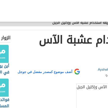
قة استخدام عشبة الآس وإكليل الجبل
ام عشبة الآس
الزوار
أين يو
Ayshe
في ال
أضف موضوع كمصدر مفضل في جوجل
فوائد 
المسا