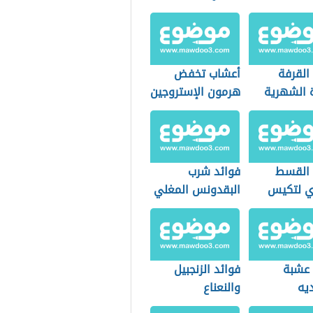
القرفة
أعشاب تخفض
ة الشهرية
هرمون الإستروجين
 القسط
فوائد شرب
ي لتكيس
البقدونس المغلي
يض
 عشبة
فوائد الزنجبيل
يه
والنعناع