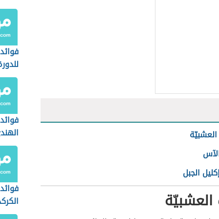
فوائد 
للدور
فوائد
الهند
 العشبيّة
المبا
لآس
ليل الجبل
فوائد
 العشبيّة
الكركد