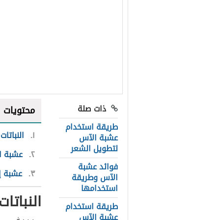
ذات صلة
محتويات
طريقة استخدام
١
النباتات
عشبة الآس
لتطويل الشعر
٢
عشبة ا
فوائد عشبة
٣
عشبة إك
الآس وطريقة
استخدامها
النباتات
طريقة استخدام
عشبة الآس