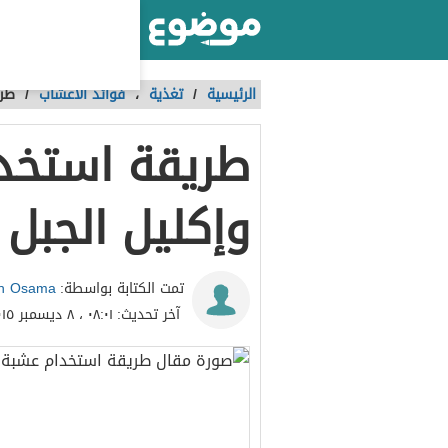
أكبر موقع عربي بالعالم
الرئيسية
/
تغذية
،
فوائد الأعشاب
/
طري
طريقة استخد
وإكليل الجبل
h Osama
تمت الكتابة بواسطة:
آخر تحديث:
٠٨:٠١ ، ٨ ديسمبر ٢٠١٥