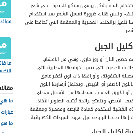
ستخدام الماء بشكل يومي ومتكرر للحصول على شعر
يف، وليس هناك ضرورة لغسل الشعر بعد استخدام
فوائد
نها تتميز برائحتها العطرية والمعقمة التي تُحافظ على
عر.
ليل الجبل
م حصى البان أو روز ماري، وهي من الأعشاب
ما فائ
ائمة الخضرة التي تتميز بخواصها العطرية التي
للتخ
صيلة الشفويّة، وأوراقها ذات لون أخضر غامق
للون الأصفر أو الأبيض، وتحتملُ أزهارها اللون
مقالا
 أو الأزرق الغامق، وسطحها من الأسفل مغطى
فيف الأبيض، وتتمتع برائحة تُشبه الصنوبر الأخاذ،
ما هي 
ه العُشبة تُستخدم كمادة قابضة ومعطرة ومعقمة
عبارات 
 إنها تحفظ البرودة قبل وجود المبردات الكهربائية.
ما هو 
ة إكليل الجبل