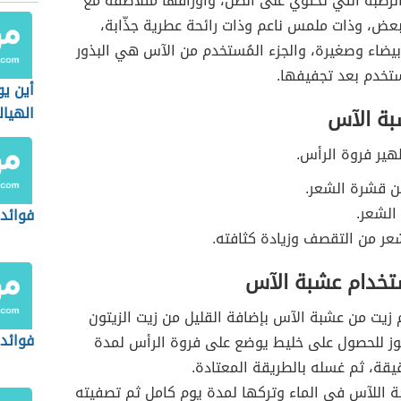
لرطبة التي تحتوي على الظل، وأوراقها متلاصقة مع
عض، وذات ملمس ناعم وذات رائحة عطرية جذّابة،
بيضاء وصغيرة، والجزء المُستخدم من الآس هي البذور
ُستخدم بعد تجفيفها.
أين ي
الهيا
بة الآس
الأعش
هير فروة الرأس.
ن قشرة الشعر.
 الشعر.
فوائد
عر من التقصف وزيادة كثافته.
تخدام عشبة الآس
زيت من عشبة الآس بإضافة القليل من زيت الزيتون
فوائد
لوز للحصول على خليط يوضع على فروة الرأس لمدة
قة، ثم غسله بالطريقة المعتادة.
 اللآس في الماء وتركها لمدة يوم كامل ثم تصفيته