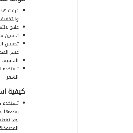
عُرفت هذه
والتخفيف 
علاج لالت
تحسين مست
تحسين ال
عسر الهض
التخفيف م
يُستخدم ل
الشعر.
كيفية اس
تُستخدم ك
وضعها على
بعد تغطي
المضمضة ب