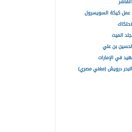
الفاشر
عمل كيكة السويسرول
احتكاك
لجلد الميت
الحسين بن علي
يد في الإمارات
البحر درويش (مغني مصري)