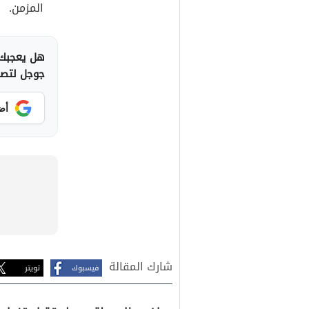
المزمن.
هل يعجبك 
جوجل لتصلك
أض
شارك المقالة
فيسبوك
تويتر