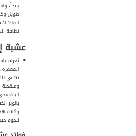
جيداً، وا
طويل وكث
الماء؛ لأ
نظافة الش
عشبة إك
تُعرف باس
المعمرة د
تنتمي للف
ومنقطة با
البنفسجي
بالوبر الخ
وكانت هذ
للحوم حيث
فوائد عشب