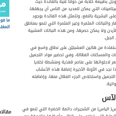
 وجل بطبيعة خلابة من حولنا غنية بالفائدة حيث
يتامينات التي يمكن للعديد من الناس أن يجهلها،
لى البشرية بالنفع، وتتمثل هذه الفائدة بوجود
ما فو
ار والنباتات المثمرة وغير المثمرة التي تنمو بمناطق
المغل
ردن ولا يمكن حصرها، ومن هذه النباتات العشبية
الجبل.
ستفادة من هاتين العشبتيْن على نطاق واسع في
ات والمسكنات الفعّالة، وفي تحضير مواد التجميل
ر لاحتوائها على عناصر مُغذية ومنشطة لخلايا
 نجد في الآونة الأخيرة إضافة هذه الأعشاب
تجميل واستخلاص الجزء الفعّال منها، وإضافته
وائية.
لآس
( الياس) من الشجيرات دائمة الخضرة التي تنمو في
مقالا