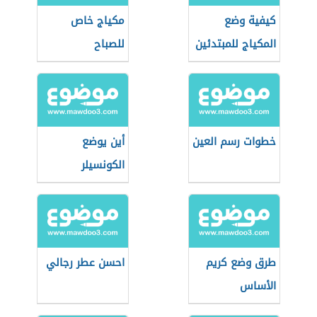
كيفية وضع
مكياج خاص
المكياج للمبتدئين
للصباح
خطوات رسم العين
أين يوضع
الكونسيلر
طرق وضع كريم
احسن عطر رجالي
الأساس