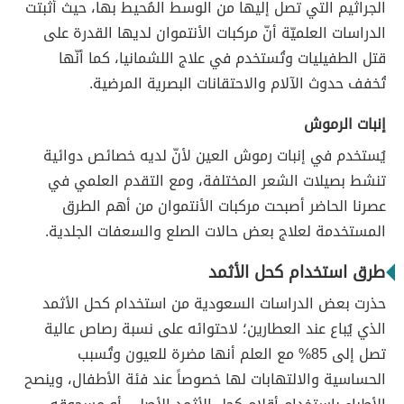
الجراثيم التي تصل إليها من الوسط المُحيط بها، حيث أثبتت
الدراسات العلميّة أنّ مركبات الأنتموان لديها القدرة على
قتل الطفيليات وتُستخدم في علاج اللشمانيا، كما أنّها
تُخفف حدوث الآلام والاحتقانات البصرية المرضية.
إنبات الرموش
يُستخدم في إنبات رموش العين لأنّ لديه خصائص دوائية
تنشط بصيلات الشعر المختلفة، ومع التقدم العلمي في
عصرنا الحاضر أصبحت مركبات الأنتموان من أهم الطرق
المستخدمة لعلاج بعض حالات الصلع والسعفات الجلدية.
طرق استخدام كحل الأثمد
حذرت بعض الدراسات السعودية من استخدام كحل الأثمد
الذي يُباع عند العطارين؛ لاحتوائه على نسبة رصاص عالية
تصل إلى 85% مع العلم أنها مضرة للعيون وتُسبب
الحساسية والالتهابات لها خصوصاً عند فئة الأطفال، وينصح