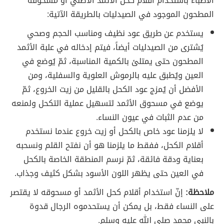
الأطباء باستخدام أقلام كحل الأثمد الأصلي أو مسحوقه
المطحون الموجود في الصيدليات بالطريقة الآتية:
يستخدم عن طريق عود نظيف ومناسب الحجم وصحي
يُشترى من الصيدليات أيضاً، فيتم إدخاله في علبة الأثمد
المطحون حتى يمتلئ بالكمية المناسبة، ثمّ يُوضع في
العين ويُطبق عليه بالرموش العلوية والسفلية، ومن
الأفضل أن يُمزج عود الكحل بالقليل من زيت الخروع، ثمّ
يوضع في مسحوق الأثمد لتسهيل عملية التكحل ولمنعه
من عدم الثبات في عيون النساء.
لا يلزمنا عود خاص بالكحل أو زيت خروع عندما نستخدم
أقلام الكحل، ففقط ما يلزمنا هو أن نفتح القلم ونسحبه
بعناية ودقة فائقة، ثمّ نرسم المنطقة الخاصة بالكحل
في العين حتى يظهر اللون الأسود بشكل كثيف وجذاب.
ملاحظة:
إنّ استخدام أقلام كحل الأثمد أو مسحوقه لا يقتصر
على النساء فقط، بل يمكن أن يستحدموه الرجال قدوة
بالنبي محمد صلى الله عليه وسلم.