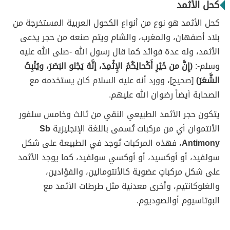
كحل الأثمد
كحل الأثمد هو نوع من أنواع الكحول العربية المستخرجة من
بلاد أصفهان، والمغرب، والشام ويتم صنعه من حجر يدعى
الأثمد، وله عدة فوائد كما قال رسول الله -صلى الله عليه
وسلم-:
(إِنَّ من خَيْرِ أَكْحالِكُمُ الإِثْمِدَ، إنَّهُ يَجْلو البَصَرَ، ويُنْبِتُ
الشَّعَرَ)
[صحيح]، وورد أنه عليه السلام كان يستخدمه مع
الصحابة أيضاً رضوان الله عليهم.
يتكون حجر الأثمد الطبيعي النقي من ثالث وخامس سلفور
الأنتموان أي من مركبات تُسمى باللغة الإنجليزية
Sb
Antimony
، فهذه المركبات تُوجد في الطبيعة على شكل
سولفيد، أو أوكسيد، أو أوكسي سولفيد، كما يوجد الأثمد
على شكل مركباتٍ عضوية كالأنتومالين، والفؤادين،
والغلوكانتيم، وأخرى معدنية مثل طرطات الأثمد مع
البوتاسيوم أوالصوديوم.