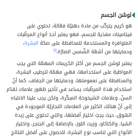
لوشن الجسم
هو كريم يتركّب من مادة دهنيّة فعّالة، تحتوي على
فيتامينات مغذية للجسم، فهو يعتبر أحدَ أنواع المرطّبات
المتوافرة والمستخدمة للمحافظة على صحّة
البشرة
،
وحمايتها من أشعّة الشّمس الضارّة.
[١]
يعتبر لوشن الجسم من أكثر الكريمات المهمّة التي يجب
المواظبة على استخدامها، فهي مهمّة لترطيب البشرة،
والمحافظة على نعمومتها، وحمايتها من الجفاف، كما أنّ
استخدام هذة المرطّبات يساعد في تأخير ظهور علامات تقدّم
السنّ، وعلامات الشيخوخة المبكّرة، ولكن يجب علينا الانتباه
إلى أنّ هنالك الكثيرَ من العلامات التجاريّة الموجودة في
السّوق، حيث يجبُ اختيار أفضلها، والتي تحتوي على زبدة
الشيا، والكاكاو، وزيت اللوز، بالإضافة إلى الجنجر، واختيار
الأنواع التي تناسب نوع البشرة، للحصول على أفضل النتائج