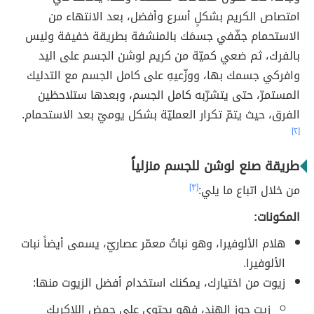
امتصاص الكريم بشكلٍ أسرع وأفضل، بعد الانتهاء من
الاستحمام جفّفي جسمَك بالمنشفة بطريقة خفيفة وليس
بالفرك، ثم ضعي كميّة من كريم لوشن الجسم على اليد
وافركي جسمك بها، ووزّعيهِ على كامل الجسم مع التدليك
المستمرّ، حتى يتشرّبه كامل الجسم، وبعدها ستلاحظين
الفرق، حيث يتمّ تكرار العمليّة بشكل يوميّ بعد الاستحمام.
[٢]
طريقة صنع لوشن للجسم منزلياً
من خلال اتباع ما يلي:
[٣]
المكونات:
هلام الألوفيرا، وهو نباتٌ معمّر عصاريّ، يسمى أيضاً نبات
الألوفيرا.
زيوت من اختيارك، يمكنك استخدام أفضل الزيوت منها:
زيت جوز الهند، فهو يحتوي على حمض اللاكريك