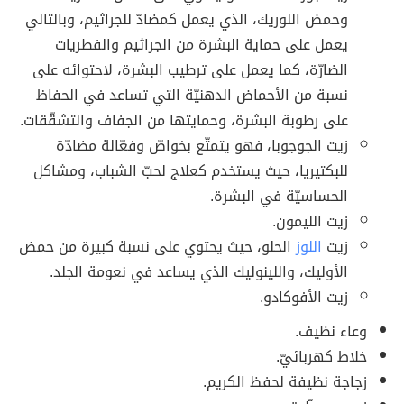
وحمض اللوريك، الذي يعمل كمضادّ للجراثيم، وبالتالي
يعمل على حماية البشرة من الجراثيم والفطريات
الضارّة، كما يعمل على ترطيب البشرة، لاحتوائه على
نسبة من الأحماض الدهنيّة التي تساعد في الحفاظ
على رطوبة البشرة، وحمايتها من الجفاف والتشقّقات.
زيت الجوجوبا، فهو يتمتّع بخواصّ وفعّالة مضادّة
للبكتيريا، حيث يستخدم كعلاج لحبّ الشباب، ومشاكل
الحساسيّة في البشرة.
زيت الليمون.
زيت
اللوز
الحلو، حيث يحتوي على نسبة كبيرة من حمض
الأوليك، واللينوليك الذي يساعد في نعومة الجلد.
زيت الأفوكادو.
وعاء نظيف.
خلاط كهربائيّ.
زجاجة نظيفة لحفظ الكريم.