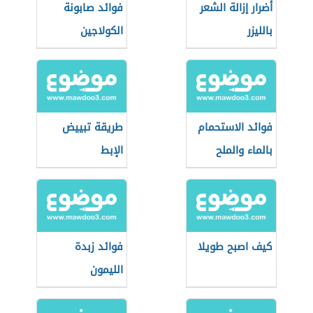
أضرار إزالة الشعر
فوائد صابونة
بالليزر
الكولاجين
فوائد الاستحمام
طريقة تبييض
بالماء والملح
الإبط
كيف اصبح طويلا
فوائد زبدة
الليمون