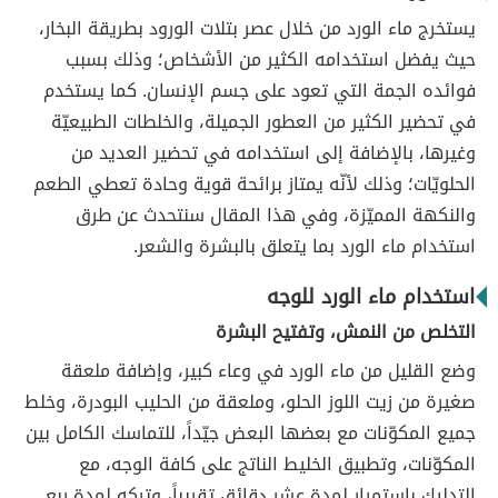
يستخرج ماء الورد من خلال عصر بتلات الورود بطريقة البخار،
حيث يفضل استخدامه الكثير من الأشخاص؛ وذلك بسبب
فوائده الجمة التي تعود على جسم الإنسان. كما يستخدم
في تحضير الكثير من العطور الجميلة، والخلطات الطبيعيّة
وغيرها، بالإضافة إلى استخدامه في تحضير العديد من
الحلويّات؛ وذلك لأنّه يمتاز برائحة قوية وحادة تعطي الطعم
والنكهة المميّزة، وفي هذا المقال سنتحدث عن طرق
استخدام ماء الورد بما يتعلق بالبشرة والشعر.
استخدام ماء الورد للوجه
التخلص من النمش، وتفتيح البشرة
وضع القليل من ماء الورد في وعاء كبير، وإضافة ملعقة
صغيرة من زيت اللوز الحلو، وملعقة من الحليب البودرة، وخلط
جميع المكوّنات مع بعضها البعض جيّداً، للتماسك الكامل بين
المكوّنات، وتطبيق الخليط الناتج على كافة الوجه، مع
التدليك باستمرار لمدة عشر دقائق تقريباً، وتركه لمدة ربع