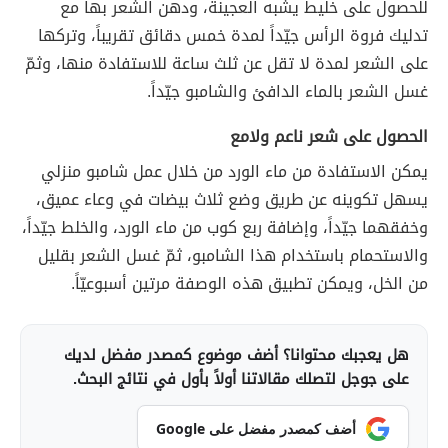
للحصول على خليط يشبه العجينة، ودهن الشعر بها مع
تدليك فروة الرأس جيّداً لمدة خمس دقائق تقريباً، وتركها
على الشعر لمدة لا تقل عن ثلث ساعة للاستفادة منها، وثمّ
غسل الشعر بالماء الدافئ والشامبو جيّداً.
الحصول على شعر ناعم ولامع
يمكن الاستفادة من ماء الورد من خلال عمل شامبو منزلي
يسهل تكوينه عن طريق وضع ثلاث بيضات في وعاء عميق،
وخفقهما جيّداً، وإضافة ربع كوب من ماء الورد، والخلط جيّداً،
والاستحمام باستخدام هذا الشامبو، ثمّ غسل الشعر بقليل
من الخل، ويمكن تطبيق هذه الوصفة مرتين أسبوعيّاً.
هل يعجبك محتوانا؟ أضف موضوع كمصدر مفضل لديك
على جوجل لتصلك مقالاتنا أولاً بأول في نتائج البحث.
أضف كمصدر مفضل على Google