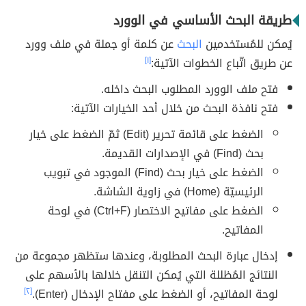
طريقة البحث الأساسي في الوورد
يُمكن للمُستخدمين
البحث
عن كلمة أو جملة في ملف وورد
عن طريق اتّباع الخطوات الآتية:
[١]
فتح ملف الوورد المطلوب البحث داخله.
فتح نافذة البحث من خلال أحد الخيارات الآتية:
الضغط على قائمة تحرير (Edit) ثمّ الضغط على خيار
بحث (Find) في الإصدارات القديمة.
الضغط على خيار بحث (Find) الموجود في تبويب
الرئيسيّة (Home) في زاوية الشاشة.
الضغط على مفاتيح الاختصار (Ctrl+F) في لوحة
المفاتيح.
إدخال عبارة البحث المطلوبة، وعندها ستظهر مجموعة من
النتائج المُظللة التي يُمكن التنقل خلالها بالأسهم على
لوحة المفاتيح، أو الضغط على مفتاح الإدخال (Enter).
[٢]