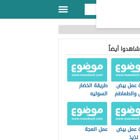
 شاهدوا أيضاً
 عمل بيض
طريقة الخضار
ل والطماطم
السوتيه
 عمل بيض
عمل العجة
لذيذ