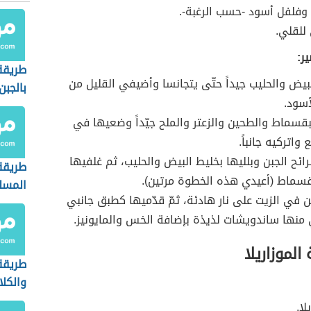
 وفلفل أسود -حسب الرغبة-.
 للقلي.
ر:
طريقة
يض والحليب جيداً حتّى يتجانسا وأضيفي القليل من
بالجبن
أسود.
قسماط والطحين والزعتر والملح جيّداً وضعيها في
واتركيه جانباً.
ئح الجبن وبلليها بخليط البيض والحليب، ثم غلفيها
طريقة
قسماط (أعيدي هذه الخطوة مرتين).
المسل
ن في الزيت على نار هادئة، ثمّ قدّميها كطبق جانبي
منها ساندويشات لذيذة بإضافة الخس والمايونيز.
الموزاريلا
طريقة
والكل
لا.