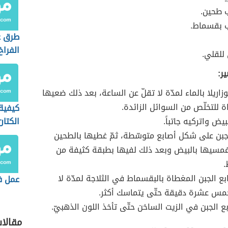
 طحين.
 بقسماط.
طرق ع
الفراخ
 للقلي.
ر:
اريلا بالماء لمدّة لا تقلّ عن الساعة، بعد ذلك ضعيها
للتخلّص من السوائل الزائدة.
كيفية
يض واتركيه جاتباً.
الكتان
بن على شكل أصابع متوسّطة، ثمّ غطيها بالطحين
مّ غمسيها بالبيض وبعد ذلك لفيها بطبقة كثيفة من
.
 الجبن المغطاة بالبقسماط في الثلاجة لمدّة لا
عمل ف
خمس عشرة دقيقة حتّى يتماسك أكثر.
ع الجبن في الزيت الساخن حتّى تأخذ اللون الذهبيّ.
مقالا