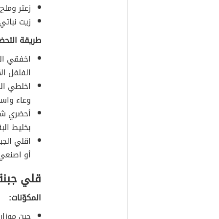
زعتر وملح
زيت نباتي
طريقة التحضي
اخفقي الب
الفلفل ال
اخلطي الب
وعاء واسع 
أحضري شرا
بخليط الب
اقلي الجب
أو اصنعي 
قلي جبنة 
المكوّنات:
جبن موزاري