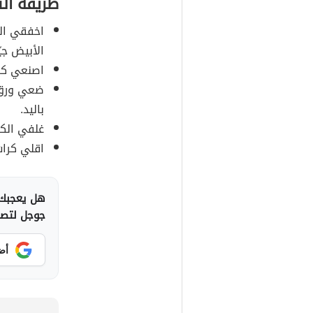
طريقة ال
اخفقي الب
الأبيض جيّد
اصنعي كرا
ضعي ورق ا
باليد.
غلفي الكر
اقلي كرات
هل يعجبك 
جوجل لتصلك
أض