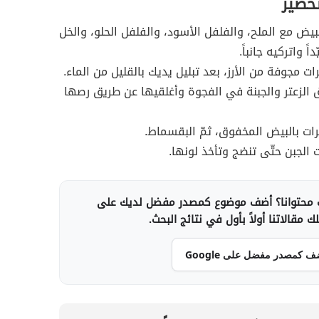
تحضير
يض مع الملح، والفلفل الأسود، والفلفل الحلو، والخل
اً واتركيه جانباً.
ت مجوفة من الأرز، بعد تبليل يديك بالقليل من الماء.
لزعتر والجبنة في الفجوة وأغلقيها عن طريق رصها
ات بالبيض المخفوق، ثمّ البقسماط.
 الجبن حتّى تنضج وتأخذ لونها.
محتوانا؟ أضف موضوع كمصدر مفضل لديك على
 مقالاتنا أولاً بأول في نتائج البحث.
ف كمصدر مفضل على Google