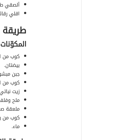
ألصقي طرف
اقلي رقائ
طريقة ك
المكوّنات
كوب من ال
بيضتان.
جبن مبشور
كوب من ا
زيت نباتي.
ملح وفلفل
ملعقة صغ
كوب من ور
ماء.