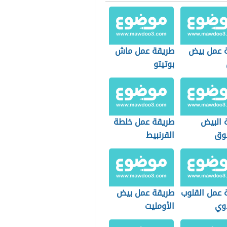
 عمل بيض
طريقة عمل ماش
بوتيتو
 البيض
طريقة عمل خلطة
وق
القرنبيط
 عمل القلوب
طريقة عمل بيض
اوي
الأومليت