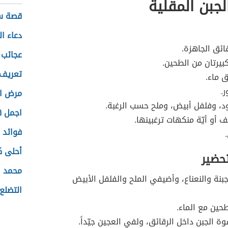
لجبن المقلية
قصة سي
دعاء ال
قائق الجاهزة.
عجائب ع
بيرتان من الطحين.
تعريف 
ق ماء.
.
مرض ا
، وفلفل أبيض، وملح حسب الرغبة.
اجمل ق
ف أو أيّة منكهات ترغبينها.
فوائد 
أحلى ك
تحضير
محمد ا
بنة والنعناع، وأضيفي الملح والفلفل الأبيض
التضلع 
حين مع الماء.
الجبن داخل الرقائق، ولفي العجين جيّداً.