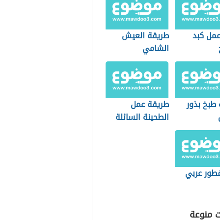
مل كبد
طريقة العيش
الشامي
 طبخ بذور
طريقة عمل
الطحينة السائلة
للفلافل
طور عربي
ت منوعة