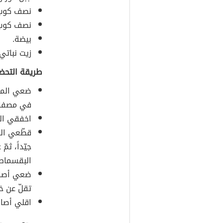
نصف كوب
نصف كوب
بيضة.
زيت نباتي
طريقة التحضي
ضعي الموز
في مصفاة 
اخفقي الب
قطّعي الج
جيّداً، ث
البقسماط
ضعي أصابع
تقلّ عن 
اقلي أصاب