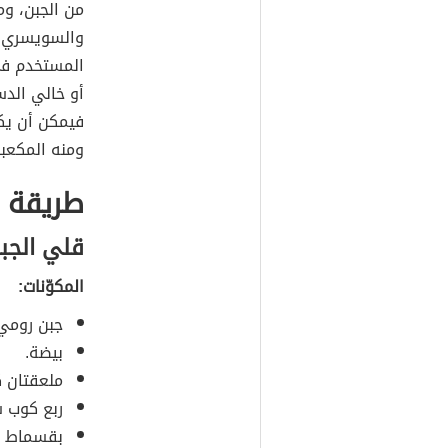
من الجبن، ومن
والسويسري، 
المستخدم في
أو خالي الدس
فيمكن أن يكون
ومنه المكعبا
طريقة ع
قلي الجب
المكوّنات:
جبن رومي
بيضة.
ملعقتان ك
ربع كوب س
بقسماط 