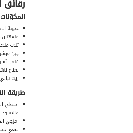
رقائق ا
المكوّنات
عجينة الر
ملعقتان ك
ثلاث ملاع
جبن مبشور
فلفل أسود
نعناع ناش
زيت نباتي.
طريقة ال
اخلطي الج
والأسود.
امزجي الط
ضعي حشوة 