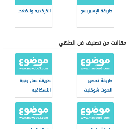
طريقة الإسبريسو
الكركديه والضغط
مقالات من تصنيف فن الطهي
طريقة تحضير
طريقة عمل رغوة
الهوت شوكليت
النسكافيه