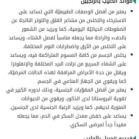
فوائد الحليب بالزنجبيل
يعتبر من أفضل الوصفات الطبيعيّة التي تساعد على
الاسترخاء والتخلص من مشاعر القلق والتوتر الناتجة عن
الضغوطات الحياتيّة اليومية، كما ويزيد من الشعور
بالدفء والراحة مما يجعله مناسباً لفصل الشتاء، ويساعد
على التخلص من الأرق واضطرابات النوم المختلفة.
يخلص الجسم من كافة المسوم المتراكمة فيه، ويساعد
على الشفاء السريع من نزلات البرد المختلفة والإنفلونزا
ويقلل من حدة الأعراض المرافقة لهذه الحالات المرضيّة،
كما ويقوي من الجهاز المناعي في الجسم.
يعتبر من أفضل المقوّيات الجنسية، وذلك لدوره الكبير في
تقوية البروستاتا لدى الذكور، ويقوي من الحيوانات
المنوية لديهم، كما ويزيد الرغبة الجنسية لدى الجنسين.
يساعد على خفض معدل السكر في الدم، مما يجعله
مفيداً جداً لمرضى السكري.
فيديو زنجبيل بالحليب