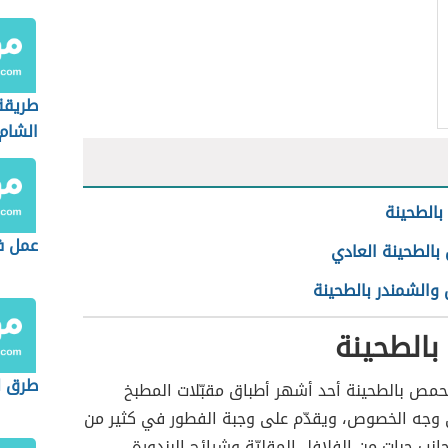
طريقة
الشام
الطحينة
عمل ف
بالطحينة العادي
والشمندر بالطحينة
بالطحينة
طرق ل
حمص بالطحينة أحد أشهر أطباق مقبّلات المطبخ
وجه الخصوص، ويقدّم على وجبة الفطور في كثير من
جانب حبات من الفلافل المقليّة وشرائح البندورة