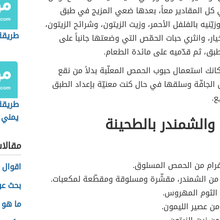
كل المقادير معاً، بعدها ضعي المزيج في طبق
زيّنيه بالفلفل الأحمر، وزيت الزيتون، وشرائح الزيتون،
طريقة
يار، وانثري حبات الحمّص التي وضعتها جانباً على
بق، ثم قدّميه على مائدة الطعام.
انك استعمال حبوب الحمص المعلّبة بدلاً من نقع
الجافّة وسلقها في حال كنت معنيّة بإعداد الطبق
ع.
طريقة
يمني
الشمندر بالطحينة
مقالا
غرام من الحمص المسلوق.
اقوال 
 من الشمندر، مقشّرة ومسلوقة ومقطّعة لمكعبات.
بحث عن
الثوم المهروس.
ما هو 
ن عصير الليمون.