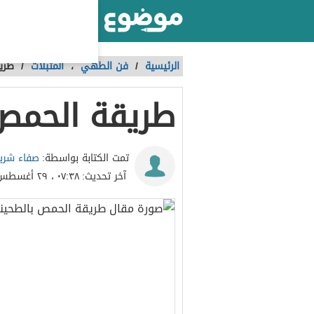
أكبر موقع عربي بالعالم
الرئيسية
/
فن الطهي
،
المتبلات
/
طري
طريقة الحمص 
صفاء شري
تمت الكتابة بواسطة:
آخر تحديث:
٠٧:٣٨ ، ٢٩ أغسطس ٢٠١٧