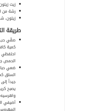
زيت زيتون
رشة من ال
زيتون، شر
طريقة ال
صفّي حب 
كمية كافي
احتفظي ب
الحمص جانب
ضعي حبات 
السلق كما
جيداً إلى
يصبح كريم
واهرسيه 
أضيفي الط
المهروس، 