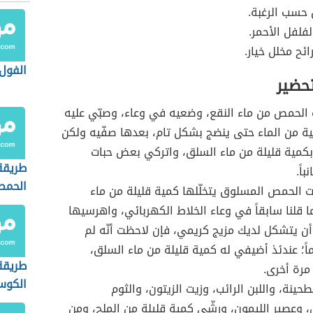
 حسب الرغبة.
فلفل الأحمر.
ائح مخلل خيار.
الفول 
تحضير
الحمص من ماء النقع، وضعيه في وعاء، وصبّي عليه
ة من الماء حتى ينضج بشكل تام، بعدها صفّيه ولكن
كمية قليلة من ماء السلق، واتركي بعض حبات
طريقة
اً.
الحم
الحمص المسلوق يتخلّلها كمية قليلة من ماء
 قلنا سابقاً في وعاء الخلاط الكهربائي، واهرسيها
 أن يتشكل لديك مزيج كريمي، فإن لاحظت أنّه لم
اً؛ عندئذ أضيفي له كمية قليلة من ماء السلق،
طريقة
مرة أخرى.
الكوس
حينة، واللبن الرائب، وزيت الزيتون، والثوم
وعصير الليمون، ورشّي كمية قليلة من الملح، ومن