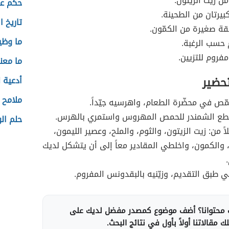
ن زيت الزيتون.
حكم عن
بيرتان من الطحينة.
تاريخ ا
ة صغيرة من الكمّون.
ما وظي
حسب الرغبة.
روم للتزيين.
ما معن
تحضير
أدعية 
ملامح 
ص في محضّرة الطعام، واهرسيه جيّداً.
ع الشمندر للحمص المهروس واستمري بالهرس.
حلم الو
ً من: زيت الزيتون، والثوم، والملح، وعصير الليمون،
 والكمون، واخلطي المقادير معاً إلى أن يتشكل لديك
 طبق التقديم، وزيّنيه بالبقدونس المفروم.
محتوانا؟ أضف موضوع كمصدر مفضل لديك على
 مقالاتنا أولاً بأول في نتائج البحث.