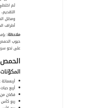
ثم اخلطي 
التقديم، و
ومخلل الخ
أطراف الط
ملاحظة:
بإمك
حبوب الحمص 
على نحو سري
الحمص و
المكوّنات
أربعمائة 
أربع حبات
فصّان من 
ربع كأس م