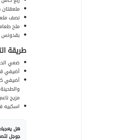
ربع كأس م
ملعقتان ك
نصف ملعق
ملح طعام 
بقدونس مف
طريقة ال
ضعي الحمّ
أضيفي قط
أضيفي كلا
والطحينة،
مزيج ناعم.
اسكبيه في
هل يعجبك 
جوجل لتصلك