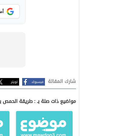
أض
شارك المقالة
فيسبوك
تويتر
مواضيع ذات صلة بـ : طريقة الحمص ب