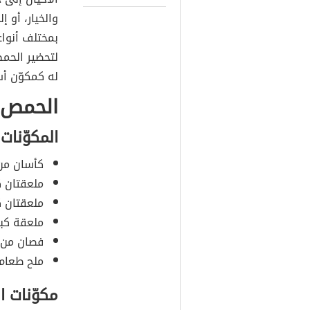
والخيار، أو 
بمختلف أنوا
لتحضير الحم
له كمكوّن أ
الحمص ب
المكوّنات
كأسان من
ملعقتان ك
ملعقتان كب
ملعقة كبي
فصان من 
ملح طعام 
مكوّنات ال