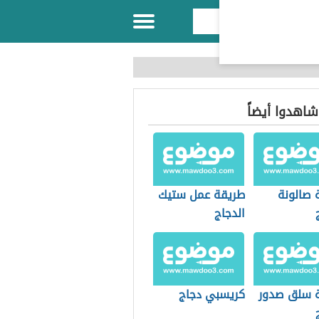
 شاهدوا أيضاً
 صالونة
طريقة عمل ستيك
الدجاج
 سلق صدور
كريسبي دجاج