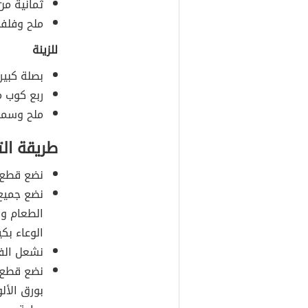
ثمانية م
ملح وفلفل
للزينة
بصلة كبير
ربع كوب م
ملح وسماق
طريقة ال
نضع قطع 
نضع جميع 
الطعام ون
الوعاء بك
نشعل الفر
نضع قطع ا
بورق الأل