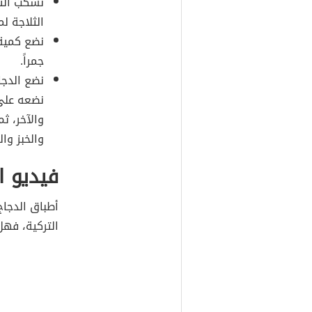
نسكب التت
الثلاجة ل
نضع كمية
جمراً.
نضع الدجا
نضعه على 
والآخر، ث
والخبز وا
فيديو ا
أطباق الدجاج
التركية، فهل