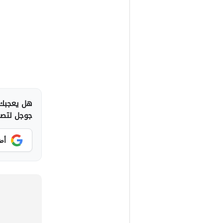
هل يعجبك 
جوجل لتصلك
أض