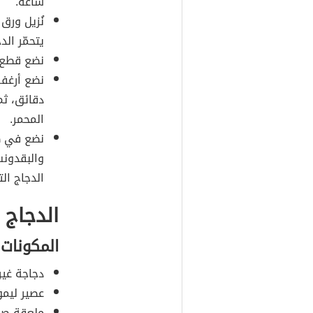
ساعة.
نُزيل ورق
يتحمّر الد
نضع قطع ا
نضع أرغفة
دقائق، ثم
المحمر.
نضع في طب
والبقدونس
الدجاج ال
الدجاج 
المكونات
دجاجة غير
عصير ليمو
ملعقة صغي