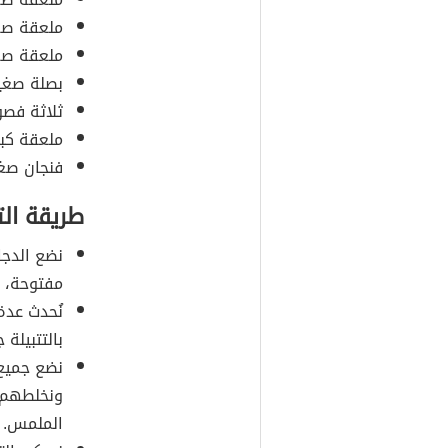
ملعقة صغي
ملعقة صغ
بصلة صغير
ثلاثة فصو
ملعقة كبي
فنجان صغي
طريقة ال
نضع الدجا
مفتوحة، 
نُحدث عدة
بالتتبيلة
نضع جميع 
ونخلطهم ج
الملمس.