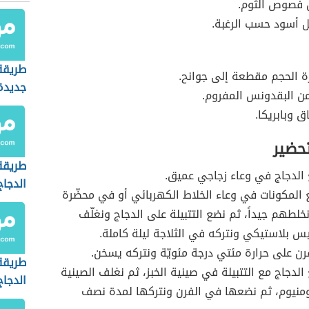
ن فصوص الثوم.
 أسود حسب الرغبة.
طريقة 
ة الحجم مقطعة إلى جوانح.
جديدة
ن البقدونس المفروم.
 وبابريكا.
تحضير
طريقة
الدجاج في وعاء زجاجي عميق.
الدجاج
المكونات في وعاء الخلاط الكهربائي أو في محضّرة
خلطهم جيداً، ثم نضع التتبيلة على الدجاج ونغلّف
يس بلاستيكي ونتركه في الثلاجة ليلة كاملة.
ن على حرارة مئتي درجة مئويّة ونتركه يسخن.
طريقة
لدجاج مع التتبيلة في صينية الخبز، ثم نغلف الصينية
الدجا
ومنيوم، ثم نضعها في الفرن ونتركها لمدة نصف
صحية