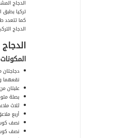
الدجاج المش
تركيا بطبق ال
كما تتعدد ط
الدجاج الترك
الدجاج 
المكونات
دجاجتان 
نقعهما وغ
علبتان من 
بصلة متو
ثلاث ملاع
أربع ملاعق
نصف كوب م
نصف كوب 