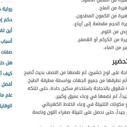
رة من الملح.
رواية د
يرة من الكمون المطحون.
حكم إس
ة الحجم مقطعة إلى أرباع.
أين تق
ص من الثوم.
رة من الكركم أو العُصفر.
أسباب 
ر من الماء.
صفات 
تحضير
هل حلي
جة على لوح خشبيّ، ثم نقصها من النصف بحيث تُصبح
كيف أج
ثم نطرقها من جميع الجهات بواسطة مطرقة الطبخ.
أفضل ص
 شقوق بالدجاجة باستخدام سكين حادة، حتى تتنكه
علم مال
 جيداً، ثم نضعها في وعاء عميق وكبير.
مكونات التتبيلة في وعاء الخلاط الكهربائي
الوقاي
يداً، حتى نحصل على تتبيلة صفراء اللون وناعمة