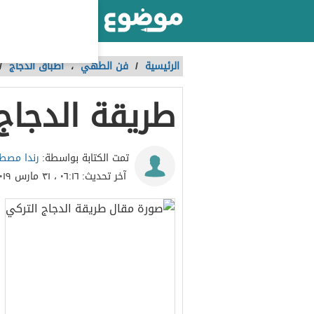
أكبر موقع عربي بالعالم
الرئيسية
/
فن الطهي
،
أطباق الدجاج
/
طريقة الدجاج
رندا مص
تمت الكتابة بواسطة:
آخر تحديث:
٠٦:١٦ ، ٣١ مارس ٢٠١٩