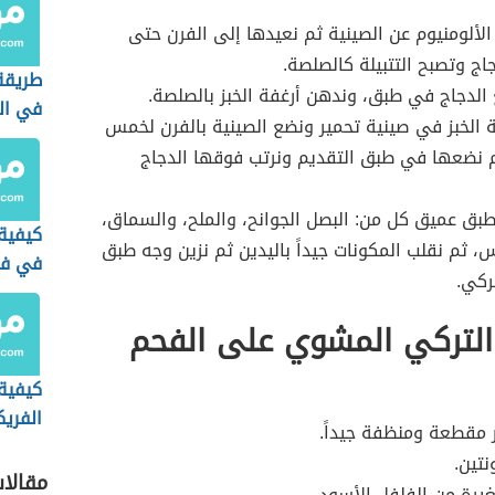
 الألومنيوم عن الصينية ثم نعيدها إلى الفرن حتى
جاج وتصبح التتبيلة كالصلصة.
طريقة
لدجاج في طبق، وندهن أرغفة الخبز بالصلصة.
في ال
 الخبز في صينية تحمير ونضع الصينية بالفرن لخمس
سلقها
 نضعها في طبق التقديم ونرتب فوقها الدجاج
ق عميق كل من: البصل الجوانح، والملح، والسماق،
كيفية
، ثم نقلب المكونات جيداً باليدين ثم نزين وجه طبق
في فرن
تركي.
التركي المشوي على الفحم
كيفية
الفريك
 مقطعة ومنظفة جيداً.
نتين.
مقالا
رة من الفلفل الأسود.