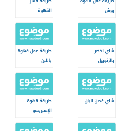
طريقة عمل قهوة
طريقة قشر
بوش
القهوة
شاي اخضر
طريقة عمل قهوة
بالزنجبيل
باللبن
شاي غصن البان
طريقة قهوة
الإسبريسو