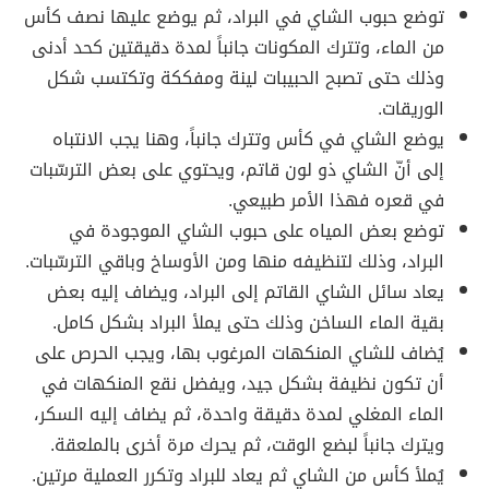
توضع حبوب الشاي في البراد، ثم يوضع عليها نصف كأس
من الماء، وتترك المكونات جانباً لمدة دقيقتين كحد أدنى
وذلك حتى تصبح الحبيبات لينة ومفككة وتكتسب شكل
الوريقات.
يوضع الشاي في كأس وتترك جانباً، وهنا يجب الانتباه
إلى أنّ الشاي ذو لون قاتم، ويحتوي على بعض الترسّبات
في قعره فهذا الأمر طبيعي.
توضع بعض المياه على حبوب الشاي الموجودة في
البراد، وذلك لتنظيفه منها ومن الأوساخ وباقي الترسّبات.
يعاد سائل الشاي القاتم إلى البراد، ويضاف إليه بعض
بقية الماء الساخن وذلك حتى يملأ البراد بشكل كامل.
يُضاف للشاي المنكهات المرغوب بها، ويجب الحرص على
أن تكون نظيفة بشكل جيد، ويفضل نقع المنكهات في
الماء المغلي لمدة دقيقة واحدة، ثم يضاف إليه السكر،
ويترك جانباً لبضع الوقت، ثم يحرك مرة أخرى بالملعقة.
يُملأ كأس من الشاي ثم يعاد للبراد وتكرر العملية مرتين.