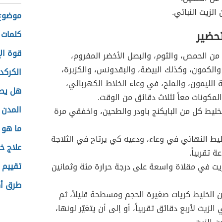
الزيت النباتي.
موضوع 
تحضير
كلمات 
قوة الإ
 الحمص، والثوم، والبصل الأخضر المفروم،
والكمون، وكذلك البيضة، والبقدونس، والكزبرة،
الكركد
 الليمون، والملح، في وعاء الخلاط الكهربائي،
هل يص
مكونات معاً لثلاث دقائق من الوقت.
المدن 
ليط كل من البايكنج باودر والطحين، واخفقي مرة
ما هو ت
ط النهائي في وعاء، ودعيه كي يرتاح في الثلاجة
علاج خر
 تقريباً.
تقييم 
يت في مقلاة واسعة على درجة حرارة مئة وثمانين
طرق أ
الخليط كريات صغيرة الحجم ومسطحة قليلاً، ثم
الزيت لأربع دقائق تقريباً، أو إلى أن يتغيّر لونها،