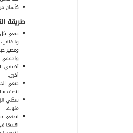
كأسان من 
طريقة ال
ضعي كل من
والفلفل، 
وعصير حبة
واخفقي ال
أضيفي للخ
أخرى.
ضعي الخلي
لنصف ساعة
سخّني الز
مئوية.
اصنعي من 
اقليها في 