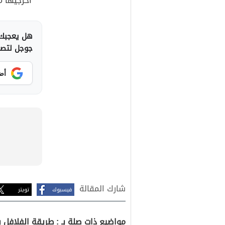
اخرجيها م
هل يعجبك 
جوجل لتصلك
أض
شارك المقالة
فيسبوك
تويتر
مواضيع ذات صلة بـ : طريقة الفلافل ب