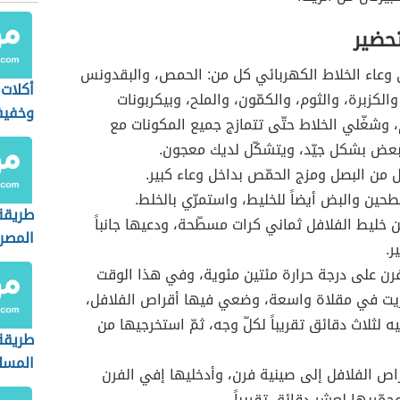
تحضير
عاء الخلاط الكهربائي كل من: الحمص، والبقدونس
أكلات
الكزبرة، والثوم، والكمّون، والملح، وبيكربونات
وخفيف
 وشغّلي الخلاط حتّى تتمازج جميع المكونات مع
بعض بشكل جيّد، ويتشكّل لديك معجون.
من البصل ومزج الحمّص بداخل وعاء كبير.
حين والبض أيضاً للخليط، واستمرّي بالخلط.
طريقة
خليط الفلافل ثماني كرات مسطّحة، ودعيها جانباً
المصر
ر.
رن على درجة حرارة مئتين مئوية، وفي هذا الوقت
زيت في مقلاة واسعة، وضعي فيها أقراص الفلافل،
ه لثلاث دقائق تقريباً لكلّ وجه، ثمّ استخرجيها من
طريقة
المسل
اص الفلافل إلى صينية فرن، وأدخليها إفي الفرن
حمّريها لعشر دقائق تقريباً.