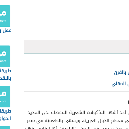
عمل ب
طريقة
 بالفرن
بالبق
ل المقلي
طريقة
ل أحد أشهر المأكولات الشعبية المفضلة لدى العديد
الحوا
ي معظم الدول العربية، ويسمّى بالطعميّة في مصر
البيت
 حين يسمى في اليمن بـ"الباجية"، أمّا الفلافل فهو