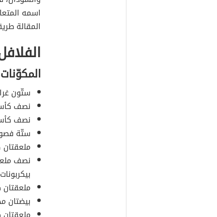
اسمه المتعا
المقالة طريق
الفلافل
المكوّنات
ستّون غرا
نصف كأس م
نصف كأس 
ستّة فصو
ملعقتان ص
نصف ملعقة
بيكربونات
ملعقتان ك
بيضتان مخ
ملعقتان ك