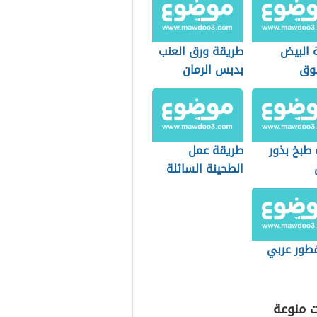
 البيض
طريقة ورق العنب
وق
بدبس الرمان
 طبخ بذور
طريقة عمل
الطحينة السائلة
للفلافل
طور عربي
ت منوعة