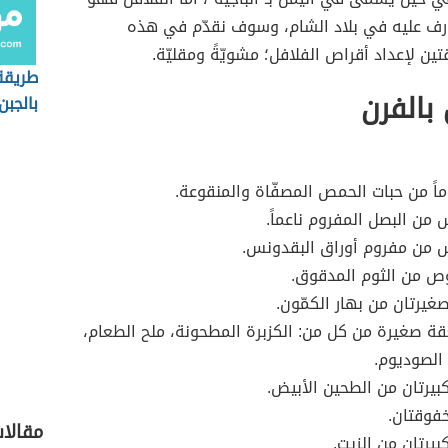
رف عليه في بلاد الشام، وسوف نقدّم في هذه
تين لإعداد أقراص الفلافل؛ مشويّةً ومقليّة.
طريقة
 بالفرن
بالجبن
ماً من حبات الحمص المصفّاة والمنقوعة.
ن البصل المفروم ناعماً.
من مفروم أوراق البقدونس.
ص من الثوم المدقوق.
غيرتان من بهار الكمّون.
 صغيرة من كل من: الكزبرة المطحونة، ملح الطعام،
 الصوديوم.
بيرتان من الطحين الأبيض.
فوقتان.
مقالا
بيرتان من الزيت.