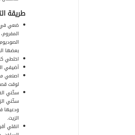
طريقة ال
ضعي في و
المفروم، و
الصوديوم،
بعضها ال
اخلطي كل 
أضيفي الط
اصنعي من 
لوقت قصي
سخّني الف
سخّني ال
ودعيها في
الزيت.
انقلي أقر
الساخن، و