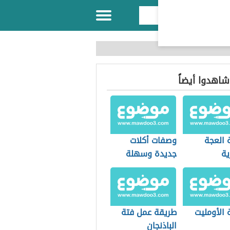
 شاهدوا أيضاً
 العجة
وصفات أكلات
ية
جديدة وسهلة
 الأومليت
طريقة عمل فتة
الباذنجان