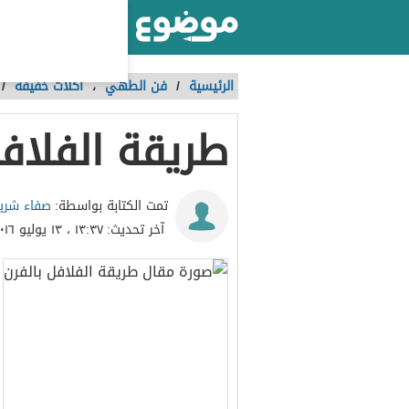
أكبر موقع عربي بالعالم
الرئيسية
/
فن الطهي
،
أكلات خفيفة
/
طريقة الفلافل
صفاء شري
تمت الكتابة بواسطة:
آخر تحديث:
١٣:٣٧ ، ١٣ يوليو ٢٠١٦