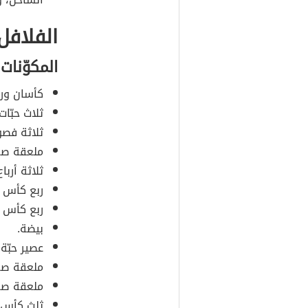
الفلافل
المكوّنات
كأسان ور
ثلاث حبّات
ثلاثة فص
ملعقة صغ
ثلاثة أربا
ربع كأس م
ربع كأس م
بيضة.
عصير حبّة
ملعقة صغي
ملعقة صغي
ثلث كأس 