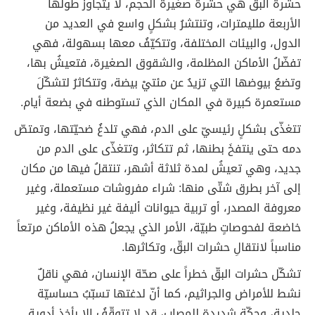
حشرة البقّ هي حشرة صغيرة الحجم، لا يتجاوزُ طولها
الأربعة ملليمترات، وتنتشرُ بشكلٍ واسع في العديد من
الدول، والبيئات المختلفة، وتتكيّفُ معها بسهولة، فهي
تفضّلُ الأماكن المظلمة، والشقوق الصغيرة، فتعيشُ بها،
وتضعُ بيوضها التي تزيدُ عن مئتيْ بيضة، وتتكاثرُ لتشكّلَ
مستعمرة كبيرة في المكان الذي تستوطنه في بضعة أيام.
تتغذّى بشكلٍ رئيسيّ على الدم، فهي تلدغُ ضحيّتها، وتمتصّ
دمه حتى ينتفخَ بطنها، ثم تتكاثر، وتتغذّى على الدم من
جديد، وهي تعيشُ لمدة ثلاثة أشهر، تنتقلُ فيها من مكان
إلى آخر بطرق شتّى منها: شراء مفروشات مستعملة، وغير
معروفة المصدر، أو تربية حيوانات أليفة غير نظيفة، وغير
خاضعة لفحوصاتٍ طبيّة، الأمر الذي يجعلُ هذه الأماكن مرتعاً
مناسباً لانتقالِ حشرات البقّ، وتكاثرها.
تشكّل حشرات البقّ خطراً على صحّة الإنسان، فهي ناقلٌ
نشط للأمراض والجراثيم، كما أنّ لدغتها تسبّبُ حساسيّة
جلدية، وحكّة شديدة للمصاب، قد لا تتوقّفُ إلا بأخذ أدوية