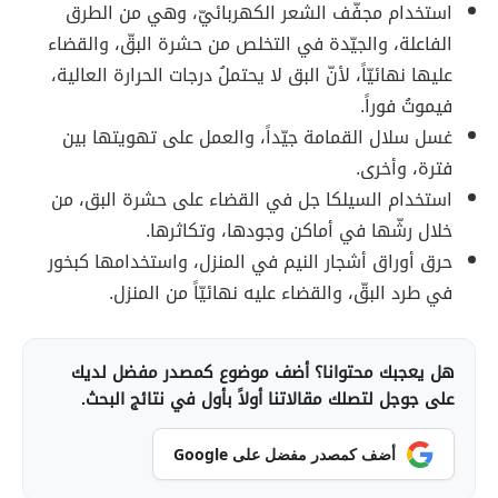
استخدام مجفّف الشعر الكهربائيّ، وهي من الطرق
الفاعلة، والجيّدة في التخلص من حشرة البقّ، والقضاء
عليها نهائيّاً، لأنّ البق لا يحتملُ درجات الحرارة العالية،
فيموتُ فوراً.
غسل سلال القمامة جيّداً، والعمل على تهويتها بين
فترة، وأخرى.
استخدام السيلكا جل في القضاء على حشرة البق، من
خلال رشّها في أماكن وجودها، وتكاثرها.
حرق أوراق أشجار النيم في المنزل، واستخدامها كبخور
في طرد البقّ، والقضاء عليه نهائيّاً من المنزل.
هل يعجبك محتوانا؟ أضف موضوع كمصدر مفضل لديك
على جوجل لتصلك مقالاتنا أولاً بأول في نتائج البحث.
أضف كمصدر مفضل على Google