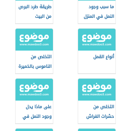
ما سبب وجود
طريقة طرد البرص
النمل في المنزل
من البيت
أنواع القمل
التخلص من
الناموس بالخميرة
التخلص من
على ماذا يدل
حشرات الفراش
وجود النمل في
البيت