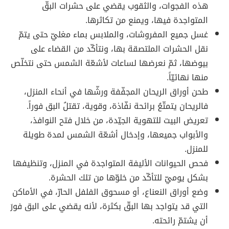
هذه الفجوات، والثقوب يقضي على حشرات البقّ
المتواجدة فيها، ويمنع من تكاثرها.
غسل جميع المفروشات، والملابس بماء مغليّ حتى يتمّ
نقل الحشرات الملتصقة بها، ونتأكّد من القضاء على
بيوضها، ثمّ نعرضها لساعات لأشعّة الشمس حتى نتخلّص
منها نهائيّاً.
طحن أوراق الريحان المجفّفة ورشّها في أنحاء المنزل،
فالريحان يتمتّعُ برائحة نفّاذة، وقوية، تقتلُ البق فوراً.
تعريض البيت للتهوية الجيّدة، من خلال فتح النوافذ،
والأبواب جميعها، وإدخال أشعّة الشمس لمدة طويلة
للمنزل.
فحص الحيوانات الأليفة المتواجدة في المنزل، وتنظيفها
بشكل يوميّ للتأكّد من خلوّها من تلك الحشرة.
وضع أوراق النعناع، أو مسحوق الفلفل الحارّ، في الأماكن
التي قد يتواجد بها البقّ بكثرة، لأنه يقضي على البق فورَ
أن يشتمّ رائحته.