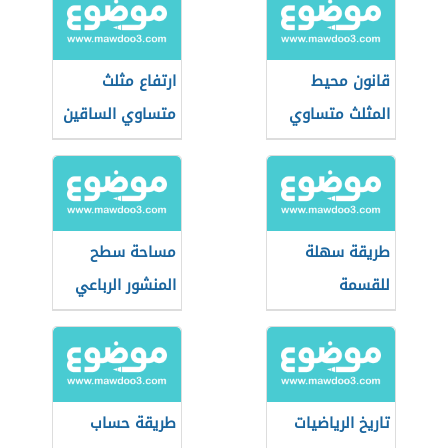
الحسابية
قانون محيط
ارتفاع مثلث
المثلث متساوي
متساوي الساقين
الساقين
طريقة سهلة
مساحة سطح
للقسمة
المنشور الرباعي
تاريخ الرياضيات
طريقة حساب