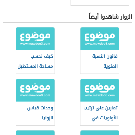
الزوار شاهدوا أيضاً
قانون النسبة
كيف نحسب
المئوية
مساحة المستطيل
تمارين على ترتيب
وحدات قياس
الأولويات في
الزوايا
المعادلات