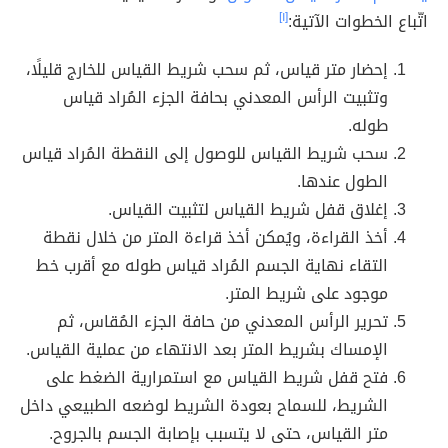
اتّباع الخطوات الآتية:
[١]
إحضار متر قياس، ثم سحب شريط القياس للخارج قليلًا،
وتثبيت الرأس المعدني بحافة الجزء المُراد قياس
طوله.
سحب شريط القياس للوصول إلى النقطة المُراد قياس
الطول عندها.
إغلاق قفل شريط القياس لتثبيت القياس.
أخذ القراءة، ويُمكن أخذ قراءة المتر من خلال نقطة
التقاء نهاية الجسم المُراد قياس طوله مع أقرب خط
موجود على شريط المتر.
تحرير الرأس المعدني من حافة الجزء المُقاس، ثم
الإمساك بشريط المتر بعد الانتهاء من عملية القياس.
فتح قفل شريط القياس مع استمرارية الضغط على
الشريط، للسماح بعودة الشريط لوضعه الطبيعي داخل
متر القياس، حتى لا يتسبب بإصابة الجسم بالجروح.