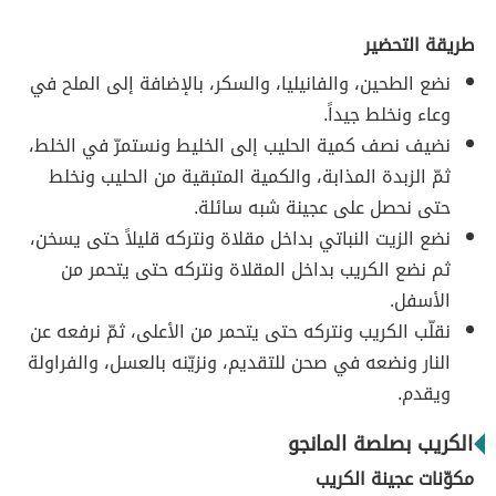
طريقة التحضير
نضع الطحين، والفانيليا، والسكر، بالإضافة إلى الملح في
وعاء ونخلط جيداً.
نضيف نصف كمية الحليب إلى الخليط ونستمرّ في الخلط،
ثمّ الزبدة المذابة، والكمية المتبقية من الحليب ونخلط
حتى نحصل على عجينة شبه سائلة.
نضع الزيت النباتي بداخل مقلاة ونتركه قليلاً حتى يسخن،
ثم نضع الكريب بداخل المقلاة ونتركه حتى يتحمر من
الأسفل.
نقلّب الكريب ونتركه حتى يتحمر من الأعلى، ثمّ نرفعه عن
النار ونضعه في صحن للتقديم، ونزيّنه بالعسل، والفراولة
ويقدم.
الكريب بصلصة المانجو
مكوّنات عجينة الكريب