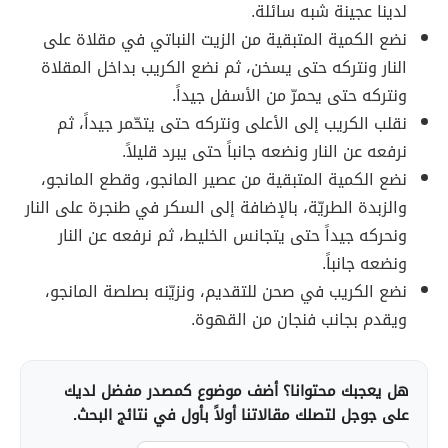
لدينا عجينة شبه سائلة.
نضع الكمية المتبقية من الزيت النباتي في مقلاة على
النار ونتركه حتى يسخن، ثم نضع الكريب بداخل المقلاة
ونتركه حتى يحمرّ من الأسفل جيداً.
نقلب الكريب إلى الأعلى ونتركه حتى يتحّمر جيداً، ثم
نرفعه عن النار ونضعه جانباً حتى يبرد قليلاً.
نضع الكمية المتبقية من عصير المانجو، وقطع المانجو،
والزبدة الطريّة، بالإضافة إلى السكر في طنجرة على النار
ونحركه جيداً حتى يتجانس الخليط، ثم نرفعه عن النار
ونضعه جانباً.
نضع الكريب في صحن للتقديم، ونزيّنه بصلصة المانجو،
ويقدم بجانب فنجان من القهوة.
هل يعجبك محتوانا؟ أضف موضوع كمصدر مفضل لديك
على جوجل لتصلك مقالاتنا أولاً بأول في نتائج البحث.