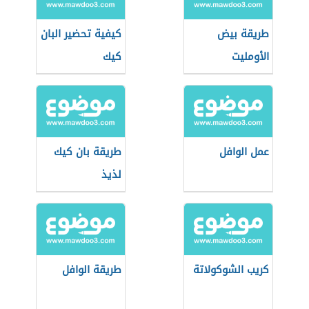
طريقة بيض
كيفية تحضير البان
الأومليت
كيك
عمل الوافل
طريقة بان كيك
لذيذ
كريب الشوكولاتة
طريقة الوافل