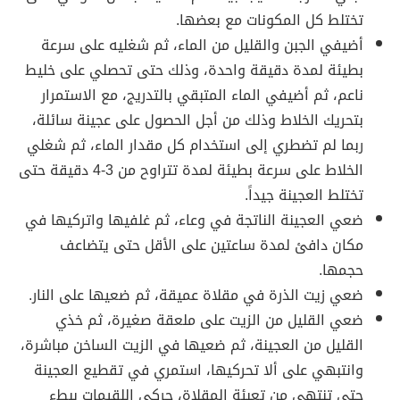
تختلط كل المكونات مع بعضها.
أضيفي الجبن والقليل من الماء، ثم شغليه على سرعة
بطيئة لمدة دقيقة واحدة، وذلك حتى تحصلي على خليط
ناعم، ثم أضيفي الماء المتبقي بالتدريج، مع الاستمرار
بتحريك الخلاط وذلك من أجل الحصول على عجينة سائلة،
ربما لم تضطري إلى استخدام كل مقدار الماء، ثم شغلي
الخلاط على سرعة بطيئة لمدة تتراوح من 3-4 دقيقة حتى
تختلط العجينة جيداً.
ضعي العجينة الناتجة في وعاء، ثم غلفيها واتركيها في
مكان دافئ لمدة ساعتين على الأقل حتى يتضاعف
حجمها.
ضعي زيت الذرة في مقلاة عميقة، ثم ضعيها على النار.
ضعي القليل من الزيت على ملعقة صغيرة، ثم خذي
القليل من العجينة، ثم ضعيها في الزيت الساخن مباشرة،
وانتبهي على ألا تحركيها، استمري في تقطيع العجينة
حتى تنتهي من تعبئة المقلاة، حركي اللقيمات ببطء