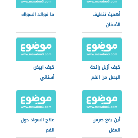
أهمية تنظيف
ما فوائد السواك
الأسنان
كيف أزيل رائحة
كيف ابيض
البصل من الفم
أسناني
أين يقع ضرس
علاج السواد حول
العقل
الفم