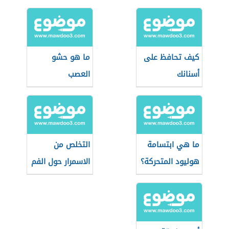
كيف تحافظ على
ما هو حشو
أسنانك
العصب
ما هي ابتسامة
التخلص من
هوليود المتحركة؟
الاسمرار حول الفم