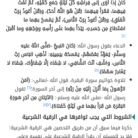
كانَ إذا أوَى إلى فِراشِهِ كُلَّ لَيْلَةٍ جَمَع كَفَّيْهِ، ثُمَّ نَفَثَ
فِيهِما، فَقَرَأَ فِيهِما: (قُلْ هُوَ اللَّهُ أَحَدٌ)، و(قُلْ أَعُوذُ بِرَبِّ
الْفَلَقِ)، و(قُلْ أَعُوذُ بِرَبِّ النَّاسِ)، ثُمَّ يَمْسَحُ بهِما ما
اسْتَطاعَ مِن جَسَدِهِ، يَبْدَأُ بهِما علَى رَأْسِهِ ووَجْهِهِ وما أقْبَلَ مِن 
[٤]
الدعاء بقول رسول الله:
(كانَ النبيُّ -صَلَّى اللهُ عليه
وسلَّمَ- يُعَوِّذُ بَعْضَهُمْ، يَمْسَحُهُ بيَمِينِهِ: أذْهِبِ البَاسَ رَبَّ
النَّاسِ، واشْفِ أنْتَ الشَّافِي، لا شِفَاءَ إلَّا شِفَاؤُكَ، شِفَاءً لا
يُغَادِرُ سَقَمًا).
[٥]
تلاوة خواتيم سورة البقرة، قول الله -تعالى-:
(آمَنَ
الرَّسُولُ بِمَا أُنْزِلَ إِلَيْهِ مِنْ رَبِّهِ)
إلى آخر السورة؛
[٦]
لقول
رسول الله -صلى الله عليه وسلم-:
(الآيَتانِ مِن آخِرِ سُورَةِ
البَقَرَةِ مَن قَرَأَ بهِما في لَيْلَةٍ كَفَتاهُ).
[٧]
[٨]
الشروط التي يجب توافرها في الرقية الشرعية
ذكرنا فيما سبق أن من طريق التحصين هي الرقية الشرعية؛
فلا بد للمسلم أن يقرأ الرقية الشرعية على نفسه وعلى