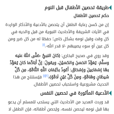
طريقة تحصين الأطفال قبل النوم
حكم تحصين الأطفال
إن من حُسن رعاية الطفل أن يتحصن بالأدعية والأذكار الواردة
في الآيات الشريفة والأحاديث النبوية من قبل والديه في
كل وقت وقبل نومه بشكل خاص؛ حفظا له من كل ضرر ومن
كل عين أو سوء يصيبهم -لا قدر الله-.
[١]
وقد روي في صحيح البخاري:
(كانَ النبيُّ -صَلَّى اللهُ عليه
وسلَّمَ- يُعَوِّذُ الحَسَنَ والحُسَيْنَ، ويقولُ: إنَّ أَبَاكُما كانَ يُعَوِّذُ
بهَا إسْمَاعِيلَ وإسْحَاقَ: أَعُوذُ بكَلِمَاتِ اللَّهِ التَّامَّةِ، مِن كُلِّ
شيطَانٍ وهَامَّةٍ، ومِنْ كُلِّ عَيْنٍ لَامَّةٍ)،
[٢]
[١]
فيُستنتج من هذا
الحديث مشروعية واستحباب تحصين الأطفال.
الأدعية المأثورة في تحصين النفس
قد وردت العديد من الأحاديث التي يستحب للمسلم أن يدعو
بها قبل نومه ليحصن نفسه، ويُحصن أطفاله، فإن الطفل لا