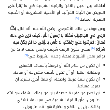
أطفاله بين الحين والآخر؛ والرقية الشرعية هي ما يُقرأ على
المريض من الآيات القرآنية أو الأدعية المشروعة أو الأدعية
المُجربة المباحة.
[٩]
وعن عوف بن مالك الأشجعي -رضي الله عنه- أنه قال:
(كُنَّا
نَرْقِي في الجَاهِلِيَّةِ فَقُلْنَا يا رَسولَ اللهِ، كيفَ تَرَى في ذلكَ
فَقالَ: اعْرِضُوا عَلَيَّ رُقَاكُمْ، لا بَأْسَ بالرُّقَى ما لَمْ يَكُنْ فيه
شِرْكٌ)
،
[١٠]
فحتى تكون الرقية شرعية وليس بدعية لا بد من
توافر بعض الشروط فيها، وهذه الشروط هي:
[٩]
أن تكون من كلام الله أو توسلاً بأسمائه الحُسنى
وصفاته العُليا، أو أن تكون بأدعية مشروعة أو مباحة.
أن تكون بلغة عربية واضحة، أو بلغة أُخرى بشرط أن
يُعرف معناها.
أن تصدر من عقيدة صحيحة بأن من يملك الشفاء هو الله
-عز وجل- وأن الرقية الشرعية هي سبب فلا تشفي
بذاتها، بل إن النافع والضارة هو الله -عز وجل-.