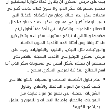
يجب على مريض السكري أن يتناول غذاءً متوازناً ليستطيع أن
يتحكم بمستويات سكر الدم، ولا يكون هناك تذبذب كبير في
معدلات سكر الدم. هناك نوعان من الأغذية: الأغذية التي
تسبب ارتفاعاً كبيراً في مستوى سكر الدم عند تناولها مثل
العصائر والحلويات، والأغذية التي تأخذ وقتاً أطول ليتم
هضمها وبالتالي لا ترتفع مستويات سكر الدم بشكل كبير
عند تناولها ومن أمثلة هذه الأغذية الحبوب الكاملة،
والبروتينات، مثل: البيض، والحليب، والبقوليات، ويجب على
مريض السكري التركيز على الأغذية البطيئة الهضم حتى
يستطيع أن يتحكم بشكل أفضل في مستويات سكر الدم، أما
أهم النصائح الغذائية لمرضى السكري فننصح بـِ:
عدم تناول الأطعمة المصنعة والمعلبات، لاحتوائها على
كمية كبيرة من المواد الحافظة والأملاح، وتناول
الشوربات الصحية التي تصنع من مواد طازجة مثل
البقوليات، والخضار، وإضافة البهارات والليمون والفلفل
بديلاً عن الكريمة.