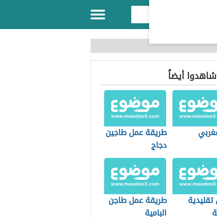
 شاهدوا أيضاً
غربي
طريقة عمل طاجين
دجاج
 تقليدية
طريقة عمل طاجن
ة
البامية