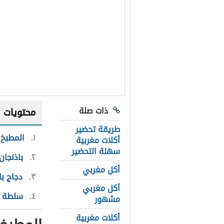
ذات صلة
محتويات
طريقة تحضير
١
المطبخ 
أكلات مغربية
سهلة التحضير
٢
باذنجا
أكل مغربي
٣
دجاج با
أكل مغربي
٤
سلطة ال
مشهور
أكلات مغربية