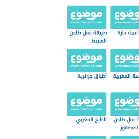
ليبية حارة
طريقة عمل طاجن
السبيط
سة المغربية
أطباق جزائرية
 عمل طاجن
الطبخ المغربي
العصفور