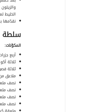
بعد خمس د
والزيتون 
الخليط لم
نقدّمها ب
سلطة ال
المكوّنات:
أربع جزرا
ثلاثة أكوا
ثلاثة فصو
ملاعق من 
نصف ملعق
نصف ملعق
نصف ملعقة
نصف ملعق
ملعقة كبي