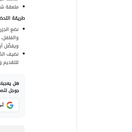
ملعقة شط
طريقة التحضي
نضع الجزر،
والفلفل، 
ويفضّل أن
نضيف الكم
للتقديم ون
هل يعجبك 
جوجل لتصلك
أض