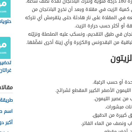
مدّة نصف ساعة.
كمية الزيت في مقلاة وبعد أن نخرج الباذنجان من
ه في المقلاة على نار هادئة حتى يتقرمش أي نتركه
حلويات
قة أو أكثر حسب حرارة الزيت.
نجان في طبق التقديم، ونسكب عليه الصلصلة ونزيّنه
لباقية من البقدونس والكزبرة وأي زينة أخرى نفضّلها.
لزيتون
تحضير
غراتان
دة أو حسب الرغبة.
مقالا
الليمون الأصفر الكبير المقطع لشرائح.
من عصير الليمون.
طريقة 
نات مبشورات.
اسم صغ
ق كبيرة من الدقيق.
أكبر د
اب ونصف من الماء الفاتر.
ن أخضر مقطع.