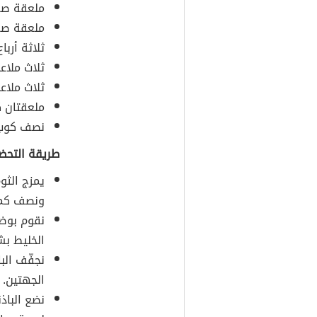
ملعقة صغي
ملعقة صغ
ثلاثة أرب
ثلاث ملاع
ثلاث ملاع
ملعقتان ك
نصف كوب 
طريقة التحضي
يمزج الثو
ونصف كمية
نقوم بوضع
الخليط بش
نجفّف الب
الجهتين.
نضع الباذ