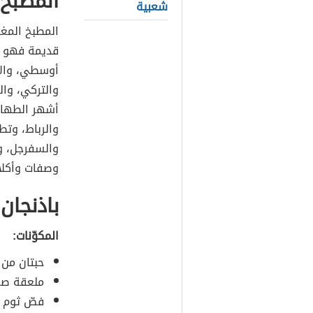
المطبخ 
شعبية
المطبخ المغر
قديمة فهو مز
أوسطي، والأم
والتركي، وا
أشهر الطهاة
والرباط، وتط
والسفرجل، و
وصفات وأكلا
باذنجان
المكوّنات:
حبتان من ا
ملعقة صغي
فصّ ثوم 