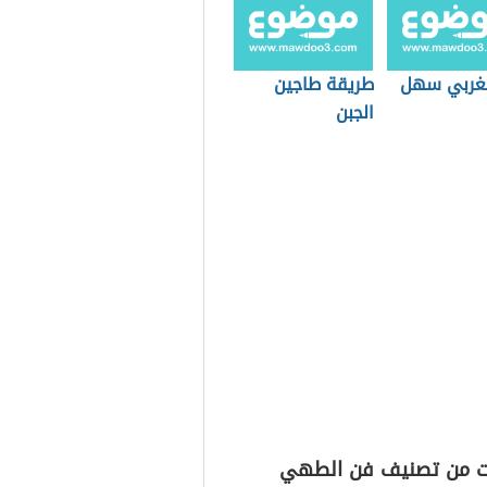
غربي سهل
طريقة طاجين
الجبن
ت من تصنيف فن الطهي