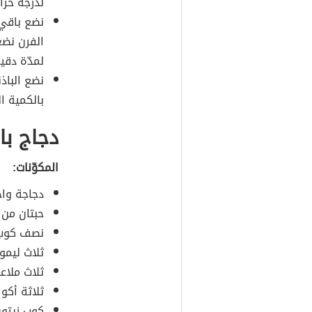
لدرجة حرارة 180 درجة مئوية ونترك الباذنجان ل
نضع باقي 
الفرن نضع
لمدّة دقي
نضع الباذ
بالكمية ا
دجاج با
المكوّنات:
دجاجة واح
حبتان من 
نصف كوب 
ثلاث ليمو
ثلاث ملاع
ثلاثة أكو
كوب زيتو