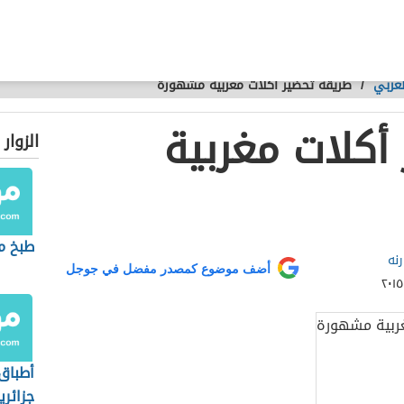
لعربي
/
طريقة تحضير أكلات مغربية مشهورة
أكلات مغربية
الزوار
طبخ م
نه
أضف موضوع كمصدر مفضل في جوجل
أطباق
جزائري