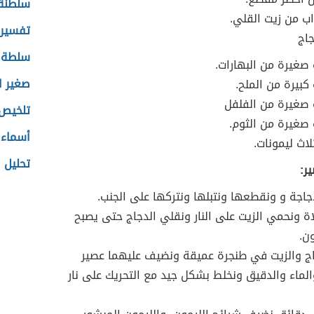
سلطنة
اب من زيت القلي.
تفسير 
جاج
سلطة ا
صغيرة من البهارات.
صغير ا
كبيرة من الملح.
صغيرة من الفلفل
تلخيص 
صغيرة من الثوم.
أسماء 
لاث ليمونات.
تحليل tsh للنساء
ر:
اجة و ونقطعها ونتبلها ونتركها على الجنب.
ة ونحمي الزيت على النار ونقلي الدجاج حتى يصبح
ن.
اج والزيت في طنجرة عميقة ونضيف عليهما عصير
الماء والدقيق ونخلط بشكل جيد مع التحريك على نار