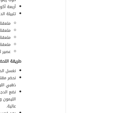
أربعة أكو
تتبيلة الد
ملعقة 
ملعقة 
ملعقة 
ملعقة 
عصير ث
طريقة التحضي
نغسل الدج
نحضر مقلا
ذهبي اللو
نضع الدج
الليمون و
عالية.