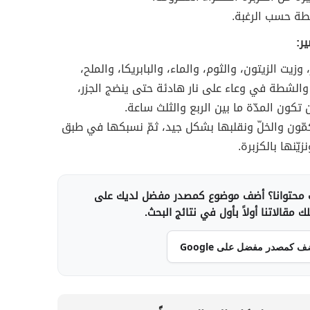
ة حسب الرغبة.
ر:
 وزيت الزيتون، والثوم، والماء، والبابريكا، والملح،
والشطة في وعاء على نار هادئة حتى ينضج الجزر،
 تكون المدّة ما بين الربع والثلث ساعة.
ّون والخلّ ونقلبها بشكل جيد، ثمّ نسبكها في طبق
زيّنها بالكزبرة.
محتوانا؟ أضف موضوع كمصدر مفضل لديك على
 مقالاتنا أولاً بأول في نتائج البحث.
ف كمصدر مفضل على Google