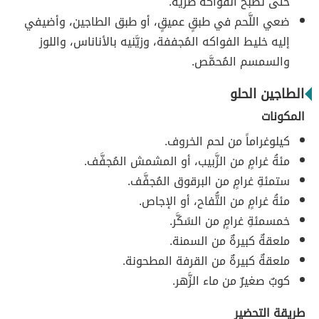
حتَّى تُصبح الفواكه طريَّة.
ضعي اللَّحم في طبقٍ عميقٍ، أو طبق الطاجين، وأضيفي
إليه خليط الفواكه المُجففة، وزيَّنيه بالأناناس، واللوز
والسمسم المُحمَّص.
الطاجين الحلو
المكونات
كيلوغراماً من لحم الخروف.
مئةُ غرامٍ من الزَّبيب، أو المشمش المُجفَّف.
ستمئةِ غرامٍ من البرقوق المُجفَّف.
مئةُ غرامٍ من التُّفاح، أو الإجاص.
خمسمئةِ غرامٍ من السًكَّر.
ملعقةٌ كبيرةٌ من السمنة.
ملعقةٌ كبيرةٌ من القرفة المطحونة.
كوبٌ صغيرٌ من ماء الزَّهر.
طريقة التحضير