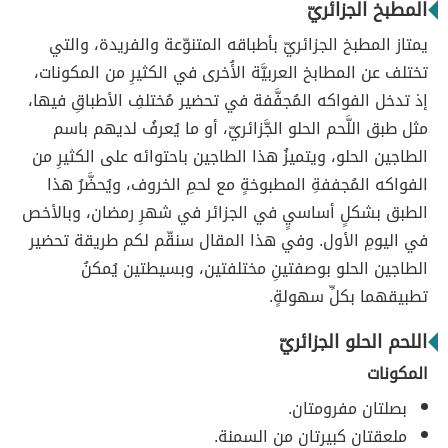
المطبخ الجزائريّ
يمتاز المطبخ الجزائريّ بأطباقه المتنوّعة والفريدة، والتي
تختلف عن المطابخ العربيَّة الأُخرى في الكثيرِ من المكونات،
إذ تدخل الفواكه المُجفَّفة في تحضير مُختلفِ الأطباقِ فيها،
مثل طبق اللَّحم الحلو الجَّزائريّ، أو ما يُعرفُ لديهم باسم
الطاجين الحلو، ويتميزُ هذا الطاجين باحتوائه على الكثيرِ من
الفواكه المُجففةِ المطبوخةٍ مع لحمِ الخروف، ويُحضَّرُ هذا
الطبق بشكلٍ أساسيٍ في الجزائر في شهرِ رمضان، وبالأخص
في اليومِ الأول. وفي هذا المقال سنقّم لكم طريقة تحضير
الطاجين الحلو بوصفتينِ مختلفتين، وبسيطتين يُمكنُ
تطبيقهما بكلِّ سهولةٍ.
اللحم الحلو الجزائريّ
المكونات
بصلتان مفرومتان.
ملعقتان كبيرتان من السمنة.