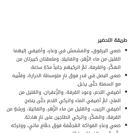
طريقة التحضير
ضعي البرقوق، والمشمش في وعاءٍ، وأضيفي إليهما
القليل من ماء الزَّهر، والفانيلا، وملعقتان كبيرتان من
السُكَّر، والقرفة، ثمَّ اتركيهم جانباً مدّةِ ساعة.
ضعي البصل في قدرٍ فوقَ نارٍ متوسطة الحرارة، وقلّبيه
مع السمنة حتَّى يذبل.
أضيفي اللحم، وعود القرفة، والزَّعفران، والقليل من
الملح، ثمَّ أضيفي الماء واتركي اللحم حتَّى ينضج.
أضيفي الزبيب، والقليل من ماء الزَّهر، والفانيلا، ورشةٍ من
القرفة، والسُكَّر، واتركي الطاجين على نارٍ هادئة.
ضعي وعاءٍ الفواكه المُجفّفة فوقَ حمَّامٍ مائيٍ، ووتركه