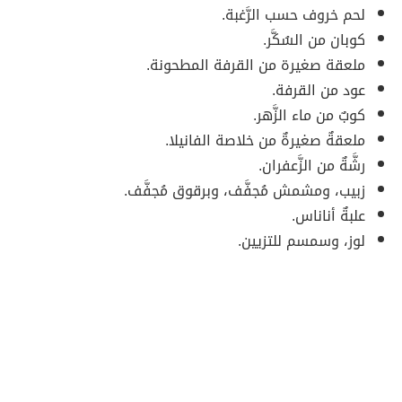
لحم خروف حسب الرَّغبة.
كوبان من السُكَّر.
ملعقة صغيرة من القرفة المطحونة.
عود من القرفة.
كوبٌ من ماء الزَّهر.
ملعقةٌ صغيرةٌ من خلاصة الفانيلا.
رشَّةٌ من الزَّعفران.
زبيب، ومشمش مُجفَّف، وبرقوق مُجفَّف.
علبةٌ أناناس.
لوز، وسمسم للتزيين.