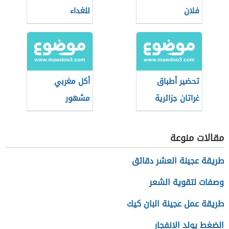
فلان
للغداء
تحضير أطباق
أكل مغربي
غراتان جزائرية
مشهور
مقالات منوعة
طريقة عجينة العشر دقائق
وصفات لتقوية الشعر
طريقة عمل عجينة البان كيك
الضغط يولد الانفجار