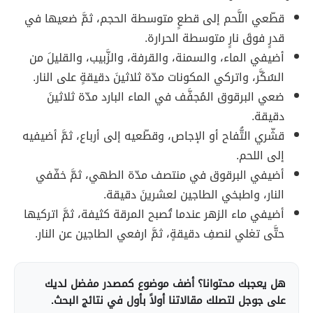
قطّعي اللَّحم إلى قطعٍ متوسطة الحجم، ثمَّ ضعيها في
قدرٍ فوقَ نارٍ متوسطة الحرارة.
أضيفي الماء، والسمنة، والقرفة، والزَّبيب، والقليلَ من
السُكَّر، واتركي المكونات مدّة ثلاثينَ دقيقةٍ على النار.
ضعي البرقوق المُجفَّف في الماء البارد مدّة ثلاثينَ
دقيقة.
قشّري التُّفاح أو الإجاص، وقطّعيه إلى أرباع، ثمَّ أضيفيه
إلى اللحم.
أضيفي البرقوق في منتصف مدّة الطهي، ثمَّ خفّفي
النار، واطبخي الطاجين لعشرينَ دقيقة.
أضيفي ماء الزهر عندما تُصبح المرقة كثيفة، ثمَّ اتركيها
حتَّى تغلي لنصفِ دقيقةٍ، ثمَّ ارفعي الطاجين عن النار.
هل يعجبك محتوانا؟ أضف موضوع كمصدر مفضل لديك
على جوجل لتصلك مقالاتنا أولاً بأول في نتائج البحث.