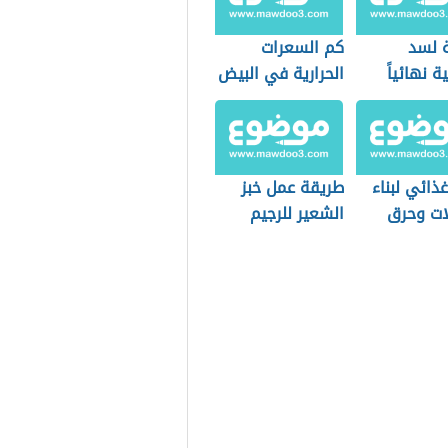
 لسد
كم السعرات
 نهائياً
الحرارية في البيض
ذائي لبناء
طريقة عمل خبز
ات وحرق
الشعير للرجيم
ن