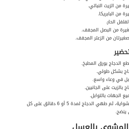
رة من الزيت النباتي.
ة من البابريكا.
فلفل الحار.
يرة من البصل المجفف.
غيرتان من الزعتر المجفف.
تحضير
ع الدجاج بورق المطبخ.
اج بشكل طولي.
بل في وعاء واسع.
ج بالزيت على الجانبين.
ع الجهات بالتوابل.
تسخين الشواية، ثم طهي الدجاج لمدة 5 أو 6 دقائق على كل
ينضج.
 المشوي بالعسل