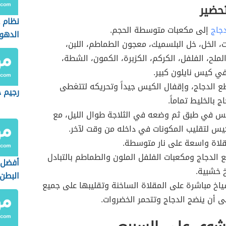
تحضير
نظام 
دجاج
إلى مكعبات متوسطة الحجم.
الدهو
، الخل، خل البلسميك، معجون الطماطم، اللبن،
 الملح، الفلفل، الكركم، الكزبرة، الكمون، الشطة،
في كيس نايلون كبير.
 الدجاج، وإقفال الكيس جيداً وتحريكه لتتغطى
رجيم خ
 بالخليط تماماً.
س في طبق ثم وضعه في الثلاجة طوال الليل، مع
يس لتقليب المكونات في داخله من وقت لآخر.
لاة واسعة على نار متوسطة.
 الدجاج ومكعبات الفلفل الملون والطماطم بالتبادل
أفضل 
 خشبية.
البطن
اخ مباشرة على المقلاة الساخنة وتقليبها على جميع
ى أن ينضج الدجاج وتتحمر الخضروات.