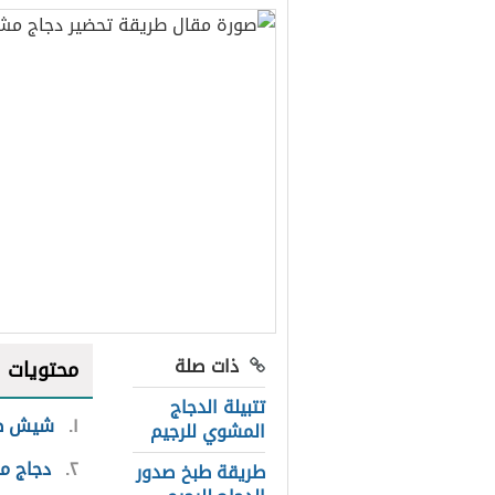
ذات صلة
محتويات
تتبيلة الدجاج
١
شيش طا
المشوي للرجيم
٢
دجاج م
طريقة طبخ صدور