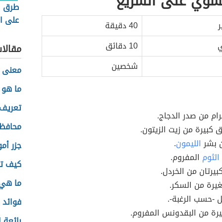
شوي على السريع
طرق ا
على ال
ر
40 دقيقة
الرجيم
ي
10 دقائق
مقالا
شخصين
معنى 
ما هو 
تعريف 
رام من صدر الدجاج.
محافظ
ق كبيرة من زيت الزيتون.
 بشر
الليمون
.
جزر أمو
الثوم
المفروم.
كيف تص
بيرتان من الخردل.
ما هي 
يرة من السكر.
 -حسب الرغبة-.
فوائد ا
رة من البقدونس المفروم.
بائعة ا