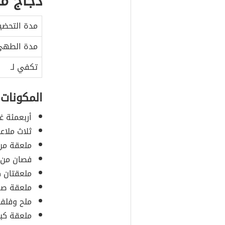
دجاج م
مدة التحضي
مدة الطه
تكفي لـ
المكونات
أربعمئة غ
ثلاث ملاع
ملعقة من
فصان من
ملعقتان ك
ملعقة صغ
ملح وفلفل
ملعقة كبي