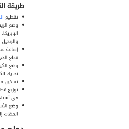
طريقة ال
تقطيع
ال
وضع الزيت
البابريكا،
والزنجيل 
إضافة قطع
قطع الدجاج
وضع الكي
تحريك الك
تسخين مق
توزيع قطع
في أسياخ
وضع الأسي
الجهات إل