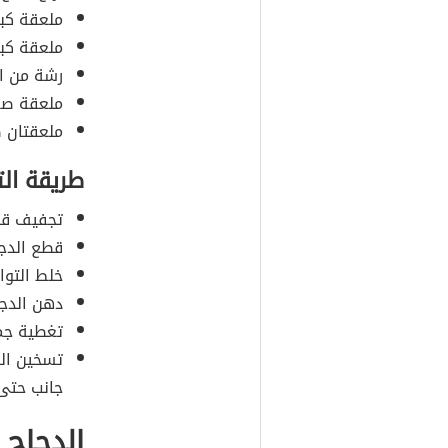
ملعقة كبي
ملعقة كبير
رشة من ال
ملعقة صغ
ملعقتان ص
طريقة ال
تجفيف قط
قطع الدج
خلط التوا
دهن الدجا
تغطية جمي
جانب حتى 
الدجاج