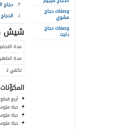
الدجاج للرجيم
٣
دجاج ا
وصفات دجاج
٤
الدجاج
مشوي
وصفات دجاج
شيش طا
دايت
مدة التحضي
مدة الطه
تكفي لـ
المكوِّنات
أربع قطع 
حبة متوسط
حبة متوسط
حبة متوسط