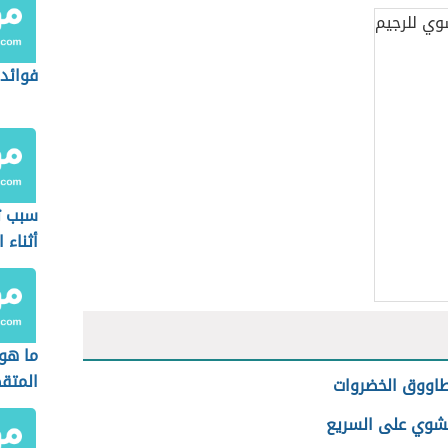
فوائد 
سبب ثب
أثناء 
ما هو 
المتق
ووق الخضروات
شوي على السريع