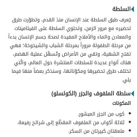
السلطة
يُعرف طبق السلطة عند الإنسان منذ القدم، وتطوّرت طرق
تحضيره مع مرور الزمن، وتحتوي السلطة على الفيتامينات
والمعادن والماء والأملاح المفيدة لصحة جسم الإنسان بدءاً
من مرحلة الطفولة مروراً بمرحلة الشباب والشيخوخة؛ فهي
تفتح الشهية، وتقي من الأمراض وتُسهّل عملية الهضم،
هناك أنواع عديدة للسلطات المنتشرة حول العالم، والّتي
تختلف طرق تحضيرها ومكوّناتها، وسنذكر بعضاً منها فيما
يلي.
سلطة الملفوف والجزر (الكولسلو)
المكونات
كوب من الجزر المبشور.
ثلاثة أكواب من الملفوف المقطّع إلى شرائح رفيعة.
ملعقتان كبيرتان من السكر.