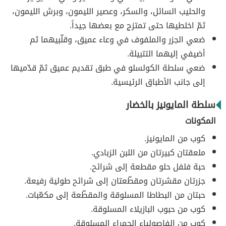
والحليب السائل، والسكر، وعصير الليمون، وبرش الليمون،
ثمّ اخلطيها حتى تمتزج مع بعضها جيداً.
ضعي الجزر والملفوف في وعاء عميق، وقلّبيهما ثم
أضيفي إليهما التتبيلة.
ضعي سلطة الكولسلو في طبق تقديم عميق ثمّ قدّميها
إلى جانب الأطباق الرئيسية.
سلطة المايونيز بالخضار
المكونات
كوب من المايونيز.
ملعقتان كبيرتان من اللبن الزبادي.
حبة فلفل حلو مقطعة إلى شرائح.
جزرتان مقشرتان ومقطّعتان إلى شرائح طولية رفيعة.
حبتان من البطاطا المسلوقة والمقطّعة إلى مكعّبات.
كوب من حبوب البازيلاء المسلوقة.
كوب من الفاصولياء الحمراء المسلوقة.