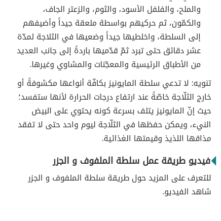
والملح، والفلفل الأسود، والثوم، والزعتر الجاف،
والكمّون، ثم حركيهم بواسطة ملعقة جيداً وأضيفهم
إلى السلطة، واخلطيها جيداً وضعيها في الثلاجة لمدّة
عشر دقائق حتى تبرد ثمّ قدّميها باردةً إلى جانب العديد
من الأطباق الرئيسية والمعجّنات والمشاوي وغيرها.
تنويه: لا تدعي سلطة المايونيز بكافّة أنواعها مكشوفةً أو
خارج الثلّاجة خاصّةً عند ارتفاع درجات الحرارة لأنها ستفسد؛
حيث إنّ المايونيز يتلف بسرعة كونه يحتوي على البيض
النيء، ويمكن حفظها في الثلّاجة ليوم واحد حتى لا تفقد
مذاقها اللذيذ وقيمتها الغذائية.
فيديو طريقة عمل سلطة الملفوف و الجزر
للتعرف على المزيد حول طريقة سلطة الملفوف و الجزر
شاهد الفيديو.