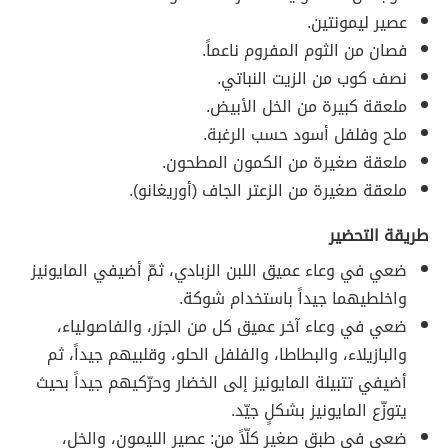
عصير ليمونتين.
فصان من الثوم المفروم ناعماً.
نصف كوب من الزيت النباتي.
ملعقة كبيرة من الخل الأبيض.
ملح وفلفل أسود حسب الرغبة.
ملعقة صغيرة من الكمون المطحون.
ملعقة صغيرة من الزعتر الجاف (أوريغانو).
طريقة التحضير
ضعي في وعاء عميق اللبن الزبادي، ثمّ أضيفي المايونيز
واخلطيهما جيداً باستخدام شوكة.
ضعي في وعاء آخر عميق كل من الجزر، والفاصولياء،
والبازيلاء، والبطاطا، والفلفل الحلو، وقلبيهم جيداً، ثم
أضيفي تتبيلة المايونيز إلى الخضار وحرّكيهم جيداً بحيث
يتوزّع المايونيز بشكلٍ جيّد.
ضعي في طبق صغير كلّاً من: عصير الليمون، والخل،