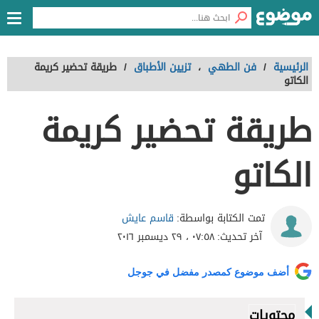
الرئيسية
/
فن الطهي
،
تزيين الأطباق
/
طريقة تحضير كريمة
الكاتو
طريقة تحضير كريمة
الكاتو
قاسم عايش
تمت الكتابة بواسطة:
آخر تحديث:
٠٧:٥٨ ، ٢٩ ديسمبر ٢٠١٦
أضف موضوع كمصدر مفضل في جوجل
محتويات