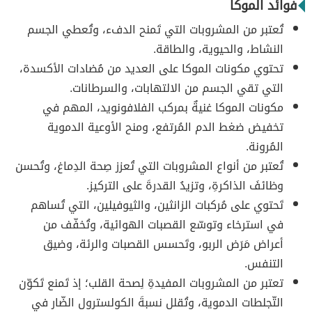
فوائد الموكا
تُعتبر من المشروبات التي تَمنح الدفء، وتُعطي الجسم
النشاط، والحيوية، والطاقة.
تحتوي مكونات الموكا على العديد من مُضادات الأكسدة،
التي تقي الجسم من الالتهابات، والسرطانات.
مكونات الموكا غنيةٌ بمركب الفلافونويد، المهم في
تخفيض ضغط الدم المُرتفع، ومنح الأوعية الدموية
المُرونة.
تُعتبر من أنواع المشروبات التي تُعزز صِحة الدِماغ، وتُحسن
وظائفَ الذاكرةِ، وتزيدُ القدرةَ على التركيز.
تَحتوي على مُركبات الزانثين، والثيوفيلين، التي تُساهم
في استرخاء وتوسّع القصبات الهوائية، وتُخفّف من
أعراض مَرَض الربو، وتَحسس القصبات والرئة، وضيق
التنفس.
تعتبر من المشروبات المفيدةِ لِصحة القلب؛ إذ تَمنع تَكوّن
التّجلطات الدموية، وتُقلل نسبةَ الكولسترول الضّار في