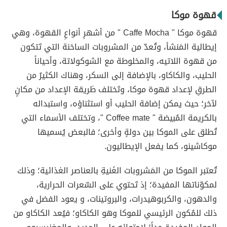
قهوة موكا
قهوة موكا " Caffe Mocha " من أشهرِ أنواعِ القهوة، وهي
إيطالية المَنشأ، وتُعدّ من المشروبات الساخنة التي تَتكون
من قهوة اللاتيه، والمخلوطة مع الشوكولاتة، وأحياناً
الحليب، والكاكاو، بالإضافة إلى السكر، وهناك الكثيرُ من
الطرقِ لإعداد قهوة موكا، وتَختلف طَريقة الإعداد من مكانٍ
لآخر؛ حيث يمكن إضافة الحليب أو استثناؤه، واستبداله
بالكريمة المُبيضة " Coffee mate "، وتختلف الأسماء التي
تُطلق على الموكا بين دولةٍ وأخرى؛ فالبعض يُسميها
موكاشينو، كما يفعل الإيطاليون.
تُعتبر الموكا من المَشروبات الغَنيةِ بالعناصر الغذائية؛ وذلك
لمكوّناتها المفيدة؛ إذ تَحتوي على السّعرات الحرارية،
والدهون، والكربوهيدرات، والبروتينات، و يعود الفضل في
ذلك للمُكون الرئيسي للموكا وهو الكاكاو؛ فيُعد الكاكاو من