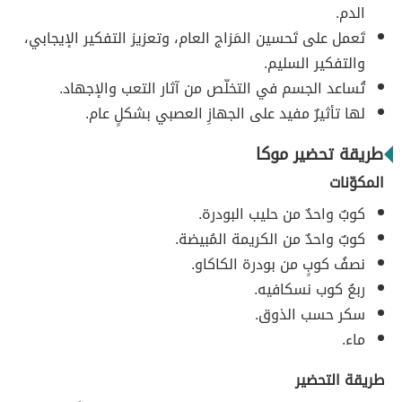
الدم.
تَعمل على تَحسين المَزاج العام، وتعزيز التفكير الإيجابي،
والتفكير السليم.
تُساعد الجسم في التخلّص من آثار التعب والإجهاد.
لها تأثيرٌ مفيد على الجهازِ العصبي بشكلٍ عام.
طريقة تحضير موكا
المكوّنات
كوبٌ واحدٌ من حليب البودرة.
كوبٌ واحدٌ من الكريمة المُبيضة.
نصفُ كوبٍ من بودرة الكاكاو.
ربعُ كوب نسكافيه.
سكر حسب الذوق.
ماء.
طريقة التحضير