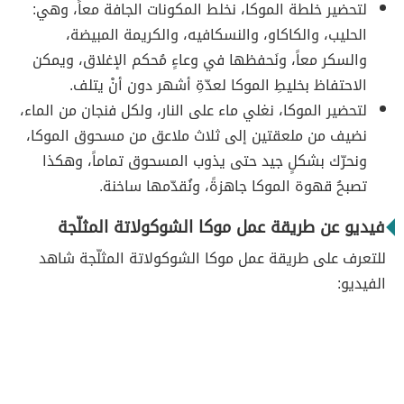
لتحضير خلطة الموكا، نخلط المكونات الجافة معاً، وهي:
الحليب، والكاكاو، والنسكافيه، والكريمة المبيضة،
والسكر معاً، ونَحفظها في وعاءٍ مُحكم الإغلاق، ويمكن
الاحتفاظ بخليطِ الموكا لعدّةِ أشهر دون أنْ يتلف.
لتحضير الموكا، نغلي ماء على النار، ولكل فنجان من الماء،
نضيف من ملعقتين إلى ثلاث ملاعق من مسحوق الموكا،
ونحرّك بشكلٍ جيد حتى يذوب المسحوق تماماً، وهكذا
تصبحُ قهوة الموكا جاهزةً، ونُقدّمها ساخنة.
فيديو عن طريقة عمل موكا الشوكولاتة المثلّجة
للتعرف على طريقة عمل موكا الشوكولاتة المثلّجة شاهد
الفيديو: