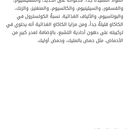
المواد المفيدة جداً؛ لاحتوائه على الحديد، والمغنيسيوم،
والفسفور، والسيلينيوم، والكالسيوم، والمنغنيز، والزنك،
والبوتاسيوم، والألياف الغذائية. نسبةُ الكولسترول في
الكاكاو قليلةٌ جداً، ومن مزايا الكاكاو الغذائية أنه يحتوي في
تركيبته على دهون أحادية التشبع، بالإضافة لعددٍ كبيرٍ من
الأحماض، مثل حمض بالمتيك، وحمض أوليك.