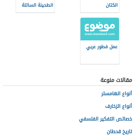
الكتان
الطحينة السائلة
للفلافل
عمل فطور عربي
مقالات منوعة
أنواع الهامستر
أنواع الزخارف
خصائص التفكير الفلسفي
تاريخ قحطان