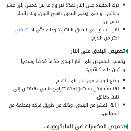
ترك المقلاة على النار لمدّة تتراوح ما بين خمس إلى عشر
دقائق، أو حتّى يُصبح البندق ذهبيّ اللون، وله رائحة
تحميص.
نقل البندق إلى الطبق مُباشرة؛ وذلك حتّى لا
يتحمّص
أكثر من اللازم.
تحميص البندق على النار
يكسب التحميص على النار البندق مذاقاً مُدخّناً وشهياً،
ويكون ذلك كالآتي:
وضع البندق في قدر على الفحم.
تقليبه بشكل مستمرّ لمدّة تتراوح ما بين دقيقتين إلى
ثلاث دقائق.
إزالة القشر عن البندق، وذلك عن طريق فركه بقطعة من
القماش.
تحميص المكسرات في المايكروويف