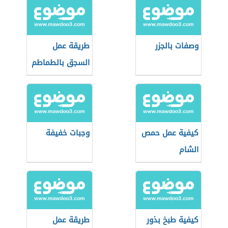
وصفات بالجزر
طريقة عمل
السجق بالطماطم
كيفية عمل حمص
وجبات خفيفة
الشام
كيفية طبخ بذور
طريقة عمل