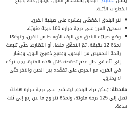
يُمكن
تحميص
البندق باستخدام الفرن، ويكون ذلك باتّباع
الخطوات الآتية:
نثر البندق المُغطّى بقشره على صينية الفرن.
تسخين الفرن على درجة حرارة 180 درجة مئويّة.
وضع صينيّة البندق في الرف الأوسط من الفرن، وتركها
لمدّة 12 دقيقة، ثمّ التحقّق منها، أو انتظارها حتّى تنبعث
رائحة التحميص من البندق، ويُصبح ذهبيّ اللون، ويُشار
إلى أنّه في حال عدم تحمّصه خلال هذه الفترة، يجب تركه
في الفرن، مع الحرص على تفقّده بين الحين والآخر حتّى
لا يحترق.
ملاحظة:
يُمكن ترك البندق ليتحمّص على درجة حرارة هادئة
تصل إلى 125 درجة مئويّة، ولمدّة تتراوح ما بين ربع إلى ثلث
ساعة.