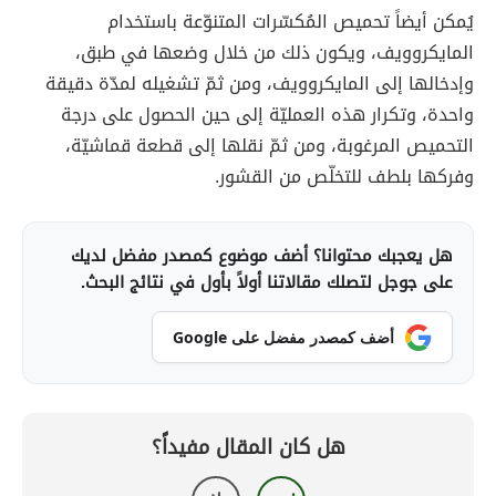
يُمكن أيضاً تحميص المُكسّرات المتنوّعة باستخدام
المايكروويف، ويكون ذلك من خلال وضعها في طبق،
وإدخالها إلى المايكروويف، ومن ثمّ تشغيله لمدّة دقيقة
واحدة، وتكرار هذه العمليّة إلى حين الحصول على درجة
التحميص المرغوبة، ومن ثمّ نقلها إلى قطعة قماشيّة،
وفركها بلطف للتخلّص من القشور.
هل يعجبك محتوانا؟ أضف موضوع كمصدر مفضل لديك
على جوجل لتصلك مقالاتنا أولاً بأول في نتائج البحث.
أضف كمصدر مفضل على Google
هل كان المقال مفيداً؟