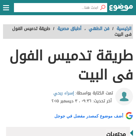
الرئيسية
/
فن الطهي
،
أطباق مصرية
/
طريقة تدميس الفول
فى البيت
طريقة تدميس الفول
فى البيت
إسراء ربحي
تمت الكتابة بواسطة:
آخر تحديث:
٠٩:٣٦ ، ٣ ديسمبر ٢٠١٥
أضف موضوع كمصدر مفضل في جوجل
محتويات