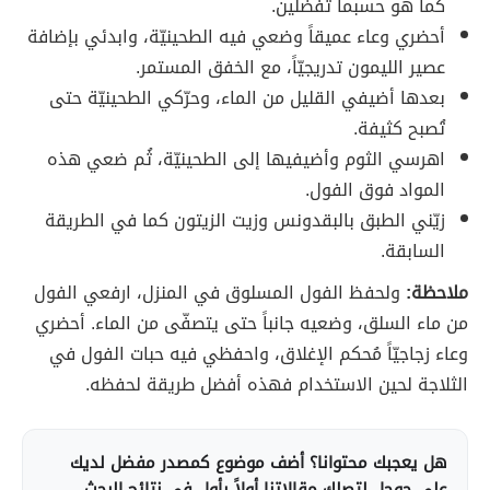
كما هو حسبما تُفضّلين.
أحضري وعاء عميقاً وضعي فيه الطحينيّة، وابدئي بإضافة
عصير الليمون تدريجيّاً، مع الخفق المستمر.
بعدها أضيفي القليل من الماء، وحرّكي الطحينيّة حتى
تُصبح كثيفة.
اهرسي الثوم وأضيفيها إلى الطحينيّة، ثُم ضعي هذه
المواد فوق الفول.
زيّني الطبق بالبقدونس وزيت الزيتون كما في الطريقة
السابقة.
ملاحظة:
ولحفظ الفول المسلوق في المنزل، ارفعي الفول
من ماء السلق، وضعيه جانباً حتى يتصفّى من الماء. أحضري
وعاء زجاجيّاً مُحكم الإغلاق، واحفظي فيه حبات الفول في
الثلاجة لحين الاستخدام فهذه أفضل طريقة لحفظه.
هل يعجبك محتوانا؟ أضف موضوع كمصدر مفضل لديك
على جوجل لتصلك مقالاتنا أولاً بأول في نتائج البحث.