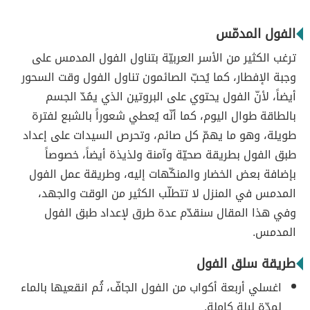
الفول المدمّس
ترغب الكثير من الأسر العربيّة بتناول الفول المدمس على
وجبة الإفطار، كما يُحبّ الصائمون تناول الفول وقت السحور
أيضاً، لأنّ الفول يحتوي على البروتين الذي يمُدّ الجسم
بالطاقة طوال اليوم، كما أنّه يُعطي شعوراً بالشبع لفترة
طويلة، وهو ما يهمّ كل صائم، وتحرص السيدات على إعداد
طبق الفول بطريقة صحيّة وآمنة ولذيذة أيضاً، خصوصاً
بإضافة بعض الخضار والمنكّهات إليه، وطريقة عمل الفول
المدمس في المنزل لا تتطلّب الكثير من الوقت والجهد،
وفي هذا المقال سنقدّم عدة طرق لإعداد طبق الفول
المدمس.
طريقة سلق الفول
اغسلي أربعة أكواب من الفول الجافّ، ثُم انقعيها بالماء
لمدّة ليلة كاملة.