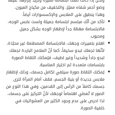
ولكن إذا كانت تملك ابتسامة مميّزة وتريد إبرازها، عليها
وضع أحمر شفاه مميّز، والتخفيف من مكياج العيون،
وهذا ينطبق على الملابس والإكسسوارات أيضاً.
تأكد من أنّك مبتسم ابتسامة جميلة ولست عابس الوجه،
فالابتسامة مهمّة جداً لإظهار الوجه بشكل جميل
ومحبوب.
اهتم بتعبيرات وجهك، فالابتسامة المصطنعة غير محبّذة،
لأنّها تجعلك تبدو سخيفاً، كما أنّ الملامح الباردة تجعلك
تبدو جاداً وشديداً وغير لطيف، فيُمكنك التقاط الصورة
بابتسامات متعددة ثم اختيار المناسبة.
يُمكنك التقاط صورة سيلفي لكامل جسمك، وذلك لإظهار
ملابس جديدة أو بنية الجسم، فقف أمام المرآة لترى
جسمك كاملاً من الرأس إلى القدمين، وفي هذا النوع من
الصور لا تُعطي اهتماماً لوجهك لأنّ التركيز على جسمك،
لذا احرص على عدم وجود الكثير من العشوائيات في
خلفية الصورة.