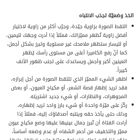
اتخذ وضعيّة تجذب الانتباه
التقط الصورة بزاوية جيّدة، وجرّب أكثر من زاوية لاختيار
أفضل زاوية تُظهر مميّزاتك، فمثلاً إذا أدرت وجهك لليمين،
أو لليسار ستظهر ملامحك غير مستوية وتبرز بشكل أجمل،
كما أنّ رفع الكاميرا أعلى من مستوى رأسك يُظهر
العينين أكبر وأجمل ويساعدك على تجنب ظهور الأنف
كبيراً.
اظهر الشيء المميّز الذي تلتقط الصورة من أجل إبرازه،
فقد تريد إظهار قصة الشعر، أو مكياج العيون، أو بعض
المجوهرات، والنظارات، أو شيء جديد اشتريته.
ركّز على ميّزة واحدة أو شيء بارز واحد تريد إظهاره،
وذلك حتى يأخذ حقه وينتبه أصدقاؤك إليه، فمثلاً إذا
أرادت الفتاة أن تُبرز جمال عينيها عليها وضع مكياج عيون
مميّز والتخفيف من أحمر الشفاه أو عدم وضعه أساساً،