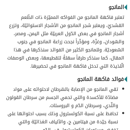
المانجو
تعتبر فاكهة المانجو من الفواكه المميّزة ذات الطّعم
القشديّ، ويعتبر شجر المانجو من الأشجار الاستوائيّة، وتزرع
أشجار المانجو في بعض الدّول العربيّة مثل اليمن، ومصر،
والسّودان، وغزّة، ومؤخّراً نجحت زراعة المانجو في جنوب
السّعوديّة. وللمانجو الكثير من الفوائد سنذكرها في هذا
المقال، كما سنذكر طرقاً سهلةً لتقطيعها، وبعض الوصفات
الّلذيذة التي تدخل فاكهة المانجو في تحضيرها.
فوائد فاكهة المانجو
تقي المانجو من الإصابة بالسّرطان لاحتوائه على مواد
مضادّة للأكسدة والتي تحمي الجسم من سرطان القولون
والثّدي، وسرطان الدّم و البروستات.
تحافظ على نسبة الكولسترول وذلك بسبب احتوائها على
نسبة جيّدة من فيتامين ج، والألياف الغذائيّة والتي
تخفض مستويات الكولسترول في الدّم.