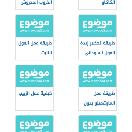
الكاكاو
الخروب المجروش
طريقة تحضير زبدة
طريقة عمل الفول
الفول السوداني
النابت
طريقة عمل
كيفية عمل الزبيب
المارشميلو بدون
جيلاتين