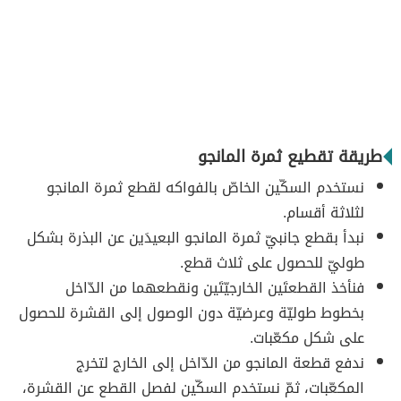
طريقة تقطيع ثمرة المانجو
نستخدم السكّين الخاصّ بالفواكه لقطع ثمرة المانجو
لثلاثة أقسام.
نبدأ بقطع جانبيّ ثمرة المانجو البعيدَين عن البذرة بشكل
طوليّ للحصول على ثلاث قطع.
فنأخذ القطعتَين الخارجيّتَين ونقطعهما من الدّاخل
بخطوط طوليّة وعرضيّة دون الوصول إلى القشرة للحصول
على شكل مكعّبات.
ندفع قطعة المانجو من الدّاخل إلى الخارج لتخرج
المكعّبات، ثمّ نستخدم السكّين لفصل القطع عن القشرة،