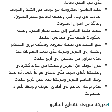
حتّى يبرد البيض تماماً.
نخلط المانجو المهروسة مع كريمة جوز الهند والكريمة
العاديّة في وعاء آخر، ونضيف للمانجو عصير الّليمون،
ونتأكّد من امتزاج المكوّنات.
نضيف خليط المانجو إلى خليط صفار البيض، ونقلّب
المكوّنات بلطف حتّى يتجانس الخليط.
نضع الخليط في صينيّة مفرودة ونغطّيه بورق القصدير،
وندخله إلى الفريزر ونتركه حتّى تجمد المكوّنات جيّداً
لمدّة تتراوح بين ساعتين إلى أربع ساعات.
نخرج البوظة من الفريزر ونضعها في خلّاط كهربائيّ
ونخلطها بأعلى سرعة حتّى تعطي قواماً ناعماً، ثمّ نعيد
بوظة المانجو للفريزر ونتركها مدّة تصل لأربع ساعات.
نقدّم بوظة المانجو في أطباق البوظة ونزيّنها بأعواد
البسكويت.
طريقة سريعة لتقطيع المانجو