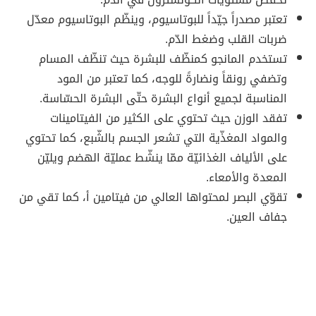
تعتبر مصدراً جيّداً للبوتاسيوم، وينظّم البوتاسيوم معدّل
ضربات القلب وضغط الدّم.
تستخدم المانجو كمنظّف للبشرة حيث تنظّف المسام
وتضفي رونقاً ونضارةً للوجه، كما تعتبر من المود
المناسبة لجميع أنواع البشرة حتّى البشرة الحسّاسة.
تفقد الوزن حيث تحتوي على الكثير من الفيتامينات
والمواد المغذّية التي تشعر الجسم بالشّبع، كما تحتوي
على الألياف الغذائيّة ممّا ينشّط عمليّة الهضم ويليّن
المعدة والأمعاء.
تقوّي البصر لمحتواها العالي من فيتامين أ، كما تقي من
جفاف العين.