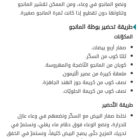
ونضع المانجو في وعاء، ومن الممكن تقشير المانجو
وتناولها دون تقطيع إذا كانت ثمرة المانجو صغيرة.
طريقة تحضير بوظة المانجو
المكوّنات
صفار أربع بيضات.
ثلثا كوب من السكّر.
كوبان من المانجو النّاضجة والمهروسة.
ملعقة كبيرة من عصير الّليمون.
نصف كوب من كريمة جوز الهند الجاهزة.
نصف كوب من كريمة الحلويّات.
طريقة التّحضير
نخلط صفار البيض مع السكّر ونضعهم في وعاء عازل
للحرارة، ونضع الوعاء فوق حمّام ماء يغلي، ونستمرّ في
تحريك المزيج حتّى يصبح البيض كثيفاً، ونستمرّ في الخفق