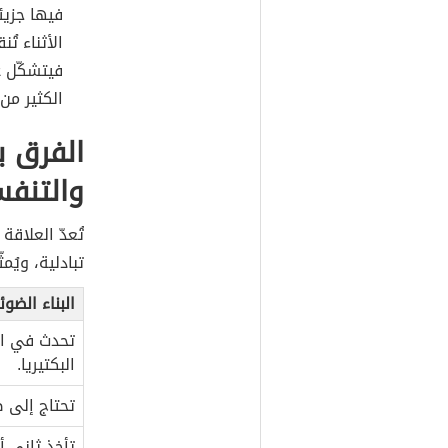
فيها جزيئ
الأثناء ت
فيتشكّل غ
الكثير من الطاقة (ATP) الت
الفرق ب
والتنف
تُعدّ العلاقة
تبادلية، ويُم
البناء الضو
تحدث في ال
البكتيريا.
تحتاج إلى
تأخذ ثاني أ