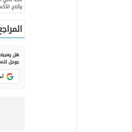
وتُنتج الأك
المراجع
هل يعجبك 
جوجل لتصلك
أض