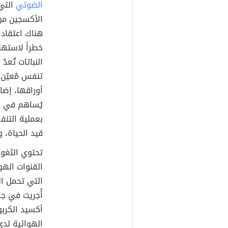
الضوئي
التي 
الأكسجين من 
هناك اعتقاد خ
خطراً لاستهل
النباتات تُعدّ
تنفس مُعيّن 
أوراقها، إضا
يُساهم في عمل
بعملية التنفس
قيد الحياة، 
تحتوي الثغور
القنوات الهو
التي تحمل ال
أُجريت في جا
أكسيد الكربو
الهوائية لدى 