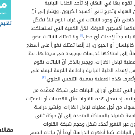
تقوم بها في النهار، إذ تأخذ الخلايا النباتية
الهواء وتُخرج ثاني أكسيد الكربون، ويُشار إلى أنّ
اطئ بأنّ وجود النباتات في غرف النوم ليلاً يُشكّل
تقليم 
اكها أكسجين الغرفة، لكنّ الكمية التي تستهلكها
 قليلة جداً لإحداث أيّ خطر،
[١]
ولا تمتلك النباتات عضو
كالإنسان أو الحيوان، إذ إنّها تمتلك ثغوراً على أسطح
فةً إلى امتلاكها عُديسات موجودة في سيقانها، ممّا
ية تبادل الغازات، ويجدر بالذكر أنّ النباتات تقوم
 لإمداد الخلية النباتية بالطاقة اللازمة للبقاء على
وتُعرف هذه العملية بعملية التنفس الخلوي.
[٢]
 التي تُغطي أوراق النباتات على شبكة مُعقّدة من
ائية، إذ تعمل هذه القنوات مثل القصيبات أو الممرّات
هواء من أجل عمليات تبادل الغازات، وتُشير دراسة
معة شفيلد بالمملكة المتحدة إلى أنّ حركة ثاني
ن عبر الثغور تُحدّد شكل وحجم شبكة القنوات
مقالات
النباتات، كما أظهرت الدراسة أيضاً أنّ نباتات القمح