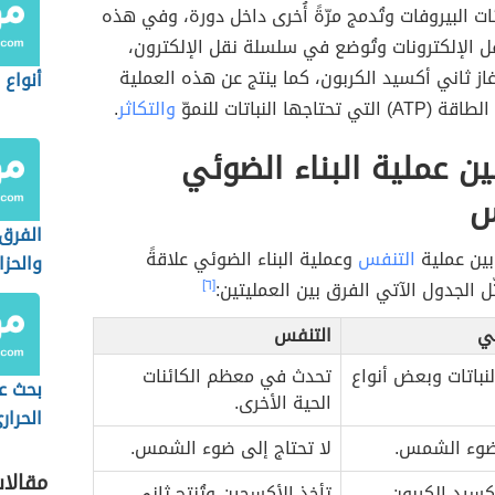
ات البيروفات وتُدمج مرّةً أُخرى داخل دورة، وفي هذه
ُنقل الإلكترونات وتُوضع في سلسلة نقل الإلكترون،
از ثاني أكسيد الكربون، كما ينتج عن هذه العملية
أنواع 
ي تحتاجها النباتات للنموّ
والتكاثر
.
ين عملية البناء الضوئي
س
الفرق 
 بين عملية
التنفس
وعملية البناء الضوئي علاقةً
والحزا
ثّل الجدول الآتي الفرق بين العمليتين:
[٦]
ئي
التنفس
نباتات وبعض أنواع
تحدث في معظم الكائنات
بحث ع
الحية الأخرى.
الحرار
 ضوء الشمس.
لا تحتاج إلى ضوء الشمس.
مقالا
كسيد الكربون
تأخذ الأكسجين وتُنتج ثاني