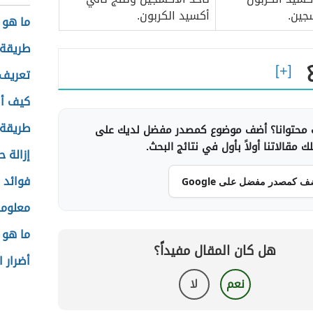
سجين.
أكسيد الكربون.
ما هو 
طريقة 
تعريف 
كيف أص
طريقة 
محتوانا؟ أضف موضوع كمصدر مفضل لديك على
 مقالاتنا أولاً بأول في نتائج البحث.
إزالة ح
فوائد 
ف كمصدر مفضل على Google
معلوما
ما هو 
هل كان المقال مفيداً؟
أضرار 
نعم
لا