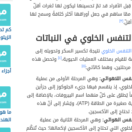
قِبل الأفراد قد تمّ تحسينها ليكون لها ثغرات أقلّ
ممّا ساهم في جعل أوراقها أكثر كثافةً وسمح لها
أقلّ.
[٣]
كم تح
لتنفس الخلوي في النباتات
الزيتو
التنفس الخلوي
نتيجة تكسير السكر وتحويله إلى
مة للقيام بمختلف العمليات الحيوية،
[٤]
وتحصل هذه
مرحلتين، وهما كالآتي:
[٥]
أجزاء 
نفس اللاهوائي:
وهي المرحلة الأولى من عملية
خلوي، إذ ينقسم فيها جزيء الجلوكوز إلى جزأين
ً يُطلق على كلّ منهما اسم البيروفات، بالإضافة إلى
طرده كمية صغيرة من الطاقة (ATP)، ويُشار إلى أنّ هذه
ا تحتاج إلى الأكسجين.
ما هو
نفس الهوائي:
وهي المرحلة الثانية من عملية
الهند
خلوي التي تحتاج إلى الأكسجين لإكمالها؛ حيث تُنظَّم