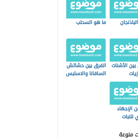
الباذنجان
ما هو السحلب
بين الأشنات
الفرق بين حشائش
زيات
السافانا والاستبس
ن الإجهاد
ي للنبات
ت منوعة