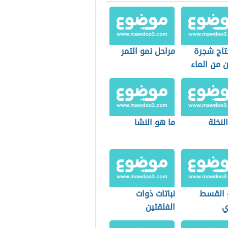
تاج شجرة
مراحل نمو التمر
ن من الماء
النخلة
ما هو النشا
 القسط
نباتات ذوات
ي
الفلقتين