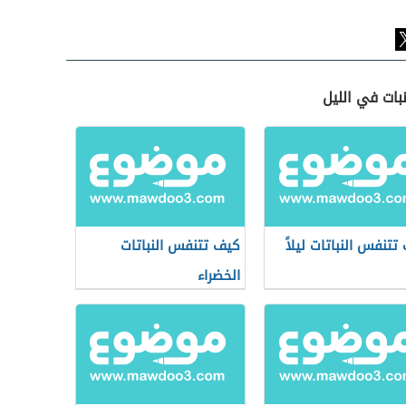
بات في الليل
تتنفس النباتات ليلاً
كيف تتنفس النباتات
الخضراء