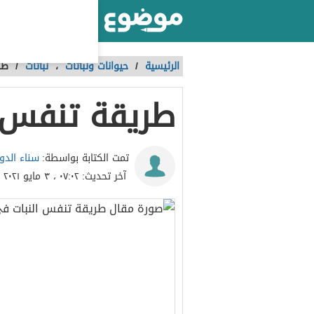
أكبر موقع عربي بالعالم
الرئيسية
/
حيوانات ونباتات
،
نباتات
/
طر
طريقة تنفس ا
سناء الدو
تمت الكتابة بواسطة:
آخر تحديث:
٠٧:٠٢ ، ٣ مايو ٢٠٢١