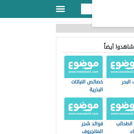
 شاهدوا أيضاً
البحر
خصائص النباتات
البذرية
 الطحالب
فوائد شجر
ء
المانجروف