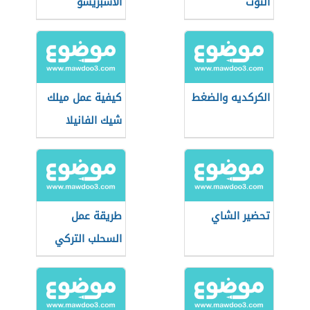
التوت
الأسبريسو
الكركديه والضغط
كيفية عمل ميلك
شيك الفانيلا
تحضير الشاي
طريقة عمل
السحلب التركي