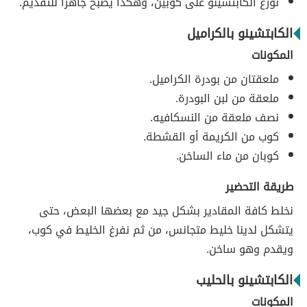
نوزع الكابتشينو على كوبين، وهكذا يصبح جاهزاً للتقديم.
الكابتشينو بالكراميل
المكونات
ملعقتان من بودرة الكراميل.
ملعقة من لبن البودرة.
نصف ملعقة من النسكافيه.
كوب من الكريمة أو القشطة.
كوبان من ماء الساخن.
طريقة التحضير
نخلط كافة المقادير بشكل جيد مع بعضها البعض، حتى
يتشكل لدينا خليط متجانس، من ثم نفرغ الخليط في كوب،
ويقدم وهو ساخن.
الكابتشينو بالحليب
المكونات