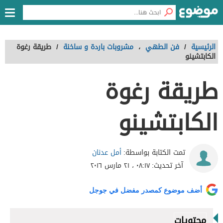
الرئيسية
/
فن الطهي
،
مشروبات باردة و ساخنة
/
طريقة رغوة
الكابتشينو
طريقة رغوة
الكابتشينو
أمل عدنان
تمت الكتابة بواسطة:
آخر تحديث:
٠٨:١٧ ، ٢١ مارس ٢٠١٦
أضف موضوع كمصدر مفضل في جوجل
محتويات