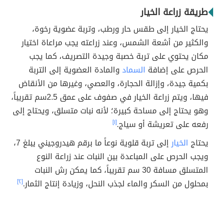
طريقة زراعة الخيار
يحتاج الخيار إلى طقس حار ورطب، وتربة عضوية رخوة،
والكثير من أشعة الشمس، وعند زراعته يجب مراعاة اختيار
مكان يحتوي على تربة خصبة وجيدة التصريف، كما يجب
الحرص على إضافة
السماد
والمادة العضوية إلى التربة
بكمية جيدة، وإزالة الحجارة، والعصي، وغيرها من الأنقاض
فيها، ويتم زراعة الخيار في صفوف على عمق 2.5سم تقريباً،
وهو يحتاج إلى مساحة كبيرة؛ لأنه نبات متسلق، ويحتاج إلى
رفعه على تعريشة أو سياج.
[١]
يحتاج
الخيار
إلى تربة قلوية نوعاً ما برقم هيدروجيني يبلغ 7،
ويجب الحرص على المباعدة بين النبات عند زراعة النوع
المتسلق مسافة 30 سم تقريباً، كما يمكن رش النبات
بمحلول من السكر والماء لجذب النحل، وزيادة إنتاج الثمار.
[٢]