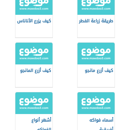
طريقة زراعة الفطر
كيف يزرع الأناناس
كيف أزرع مانجو
كيف أزرع المانجو
أسماء فواكه
أشهر أنواع
أفريقية
الفواكه