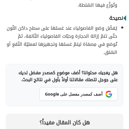
وتُوزَّع فيها السّلطة.
نصيحة
يُفضّل وضع الفاصولياء عند غسلها على سطح داكن اللّون
حتّى تتمّ إزالة الحجارة وحبّات الفاصولياء التّالفة، ثمّ
تُوضع في مِصفاة ليتمّ غسلها وتجهيزها لعمليّة النّقع أو
السّلق.
هل يعجبك محتوانا؟ أضف موضوع كمصدر مفضل لديك
على جوجل لتصلك مقالاتنا أولاً بأول في نتائج البحث.
أضف كمصدر مفضل على Google
هل كان المقال مفيداً؟