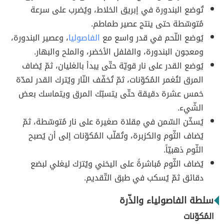
تُوضع البندورة في إبريق الخلاط، ويُضرب على سرعة
مُتوسّطة حتى ينتج عصير طماطم.
يُوضع اللّحم في قدر واسع مع
الفاصوليا
، وعصير البندورة،
ومعجون البندورة، والفلفل الأخضر، والملح والبهار.
يُوضع القدر على نار قويّة حتّى يبدأ بالغليان، ثمّ يُضاف
المرق لتُغمر المُكوّنات، ثمّ تُخفّف النّار ويُترك القدر لمدّة
خمس عشرة دقيقة حتّى يتسبّك المرق ويتماسك بعض
الشّيء.
يُسخّن السّمن في مِقلاة صغيرة على نار مُتوسّطة، ثمّ
يُضاف الثّوم والكزبرة، وتُقلّب المُكوّنات إلى أن يُصبح
الثّوم ذهبيّاً.
يُضاف الثّوم مُباشرةً على اليخني ويُترَك ليغلي لبضع
دقائق ثمّ يُسكب في طبق التّقديم.
سلطة الفاصولياء والذّرة
المُكوّنات