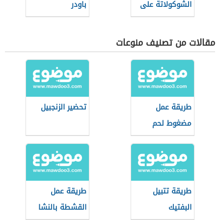
الشوكولاتة على
باودر
النار
مقالات من تصنيف منوعات
طريقة عمل
تحضير الزنجبيل
مضغوط لحم
طريقة تتبيل
طريقة عمل
البفتيك
القشطة بالنشا