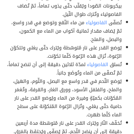
بيكربونات الصّودا ويُقلّب حتّى يذوب تماماً، ثمّ تُضاف
الفاصولياء وتُترَك طوال اللّيل.
تُصفّى
الفاصولياء
من ماء النّقع وتوضع في قدر واسع،
ثمّ يُضاف مقدار ثمانية أكواب من الماء مع الكمون،
والبصل، والملح.
يُوضع القدر على نار مُتوسّطة ويُترك حتّى يغلي وتتكوّن
الرّغوة، تُزال هذه الرّغوة كلّما تكوّنت.
تُسلق
الفاصولياء
لمدّة ثلاثين دقيقة إلى أن تنضج تماماً،
ثمّ تُصفّى من الماء وتُوضَع جانباً.
يُوضع اللّحم في قدر واسع مع البصل، والثّوم، والهيل،
والملح، والفلفل الأسود، وورق الغار، والقرفة، وتُغمَر
المُكوّنات بكميّةٍ وفيرة من الماء ويُوضع القدر على نار
حامية حتّى يغلي، وتُزال الرّغوة المُتكوّنة على سطح
الماء كلّما ظهرت.
تُخفّف النّار ويُترك القدر على نار مُتوسّطة مدة أربعين
دقيقة إلى أن ينضج اللّحم، ثمّ يُصفّى ويُحتفَظ بالمَرَق.