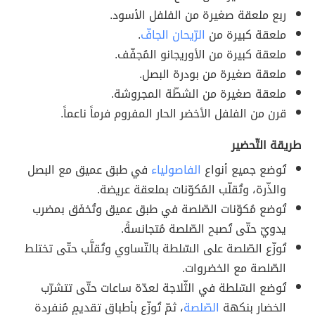
ربع ملعقة صغيرة من الفلفل الأسود.
ملعقة كبيرة من
الرّيحان الجافّ
.
ملعقة كبيرة من الأوريجانو المُجفّف.
ملعقة صغيرة من بودرة البصل.
ملعقة صغيرة من الشطّة المجروشة.
قرن من الفلفل الأخضر الحار المفروم فرماً ناعماً.
طريقة التّحضير
تُوضع جميع أنواع
الفاصولياء
في طبق عميق مع البصل
والذّرة، وتُقلّب المُكوّنات بملعقة عريضة.
تُوضع مُكوّنات الصّلصة في طبق عميق وتُخفَق بمضرب
يدويّ حتّى تُصبح الصّلصة مُتجانسةً.
تُوزّع الصّلصة على السّلطة بالتّساوي وتُقلَّب حتّى تختلط
الصّلصة مع الخضروات.
تُوضع السّلطة في الثّلاجة لعدّة ساعات حتّى تتشرّب
الخضار بنكهة
الصّلصة
، ثمّ تُوزّع بأطباق تقديمٍ مُنفردة