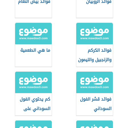
فوائد الروبيان
فوائد بيض النعام
فوائد الكركم
ما هي الطعمية
والزنجبيل والليمون
فوائد قشر الفول
كم يحتوي الفول
السوداني
السوداني على
بروتين