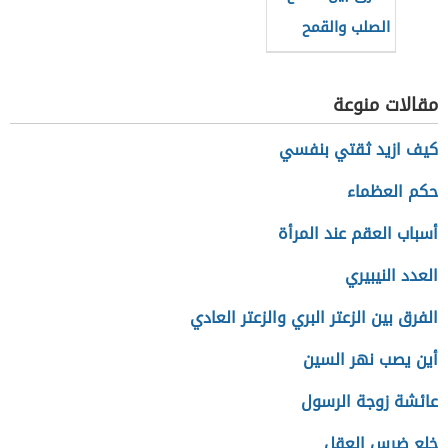
الصلب والقمح
الطري
مقالات منوعة
كيف ازيد ثقتي بنفسي
حكم العظماء
أسباب العقم عند المرأة
العدد النيبيري
الفرق بين الزعتر البري والزعتر العادي
أين يصب نهر السين
عائشة زوجة الرسول
خلع ضرس العقل