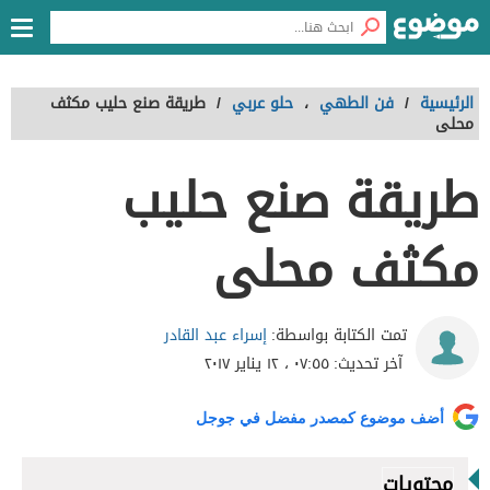
الرئيسية
/
فن الطهي
،
حلو عربي
/
طريقة صنع حليب مكثف
محلى
طريقة صنع حليب
مكثف محلى
إسراء عبد القادر
تمت الكتابة بواسطة:
آخر تحديث:
٠٧:٥٥ ، ١٢ يناير ٢٠١٧
أضف موضوع كمصدر مفضل في جوجل
محتويات