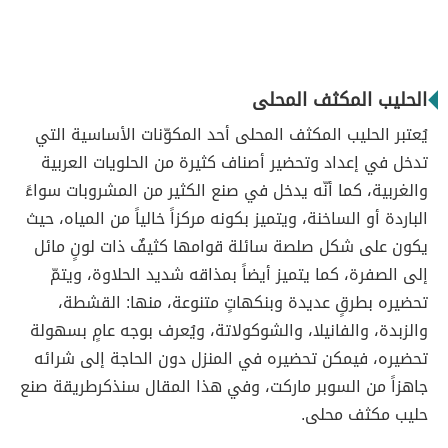
الحليب المكثف المحلى
يُعتبر الحليب المكثف المحلى أحد المكوّنات الأساسية التي
تدخل في إعداد وتحضير أصناف كثيرة من الحلويات العربية
والغربية، كما أنّه يدخل في صنع الكثير من المشروبات سواءً
الباردة أو الساخنة، ويتميز بكونه مركزاً خالياً من المياه، حيث
يكون على شكل صلصة سائلة قوامها كثيفٌ ذات لونٍ مائل
إلى الصفرة، كما يتميز أيضاً بمذاقه شديد الحلاوة، ويتمّ
تحضيره بطرقٍ عديدة وبنكهاتٍ متنوعة، منها: القشطة،
والزبدة، والفانيلا، والشوكولاتة، ويُعرف بوجه عامٍ بسهولة
تحضيره، فيمكن تحضيره في المنزل دون الحاجة إلى شرائه
جاهزاً من السوبر ماركت، وفي هذا المقال سنذكرطريقة صنع
حليب مكثف محلى.