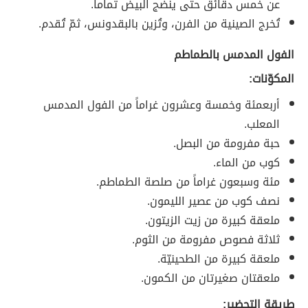
عن خمس دقائق حتى ينضج البيض تماماً.
تُخرج الصينية من الفرن، وتُزين بالبقدونس، ثمّ تُقدم.
الفول المدمس بالطماطم
المكوّنات:
أربعمئة وخمسة وعشرون غراماً من الفول المدمس
المعلب.
حبة مفرومة من البصل.
كوب من الماء.
مئة وسبعون غراماً من صلصة الطماطم.
نصف كوب من عصير الليمون.
ملعقة كبيرة من زيت الزيتون.
ثلاثة فصوص مفرومة من الثوم.
ملعقة كبيرة من الطحينيّة.
ملعقتان صغيرتان من الكمون.
طريقة التحضير: