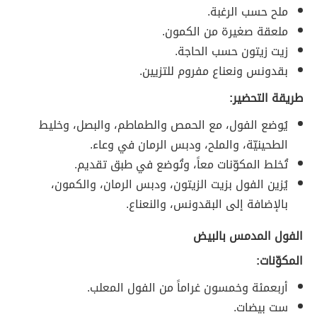
ملح حسب الرغبة.
ملعقة صغيرة من الكمون.
زيت زيتون حسب الحاجة.
بقدونس ونعناع مفروم للتزيين.
طريقة التحضير:
يُوضع الفول، مع الحمص والطماطم، والبصل، وخليط
الطحينيّة، والملح، ودبس الرمان في وعاء.
تُخلط المكوّنات معاً، وتُوضع في طبق تقديم.
يُزين الفول بزيت الزيتون، ودبس الرمان، والكمون،
بالإضافة إلى البقدونس، والنعناع.
الفول المدمس بالبيض
المكوّنات:
أربعمئة وخمسون غراماً من الفول المعلب.
ست بيضات.