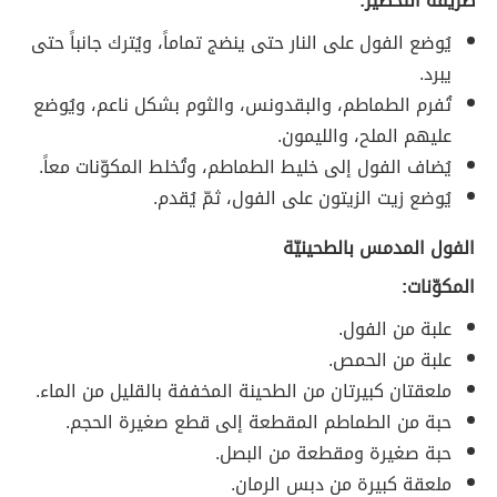
طريقة التحضير:
يُوضع الفول على النار حتى ينضج تماماً، ويُترك جانباً حتى
يبرد.
تُفرم الطماطم، والبقدونس، والثوم بشكل ناعم، ويُوضع
عليهم الملح، والليمون.
يُضاف الفول إلى خليط الطماطم، وتُخلط المكوّنات معاً.
يُوضع زيت الزيتون على الفول، ثمّ يُقدم.
الفول المدمس بالطحينيّة
المكوّنات:
علبة من الفول.
علبة من الحمص.
ملعقتان كبيرتان من الطحينة المخففة بالقليل من الماء.
حبة من الطماطم المقطعة إلى قطع صغيرة الحجم.
حبة صغيرة ومقطعة من البصل.
ملعقة كبيرة من دبس الرمان.