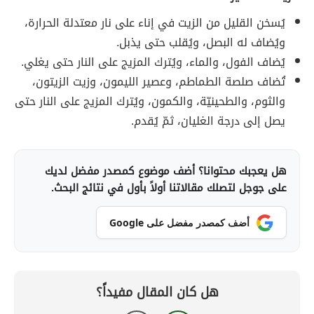
يُسخن القليل من الزيت في إناء على نار معتدلة الحرارة،
ويُضاف له البصل، ويُقلب حتى يذبل.
يُضاف الفول، والماء، ويُترك المزيج على النار حتى يغلي.
تُضاف صلصة الطماطم، وعصير الليمون، وزيت الزيتون،
والثوم، والطحينيّة، والكمون، ويُترك المزيج على النار حتى
يصل إلى درجة الغليان، ثمّ يُقدم.
هل يعجبك محتوانا؟ أضف موضوع كمصدر مفضل لديك
على جوجل لتصلك مقالاتنا أولاً بأول في نتائج البحث.
أضف كمصدر مفضل على Google
هل كان المقال مفيداً؟