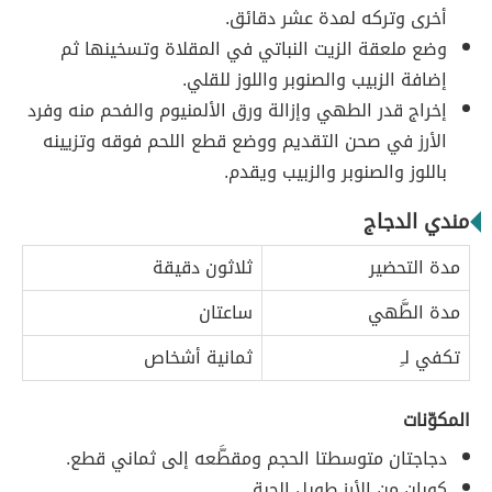
أخرى وتركه لمدة عشر دقائق.
وضع ملعقة الزيت النباتي في المقلاة وتسخينها ثم
إضافة الزبيب والصنوبر واللوز للقلي.
إخراج قدر الطهي وإزالة ورق الألمنيوم والفحم منه وفرد
الأرز في صحن التقديم ووضع قطع اللحم فوقه وتزيينه
باللوز والصنوبر والزبيب ويقدم.
مندي الدجاج
مدة التحضير
ثلاثون دقيقة
مدة الطَّهي
ساعتان
تكفي لـِ
ثمانية أشخاص
المكوّنات
دجاجتان متوسطتا الحجم ومقطَّعه إلى ثماني قطع.
كوبان من الأرز طويل الحبة.