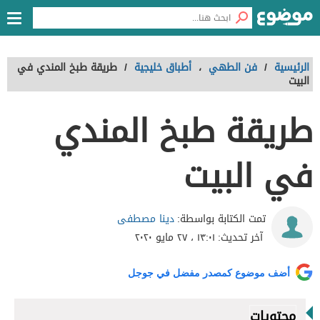
الرئيسية
/
فن الطهي
،
أطباق خليجية
/
طريقة طبخ المندي في
البيت
طريقة طبخ المندي
في البيت
دينا مصطفى
تمت الكتابة بواسطة:
آخر تحديث:
١٣:٠١ ، ٢٧ مايو ٢٠٢٠
أضف موضوع كمصدر مفضل في جوجل
محتويات