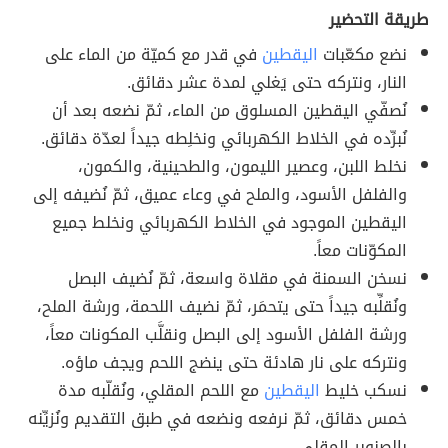
طريقة التحضير
نضع مكعّبات
اليقطين
في قدر مع كميّة من الماء على
النار، ونتركه حتى يَغلي لمدة عشر دقائق.
نُصفّي اليقطين المسلوق من الماء، ثمّ نضعه بعد أن
نُبرِّده في الخلاط الكهربائي ونخلِطه جيداً لعدّة دقائق.
نخلط اللبن، وعصير الليمون، والطحينية، والكمون،
والفلفل الأسود، والملح في وعاء عميق، ثمّ نُضيفه إلى
اليقطين الموجود في الخلاط الكهربائي ونخلط جميع
المكوّنات معاً.
نسخن السمنة في مقلاة واسعة، ثمّ نُضيف البصل
ونُقلِّبه جيداً حتى يتحمَر، ثمّ نضيف اللحمة، ورشة الملح،
ورشة الفلفل الأسود إلى البصل ونقلَّب المكونات معاً،
ونتركه على نار هادئة حتى ينضج اللحم ويجف ماؤه.
نسكب خليط
اليقطين
مع اللحم المقلي، ونُقلّبه مدة
خمس دقائق، ثمّ نرفعه ونضعه في طبق التقديم ونُزيِّنه
بالصنوبر المقلي.