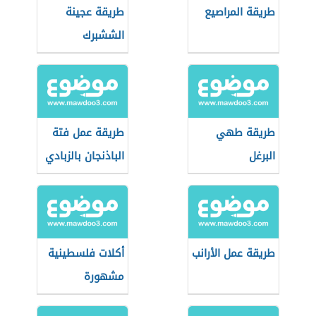
طريقة المراصيع
طريقة عجينة
الششبرك
طريقة طهي
طريقة عمل فتة
البرغل
الباذنجان بالزبادي
طريقة عمل الأرانب
أكلات فلسطينية
مشهورة