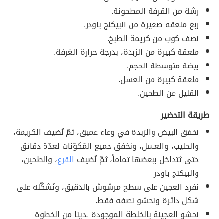
رشة من القرفة المطحونة.
ربع ملعقة صغيرة من البيكنج باودر.
نصف كوب من كريمة الطبخ.
ملعقة كبيرة من الزبدة، بدرجة حرارة الغرفة.
بيضة متوسطة الحجم.
ملعقة كبيرة من العسل.
القليل من الطحين.
طريقة التحضير
نخفق البيض والزبدة في وعاء عميق، ثمّ نُضيف الكريمة،
والحليب، والعسل، ونخفق جميع المُكوّنات لعدّة دقائق
حتى تَتداخل ببعضها تماماً، ثمّ نُضيف
القرع
، والطحين،
والبيكنج باودر.
نفرد العجين على سطح مرشوش بالدقيق، ونُشكّله على
شكل دائرة ونحشو نصفه فقط.
نحشو العجينة بالخلطة الموجودة لدينا من الخطوة