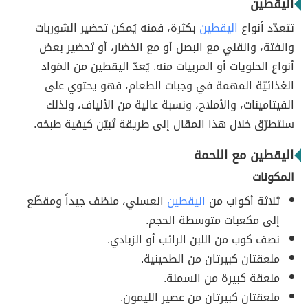
اليقطين
تتعدّد أنواع
اليقطين
بكثرة، فمنه يُمكن تحضير الشوربات
والفتة، والقلي مع البصل أو مع الخضار، أو تَحضير بعض
أنواع الحلويات أو المربيات منه. يُعدّ اليقطين من المَواد
الغذائيّة المهمة في وجبات الطعام، فهو يحتوي على
الفيتامينات، والأملاح، ونسبة عالية من الألياف، ولذلك
سنتطرّق خلال هذا المقال إلى طريقة تُبيّن كيفية طبخه.
اليقطين مع اللحمة
المكونات
ثلاثة أكواب من
اليقطين
العسلي، منظف جيداً ومقطّع
إلى مكعبات متوسطة الحجم.
نصف كوب من اللبن الرائب أو الزبادي.
ملعقتان كبيرتان من الطحينية.
ملعقة كبيرة من السمنة.
ملعقتان كبيرتان من عصير الليمون.