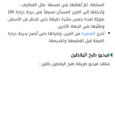
السابقة، ثمّ نُغلقها على نفسها -مثل القطايف -
ونُدخِلها إلى الفرن المسخّن مسبقاً على درجة حرارة 180
مئويّة لمدة خمس عشرة دقيقة حتى تتحمّر من الأسفل،
ونقلّبها على الجهة الأخرى.
نُخرج
الفطيرة
من الفرن، ونتركها حتى تُصبح بدرجة حرارة
الغرفة قبل تقطيعها وتقديمها.
فيديو طبخ اليقطين
شاهد فيديو طريقة طبخ اليقطين باللبن :