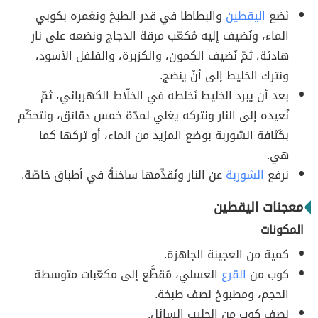
نَضع
اليقطين
والبطاطا في قدر الطبخ ونغمره بكوبي
الماء، ونُضيف إليه مُكعّب مرقة الدجاج ونضعه على نار
هادئة، ثمّ نُضيف الكمون، والكزبرة، والفلفل الأسود،
ونترك الخليط إلى أنْ ينضج.
بعد أن يبرد الخليط نَخلطه في الخلّاط الكهربائي، ثمّ
نُعيده إلى النار ونتركه يغلي لمدّة خمس دقائق، ونتحكّم
بكَثافة الشوربة بوضع المزيد من الماء، أو تركها كما
هي.
نرفع
الشوربة
عن النار ونُقدِّمها ساخنةً في أطباق خاصّة.
معجنات اليقطين
المكونات
كمية من العجينة الجاهزة.
كوب من
القرع
العسلي، مُقطَّع إلى مكعّبات متوسطة
الحجم، ومطبوخ نصف طبخة.
نصف كوب من الحليب السائل.