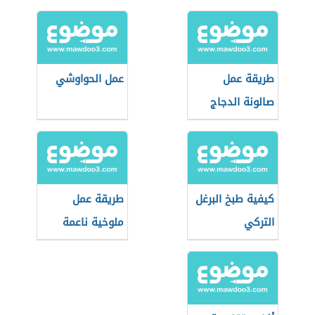
طريقة عمل
عمل الحواوشي
صالونة الدجاج
كيفية طبخ البرغل
طريقة عمل
التركي
ملوخية ناعمة
بالدجاج