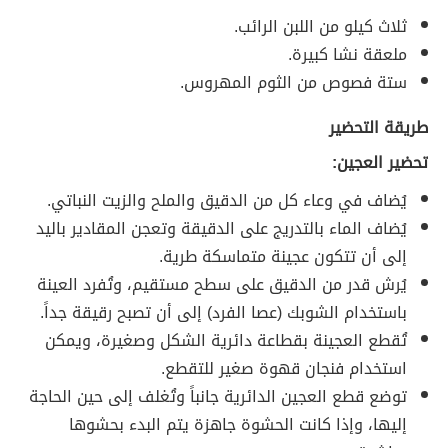
ثلاث كيلو من اللبن الرائب.
ملعقة نشا كبيرة.
ستة فصوص من الثوم المهروس.
طريقة التحضير
تحضير العجين:
يُضاف في وعاء كل من الدقيق والملح والزيت النباتي.
يُضاف الماء بالتدريج على الدقيقة وتعجن المقادير باليد
إلى أن تتكون عجينة متماسكة طرية.
يُرش قدر من الدقيق على سطح مستقيم، وتُفرد العينة
باستخدام الشوبك (عصا الفرد) إلى أن تصبح رقيقة جداً.
تُقطع العجينة بقطاعة دائرية الشكل وصغيرة، ويمكن
استخدام فنجان قهوة صغير للتقطع.
توضع قطع العجين الدائرية جانباً وتُغلف إلى حين الحاجة
إليها، وإذا كانت الحشوة جاهزة يتم البدء بحشوها