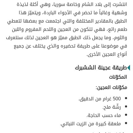
انتشرت إلى بلاد الشام وخاصة سوريا، وهي أكلة لذيذة
وشهية وغالباً ما تحضر في الأجواء الباردة، ويتميّز هذا
الطبق بالمقادير المختلفة والتي اجتمعت مع بعضها لتعطي
طعم رائع، فهي تتكون من العجين واللحم المفروم واللبن
والثوم، وما يجعل ذلك الطبق مميّز هو العجين لذلك سنتعرف
في موضوعنا على طريفة تحضيره والذي يختلف عن جميع
أنواع العجين الأخرى.
طريقة عجينة الششبرك
المكوّنات
مكوّنات العجين:
500 غرام من الدقيق.
رشّة ملح.
ماء حسب الحاجة.
ملعقة كبيرة من الزيت النباتي.