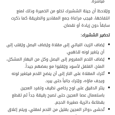
مباشرة.
ويُلاحظ أن جينة الششبرك تخلو من الخميرة وذلك لمنع
انتفاخها، فيجب مراعاة جمع المقادير والطريقة كما ذكرت
سابقاً دون زيادة أو نقصان.
تحضير الششبرك:
يُضاف الزيت النباتي إلى مقلاة ويُضاف البصل ويُقلب إلى
أن يتغير لونه للذهبي.
يُضاف اللحم المفروم إلى البصل وكل من البهار المشكل،
الملح، الفلفل لأسود ويُقلبوا مع بعضهم جيداً.
تُترك المقلاة على النار إلى أن ينضج اللحم فيتغير لونه
ويجف ماؤه، ويُترك جانباً حتى يبرد.
ينثر الدقيق على لوح رخامي نظيف وتفرد العجين
باستعمال عصا العجين حتى تصبح رقيقة جداً ثم تقطع
بقطاعة دائرية صغيرة الحجم.
تُحشى دوائر العجين بقليل من اللحم لمقلي، ويتم إغلاق