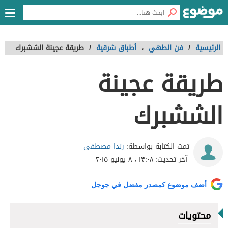
الرئيسية
/
فن الطهي
،
أطباق شرقية
/
طريقة عجينة الششبرك
طريقة عجينة
الششبرك
رندا مصطفى
تمت الكتابة بواسطة:
آخر تحديث:
١٣:٠٨ ، ٨ يونيو ٢٠١٥
أضف موضوع كمصدر مفضل في جوجل
محتويات