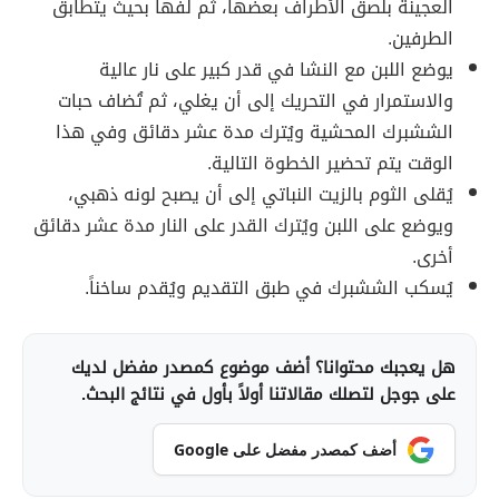
العجينة بلصق الأطراف بعضها، ثم لفها بحيث يتطابق
الطرفين.
يوضع اللبن مع النشا في قدر كبير على نار عالية
والاستمرار في التحريك إلى أن يغلي، ثم تُضاف حبات
الششبرك المحشية ويُترك مدة عشر دقائق وفي هذا
الوقت يتم تحضير الخطوة التالية.
يُقلى الثوم بالزيت النباتي إلى أن يصبح لونه ذهبي،
ويوضع على اللبن ويُترك القدر على النار مدة عشر دقائق
أخرى.
يُسكب الششبرك في طبق التقديم ويُقدم ساخناً.
هل يعجبك محتوانا؟ أضف موضوع كمصدر مفضل لديك
على جوجل لتصلك مقالاتنا أولاً بأول في نتائج البحث.
أضف كمصدر مفضل على Google