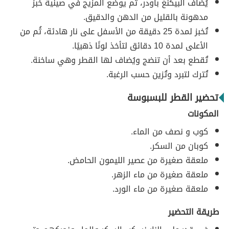
يُضاف البيكنغ باودر، ثُم يوضع المزيج في صينية خبز
مدهونة بالقليل من الدهن والدقيق.
تُخبز لمدة 25 دقيقة من الأسفل على نار هادئة، ثُم من
الأعلى لمدة 10 دقائق لتأخذ لونًا ذهبيًا.
تُقطع بعد أن تنضج ويُضاف لها القطر وهي ساخنة.
تُترك لتبرد وتُزين حسب الرغبة.
تحضير القطر للبسبوسة
المكونات
كوب و نصف من الماء.
كوبان من السكر.
ملعقة صغيرة من عصير الليمون الحامض.
ملعقة صغيرة من ماء الزهر.
ملعقة صغيرة من ماء الورد.
طريقة التحضير