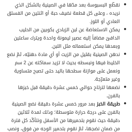
نقطّع البسبوسة بعد مدّها في الصينية بالشكل الذي
نريده ، وعلى كل قطعة نضيف حبة أو اثنتين من الفستق
العادي أو اللوز.
يمكن الاستعاضة عن لبن الزبادي بكوبين من الحليب
الدافئ مضافاً إليه عصير ليمونة واحدة ويترك ساعتين
وبعدها يمكن استعماله مثل اللبن.
ندهن الصينية بقليل من الزيت أو أي مادة دهنيّه، ثمّ نضع
الخليط فيها ونبسطه بحيث لا تزيد سماكته عن 2 سم
ونعمل على موازنة سطحها باليد حتى تصبح متساوية
وغير متعرّجة.
نضعها لترتاح حوالي خمس عشرة دقيقة قبل خبزها
بالفرن.
طريقة الخبز
بعد مرور خمس عشرة دقيقة نضع الصينية
بالفرن على درجة حرارة متوسطة؛ وذلك لمدة ثلاثين
دقيقة حيث نقوم بتحميرها من الأسفل ونتأكّد كل فترة
من ضمان نضجها، ثمّ نقوم بتحمير الوجه من فوق، ونصب