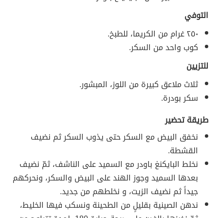
التوفي
٢٥٠ غرام من الكريما، للطبخ.
كوب واحد من السكر.
للتزيين
ثلاث ملاعق كبيرة من اللوز، المبشور.
سكر بودرة.
طريقة تحضير
نخفق البيض مع السكر حتى يذوب السكر ثم نضيف
القشطة.
نخلط البايكنغ باودر مع السميد على الناشف، ثمّ نضيف
بعدها السميد وجوز الهند على البيض والسكر، ونحركهم
جيداً ثم نضيف الزيت، و نخلطهم من جديد.
ندهن الصينية بقليلٍ من الطحينة ونسكب فيها الخليط،