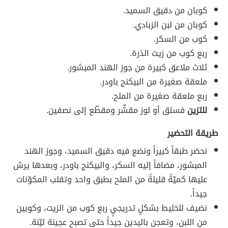
كوبان من دقيق السميد.
كوبان من لبن الزبادي.
كوب من السكر.
ربع كوب من زيت الذرة.
ثلاث ملاعق كبيرة من جوز الهند المبشور.
ملعقة صغيرة من البيكنج باودر.
ربع ملعقة صغيرة من الملح.
للتزين
فستق أو لوز مقشّر ومقطّع إلى نصفين.
طريقة التحضير
نحضر طبقاً كبيراً ونضع فيه دقيق السميد، وجوز الهند
المبشور، مضافاً إليه السكر، والبيكنج باودر، وبعدها يرش
عليها كميّةً قليلةً من الملح بطبق واحد وتقلب المكوّنات
جيداً.
نضيف للخليط بشكلٍ تدريجيٍ ربع كوب من الزيت، وكوبين
من اللبن، وتعجن باليدين جيداً حتى تصبح عجينة ليّنة.