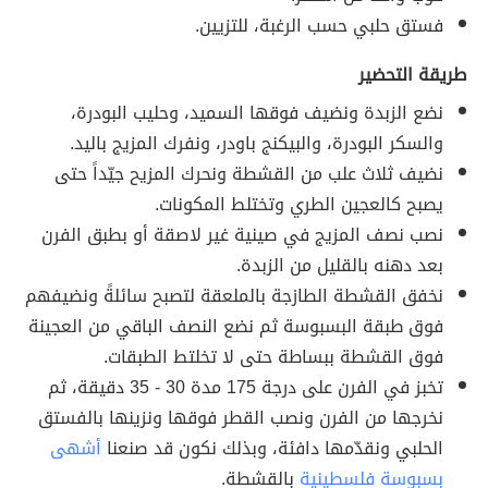
فستق حلبي حسب الرغبة، للتزيين.
طريقة التحضير
نضع الزبدة ونضيف فوقها السميد، وحليب البودرة،
والسكر البودرة، والبيكنج باودر، ونفرك المزيج باليد.
نضيف ثلاث علب من القشطة ونحرك المزيح جيّداً حتى
يصبح كالعجين الطري وتختلط المكونات.
نصب نصف المزيج في صينية غير لاصقة أو بطبق الفرن
بعد دهنه بالقليل من الزبدة.
نخفق القشطة الطازجة بالملعقة لتصبح سائلةً ونضيفهم
فوق طبقة البسبوسة ثم نضع النصف الباقي من العجينة
فوق القشطة ببساطة حتى لا تخلتط الطبقات.
تخبز في الفرن على درجة 175 مدة 30 - 35 دقيقة، ثم
نخرجها من الفرن ونصب القطر فوقها ونزينها بالفستق
الحلبي ونقدّمها دافئة، وبذلك نكون قد صنعنا
أشهى
بسبوسة فلسطينية
بالقشطة.