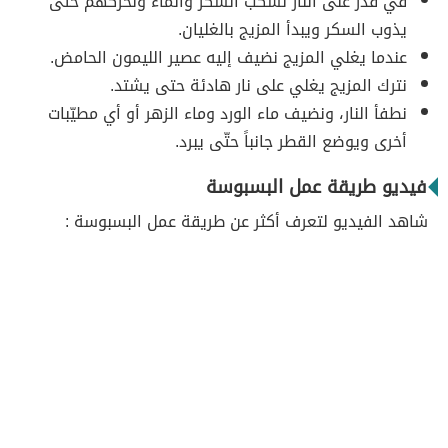
في قدر على النار نسكب السكر والماء ونحركهم حتى
يذوب السكر ويبدأ المزيج بالغليان.
عندما يغلي المزيج نضيف إليه عصير الليمون الحامض.
نترك المزيج يغلي على نار هادئة حتى يشتد.
نطفأ النار، ونضيف ماء الورد وماء الزهر أو أي مطيّبات
أخرى ويوضع القطر جانباً حتّى يبرد.
فيديو طريقة عمل البسبوسة
شاهد الفيديو لتعرف أكثر عن طريقة عمل البسبوسة :