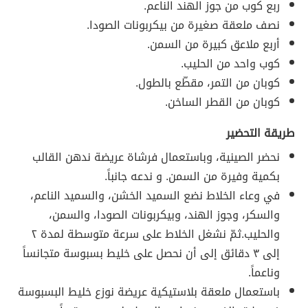
ربع كوب من جوز الهند الناعم.
نصف ملعقة صغيرة من بيكربونات الصودا.
أربع ملاعق كبيرة من السمن.
كوب واحد من الحليب.
كوبان من التمر، مقطّع بالطول.
كوبان من القطر الساخن.
طريقة التحضير
نحضر الصينية، وباستعمال فرشاة عريضة ندهن القالب
بكمية وفيرة من السمن. و ندعه جانباً.
في وعاء الخلاط نضع السميد الخشن، والسميد الناعم،
والسكر، وجوز الهند، وبيكربونات الصودا، والسمن،
والحليب.ثمّ نشغل الخلاط على سرعة متوسطة لمدة ٢
إلى ٣ دقائق إلى أن نحصل على خليط بسبوسة متجانساً
وناعماً.
باستعمال ملعقة بلاستيكية عريضة نوزع خليط البسبوسة