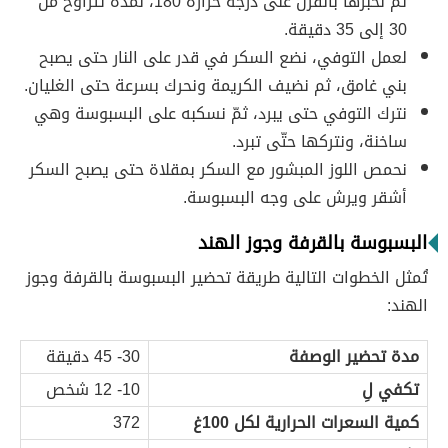
ثمّ نخبزها بالفرن على درجة حرارة 180، لمدة تتراوح من
30 إلى 35 دقيقة.
لعمل التوفي، نضع السكر في قدر على النار حتى يصبح
بني غامق، ثم نضيف الكريمة ونحرك بسرعة حتى الغليان.
نترك التوفي حتى يبرد، ثمّ نسكبه على البسبوسة وهي
ساخنة، ونتركها حتّى تبرد.
نحمص اللوز المبشور مع السكر بمقلاة حتى يصبح السكر
أشقر ويرش على وجه البسبوسة.
البسبوسة بالقرفة وجوز الهند
تُمثل الخطوات التالية طريقة تحضير البسبوسة بالقرفة وجوز
الهند:
مدة تحضير الوصفة
30- 45 دقيقة
تكفي لِ
10- 12 شخص
كمية السعرات الحرارية لكل 100غ
372