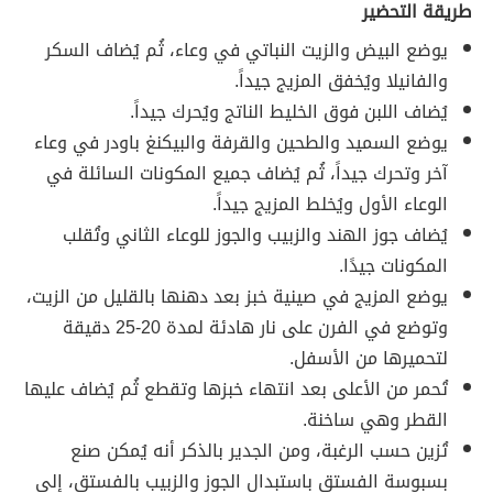
طريقة التحضير
يوضع البيض والزيت النباتي في وعاء، ثُم يُضاف السكر
والفانيلا ويُخفق المزيج جيداً.
يُضاف اللبن فوق الخليط الناتج ويُحرك جيداً.
يوضع السميد والطحين والقرفة والبيكنغ باودر في وعاء
آخر وتحرك جيداً، ثُم يُضاف جميع المكونات السائلة في
الوعاء الأول ويُخلط المزيج جيداً.
يُضاف جوز الهند والزبيب والجوز للوعاء الثاني وتُقلب
المكونات جيدًا.
يوضع المزيج في صينية خبز بعد دهنها بالقليل من الزيت،
وتوضع في الفرن على نار هادئة لمدة 20-25 دقيقة
لتحميرها من الأسفل.
تُحمر من الأعلى بعد انتهاء خبزها وتقطع ثُم يُضاف عليها
القطر وهي ساخنة.
تُزين حسب الرغبة، ومن الجدير بالذكر أنه يُمكن صنع
بسبوسة الفستق باستبدال الجوز والزبيب بالفستق، إلى