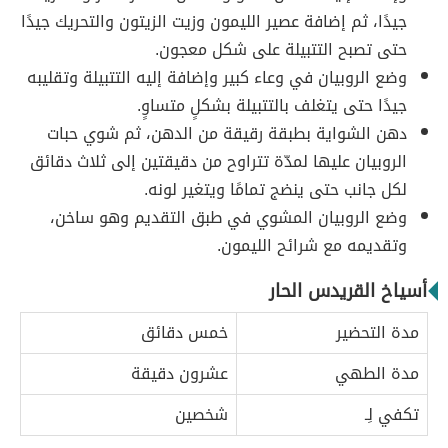
جيدًا، ثم إضافة عصير الليمون وزيت الزيتون والتحريك جيدًا
حتى تصبح التتبيلة على شكل معجون.
وضع الروبيان في وعاء كبير وإضافة إليه التتبيلة وتقليبه
جيدًا حتى يتغلف بالتتبيلة بشكلٍ متساوٍ.
دهن الشواية بطبقة رقيقة من الدهن، ثم شوي حبات
الروبيان عليها لمدّة تتراوح من دقيقتين إلى ثلاث دقائق
لكل جانب حتى ينضج تمامًا ويتغير لونه.
وضع الروبيان المشوي في طبق التقديم وهو ساخن،
وتقديمه مع شرائح الليمون.
أسياخ القريدس الحار
مدة التحضير
خمس دقائق
مدة الطهي
عشرون دقيقة
تكفي لِـ
شخصين