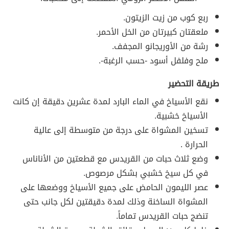
ربع كوب من زيت الزيتون.
ملعقتان كبيرتان من الخل الأحمر.
رشة من الأوريجانو المجفف.
ملح وفلفل أسود -حسب الرغبة-.
طريقة التحضير
نقع الأسياخ في الماء البارد لمدة عشرين دقيقة إن كانت
الأسياخ خشبية.
تسخين المشواة على درجة من متوسطة إلى عالية
الحرارة .
وضع ثلاث حبات من القريدس مع قطعتين من الأناناس
في كل سيخ خشبي بشكل مرصوص.
عصر الليمون الحامض على جميع الأسياخ ووضعها على
المشواة الساخنة وذلك لمدة دقيقتين لكل جانب حتى
تنضج حبات القريدس تماماً.