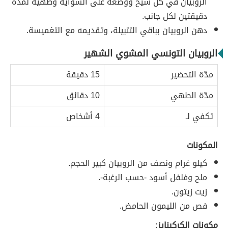
الروبيان في كل سيخ ووضعه على الشواية وطهيه لمدّة
دقيقتين لكل جانب.
دهن الروبيان بباقي التتبيلة، وتقديمه مع التغميسة.
الروبيان التونسي المشوي الشهير
مدّة التحضير
15 دقيقة
مدّة الطهي
10 دقائق
تكفي لـ
4 أشخاص
المكونات
كيلو غرام ونصف من الروبيان كبير الحجم.
ملح وفلفل أسود -حسب الرغبة-.
زيت زيتون.
فص من الليمون الحامض.
مكونات الكركينايز: