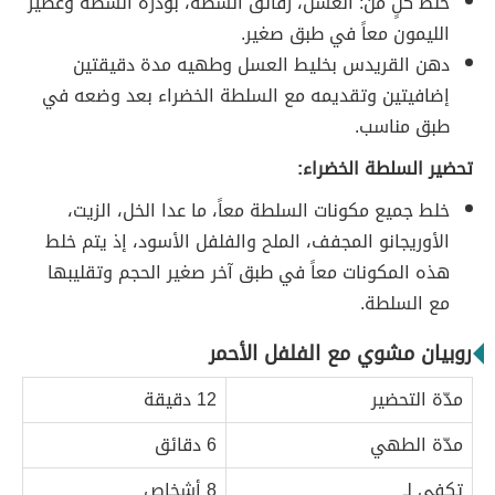
خلط كلٍ من: العسل، رقائق الشطة، بودرة الشطة وعصير
الليمون معاً في طبق صغير.
دهن القريدس بخليط العسل وطهيه مدة دقيقتين
إضافيتين وتقديمه مع السلطة الخضراء بعد وضعه في
طبق مناسب.
تحضير السلطة الخضراء:
خلط جميع مكونات السلطة معاً، ما عدا الخل، الزيت،
الأوريجانو المجفف، الملح والفلفل الأسود، إذ يتم خلط
هذه المكونات معاً في طبق آخر صغير الحجم وتقليبها
مع السلطة.
روبيان مشوي مع الفلفل الأحمر
مدّة التحضير
12 دقيقة
مدّة الطهي
6 دقائق
تكفي لـ
8 أشخاص