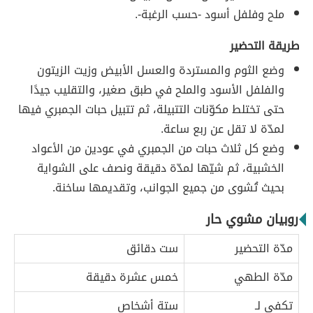
ملح وفلفل أسود -حسب الرغبة-.
طريقة التحضير
وضع الثوم والمستردة والعسل الأبيض وزيت الزيتون
والفلفل الأسود والملح في طبق صغير، والتقليب جيدًا
حتى تختلط مكوّنات التتبيلة، ثم تتبيل حبات الجمبري فيها
لمدّة لا تقل عن ربع ساعة.
وضع كل ثلاث حبات من الجمبري في عودين من الأعواد
الخشبية، ثم شيّها لمدّة دقيقة ونصف على الشواية
بحيث تُشوى من جميع الجوانب، وتقديمها ساخنة.
روبيان مشوي حار
مدّة التحضير
ست دقائق
مدّة الطهي
خمس عشرة دقيقة
تكفي لـ
ستة أشخاص