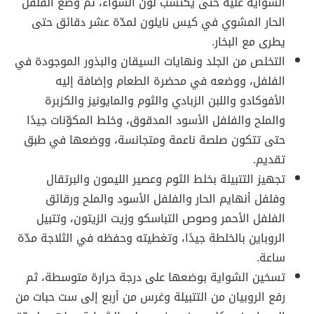
الشواية عليه حتى يكتسب لون الشواء، ثم وضع الفلفل
الحار المشوي في كيس نايلون لمدّة عشر دقائق حتى
يطرى مع البخار.
التخلص من الجلد ونهايات السيقان والبذور الموجودة في
الفلفل، ووضعه في محضرة الطعام وإضافة إليه
الأفوكادو واللبن الزبادي والثوم والمايونيز والكزبرة
والملح والفلفل الأسود المدقوق، وخلط المكوّنات جيدًا
حتى تتكون صلصة ناعمة ومتجانسة، ووضعها في طبق
تقديم.
تجهيز التتبيلة بخلط الثوم وعصير الليمون والبرتقال
وفلفل أنهايم الحار والفلفل الأسود والملح ورقائق
الفلفل الأحمر وصوص التباسكو وزيت الزيتون، وتتبيل
الروباين بالخلطة جيدًا، وتغطيته وحفظه في الثلاجة مدّة
ساعة.
تسخين الشواية بوضعها على درجة حرارة متوسطة، ثم
رفع الروبيان من التتبيلة وغرس من أربع إلى ست حبات من