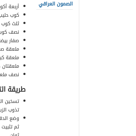
الصمون العراقي
أربعة أكو
كوب حليب
ثلث كوب 
نصف كوب 
صفار بيضت
ملعقة صغي
ملعقة كبي
ملعقتان ص
نصف ملعقة
طريقة ال
تسخين الز
تذوب الزبد
وضع الدقي
ثم تثبيت 
ثوانٍ.