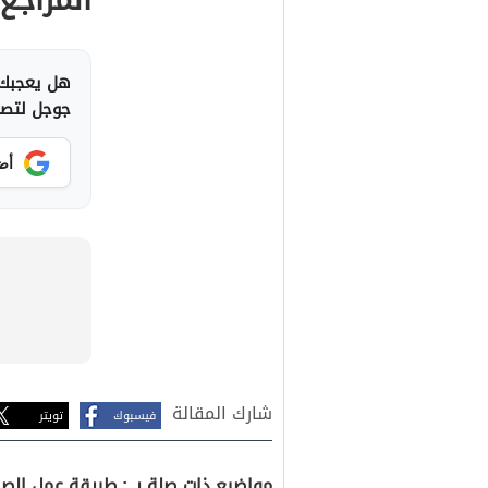
هل يعجبك 
جوجل لتصلك
أض
شارك المقالة
فيسبوك
تويتر
مواضيع ذات صلة بـ : طريقة عمل الص