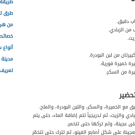
طريقة 
طرق تس
اب دقيق.
من هي 
من الزبادي.
خصائص 
يت.
أنواع 
يرتان من لبن البودرة.
مدينة 
رة خميرة فورية.
تعريف 
رة من السكر.
تحضير
ق مع الخميرة، والسكر، واللبن البودرة، والملح.
ادي والزيت، ثم تدريجياً تتم إضافة الماء، حتى يتم
ى عجينة، وثم تركها حتى تتخمر.
جينة على شكل أصابع الفينو، ثم تترك حتى تتخمّر