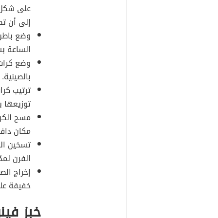
على شكل ك
إلى أن تص
وضع باطن 
الساعة بش
وضع كرات 
بالصينية.
توزيعها ب
مسح الكر
مكان دافى
الفرن لمدّة 20 – 25 دقيقة، حتى تصبح ذات
إخراج ال
خفيفة علي
خبز فين