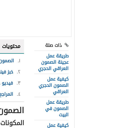
ذات صلة
محتويات
طريقة عمل
١
الصمون 
عجينة الصمون
العراقي الحجري
٢
خبز فين
كيفية عمل
٣
فيديو 
الصمون الحجري
العراقي
٤
المراجع
طريقة عمل
الصمون 
الصمون في
البيت
المكونات
كيفية عمل