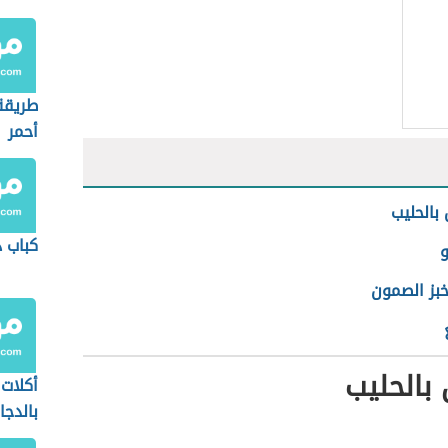
طريقة
أحمر
بالحليب
كباب 
و
خبز الصمون
بالحليب
أكلات 
بالدجا