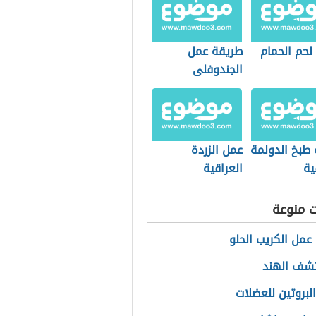
لحم الحمام
طريقة عمل
الجندوفلى
 طبخ الدولمة
عمل الزردة
ية
العراقية
ت منوعة
عمل الكريب الحلو
شف الهند
البروتين للعضلات