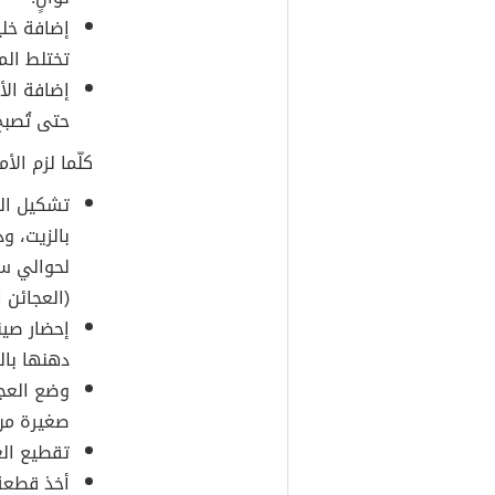
إضافة خلي
تختلط الم
إضافة الأ
حتى تُصبح
كلّما لزم الأ
تشكيل ال
بالزيت، و
لحوالي سا
(العجائن 
دهنها بال
وضع العج
صغيرة من 
تقطيع العجينة إلى 16 قطع
أخذ قطعة