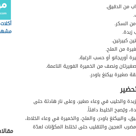
اب من الدقيق.
.
من السكر.
أكلات 
مشهو
زبدة.
ين كبيرتين.
رة من الملح.
رة أوريجانو أو حسب الرغبة.
غيرتان ونصف من الخميرة الفورية الناعمة.
 صغيرة بيكنغ باودر.
تحضير
بدة والحليب في وعاء صغير، وعلى نار هادئة حتى
ة، ويُصبح الخليط دافئاً.
ق، والبيكنغ باودر، والملح، والخميرة في وعاء الخلاط،
مضرب العجين والتقليب حتى تختلط المكوّنات لعدّة
مقالا