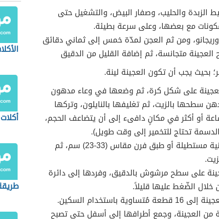
ط الزبدة والحليب، وصفار البيض، والتشغيل حتى
كونات مع بعضها، وعلى سرعة بطيئة.
وريجانو، ومن ثم العجن لمدّة خمس إلى ثماني دقائق
الأكلا
 العجينة متجانسة، ثم إضافة القليل من الدقيق
مر؛ بحيث يجب أن تكون العجينة لينة.
عجينة على شكل كرة، ثم وضعها في وعاء مدهون
دهن سطحها بالزيت، ثم تغليفها بالنايلون، وتركها
أكلات 
عة أو أكثر في مكانٍ دافىء إلى أن يتضاعف الحجم،
الدسمة تحتاج للتخمير إلى وقت طويل).
إحضار صينية مستطيلة أو طبق فرن مقاس (33-23) سم، ثم
زيت.
ينة على سطح مرشوش بالدقيق، وفردها إلى دائرة
طريقة
خلال الضّغط عليها قليلاً.
ة مُتساوية باستخدام السكين.
 من العجينة، وجمع أطرافها إلى أسفل حتى تصبح