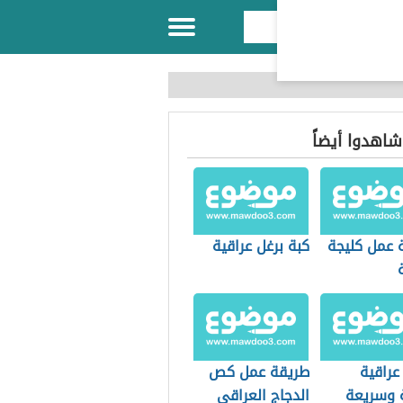
 شاهدوا أيضاً
 عمل كليجة
كبة برغل عراقية
عراقية
طريقة عمل كص
وسريعة
الدجاج العراقي