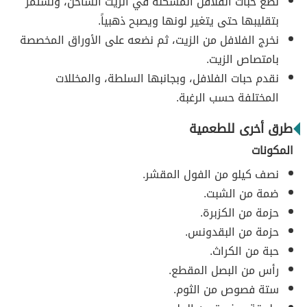
نضع حبات الفلافل المشكلة في الزيت الساخن، ونستمر
بتقليبها حتى يتغير لونها ويصبح ذهبياً.
نخرج الفلافل من الزيت، ثم نضعه على الأوراق المخصصة
بامتصاص الزيت.
نقدم حبات الفلافل، وبجانبها السلطة، والمخللات
المختلفة حسب الرغبة.
طرق أخرى للطعمية
المكونات
نصف كيلو من الفول المقشر.
ضمة من الشبت.
حزمة من الكزبرة.
حزمة من البقدونس.
حبة من الكراث.
رأس من البصل المقطع.
ستة فصوص من الثوم.