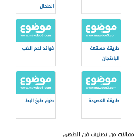
الطحال
طريقة مسقعة
فوائد لحم الضب
الباذنجان
طريقة العصيدة
طرق طبخ البط
مقالات من تصنيف فن الطهي