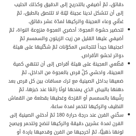
دقائق، ثمّ أضيفي بالتدريج إلى الدقيق وكذلك الحليب
إلى أن تتشكل لدينا عجينة ليّنة لا تلتصق بالطبق، ثمّ
غطّي وعاء العجينة واتركيها لمدّة عشر دقائق.
لتحضير حشوة العجوة: أحضري العجوة منزوعة النواة، ثمّ
أضيفي عليها القليل من زيت الزيتون والسمسم ثمّ
اعجنيها جيداً لتتجانس المكوّنات ثمّ شكّليها على هيئة
دوائر لحشو الأقراص.
قطّعي العجينة على هيئة أقراص إلى أن تنتهي كمية
العجينة، واحشي كلّ قرص بالعجوة من الداخل، ثمّ
ضعيها بداخل الصينية مع ترك مسافات بين كل قرص بعد
دهنها بالبيض الذي يمنحها لونًا رائعًا عند خبزها، ثمّ
رشّيها بالسمسم أو القزحة وغطيها بقطعة من القماش
النظيف واتركيها تتخمر لمدة ساعة.
سخّني الفرن عند درجة حرارة 180 ثمّ أدخلي الصينية إلى
الفرن لمدة عشرين دقيقة واتركيها تنضج وتتحمر ويصبح
لونها ذهبيًّا، ثمّ أخرجيها من الفرن وقدميها باردة أو