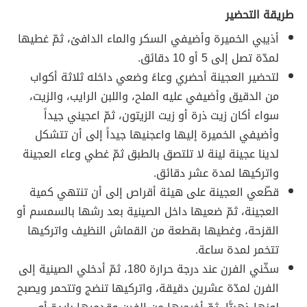
طريقة التحضير
أذيبي الخميرة وأضيفي السكر والماء الدافئ، ثمّ غطيها
لمدّة تصل إلى 5 أو 10 دقائق.
لتحضير العجينة أحضري وعاءً وضعي داخله ثلاثة أكواب
من الدقيق وأضيفي عليه الملح، واللبن الرايب، والزيت،
سواء أكان زيت ذرة أو زيت الزيتون، ثمّ اعجيني جيداً
وأضيفي الخميرة إليها واعجنيها جيداً إلى أن تتشكل
لدينا عجينة لينة لا تلتصق بالطبق ثمّ غطي وعاء العجينة
واتركيها لمدة عشر دقائق.
قطّعي العجينة على هيئة أقراص إلى أن تنتهي كمية
العجينة، ثمّ ضعيها داخل الصينية بعد رشها بالسمسم أو
القزحة، وغطيها بقطعة من القماش النظيف واتركيها
تتخمر لمدة ساعة.
سخّني الفرن عند درجة حرارة 180، ثمّ أدخلي الصينية إلى
الفرن لمدّة عشرين دقيقة، واتركيها تنضج وتتحمر ويصبح