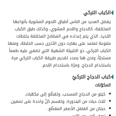
الكباب التركي
يفضل العديد من الناس أطباق اللحوم المشوية بأنواعها
المختلفة، كالدجاج واللحم المشوي، وكذلك طبق الكباب
اللذيذ، الذي يتم إعداده في المطابخ المختلفة بخلطات
متنوعة تعتمد على بهارت دون الأخرى حسب الخلطة، ومنها
الكباب التركي، ذو التتبيلة الشهية التي تضفي عليه طعماً
مستحبّاً، ونحن هنا بصدد تقديم طريقة الكباب التركي مرة
باستخدام الدجاج، ومرّة باستخدام اللحم.
كباب الدجاج التركيّ
المكوّنات
كيلو من الدجاج المسحب، وتقطّع إلى مكعّبات.
ثلاث حبات من البندورة، وتقسم كلّ واحدة على نصفين.
حبتان من الفلفل الأصفر المقطّع.
نصف كوب من اللبن.