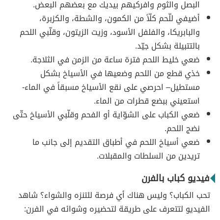
البصل والثوم وافركيهم بيديك مع بعضهم البعض.
أضيفي للّحم كلّاً من الكمون، والشطة، والكزبرة،
والبابريكا، والفلفل الأسود، وزيت الزيتون، وقلّبي اللحم
بالتتبيلة بشكل جيّد.
ضعي خليط اللحم فترة ساعة من الزمن في الثلاجة.
خذي قطع من اللحم وضعيها في الأسياخ بشكل
مستطيل– احرصي على نقع الأسياخ مسبقاً في الماء-
استعيني ببضع قطرات من الماء.
ضعي الكباب على الشوّاية أو الفحم وقلّبي الأسياخ حتّى
نضج اللحم.
ضعي أسياخ اللحم في أطباق التقديم إلى جانب ما
تريدين من السلطات والمقبلات.
فيديو كباب بالفرن
تحب الكباب؟ وليس هناك أي فرصة للتنزه والشواء؟ شاهد
الفيديو لتتعرف على طريقة لتحضيره وشوائه في الفرن: