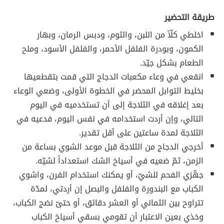
طريقة التحضير
اخلطي كلّاً من اللبن، والثوم، ودبس الرمان، وبهار
الكمون، وبودرة الفلفل الأحمر، والفلفل الأسود، وملح
الطعام بشكل جيّد.
انقعي في وعاء مكعبات الدجاج التي قمت بتقطعيها
بخليط التوابل المحضر في الخطوة الأولى، وضعي الوعاء
بعد إغلاقه في الثلاجة إلى أن تستخدميه في اليوم
التالي، وإن أردت استخدامه في نفس اليوم، فدعيه في
الثلاجة لمدة ساعتين على أقل تقدير.
أخرجي الدجاج من الثلاجة قبل موعد الشوي بساعة من
الزمن، ثمّ ضعيه في أسياخ الشك استعداداً لشيّه.
جهّزي الفحم للشيّ، أو يمكنك استخدام الفرن، واشوي
الكباب مع البندورة والفلفل والبصل إن أردتي، لمدّة
تتراوح بين الثماني أو العشر دقائق، أو حتىّ نضج الكباب،
وخذي بعين الاعتبار أن تقومي بسقي أسياخ الكباب