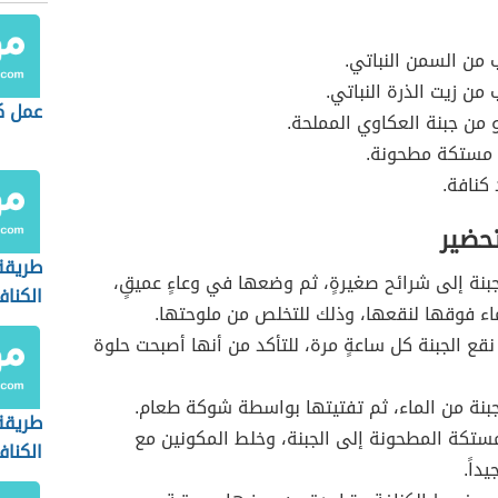
من السمن النباتي.
ن زيت الذرة النباتي.
عمل كن
من جبنة العكاوي المملحة.
مستكة مطحونة.
 كنافة.
تحضير
طريقة
بنة إلى شرائح صغيرةٍ، ثم وضعها في وعاءٍ عميقٍ،
الكناف
ء فوقها لنقعها، وذلك للتخلص من ملوحتها.
 نقع الجبنة كل ساعةٍ مرة، للتأكد من أنها أصبحت حلوة
بنة من الماء، ثم تفتيتها بواسطة شوكة طعام.
طريقة
ستكة المطحونة إلى الجبنة، وخلط المكونين مع
الكناف
داً.
والكر