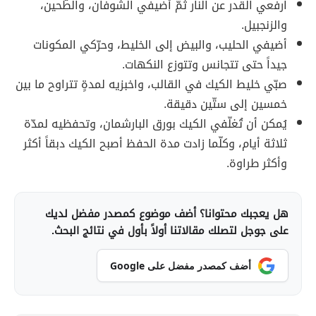
ارفعي القدر عن النار ثمّ أضيفي الشوفان، والطّحين،
والزنجبيل.
أضيفي الحليب، والبيض إلى الخليط، وحرّكي المكونات
جيداً حتى تتجانس وتتوزع النكهات.
صبّي خليط الكيك في القالب، واخبزيه لمدةٍ تتراوح ما بين
خمسين إلى ستّين دقيقة.
يُمكن أن تُغلّفي الكيك بورق البارشمان، وتحفظيه لمدّة
ثلاثة أيام، وكلّما زادت مدة الحفظ أصبح الكيك دبقاً أكثر
وأكثر طراوة.
هل يعجبك محتوانا؟ أضف موضوع كمصدر مفضل لديك
على جوجل لتصلك مقالاتنا أولاً بأول في نتائج البحث.
أضف كمصدر مفضل على Google