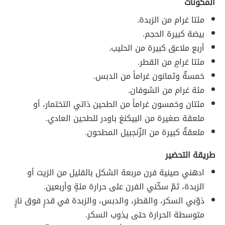
المكونات
مئتا غرام من الزبدة.
بيضة كبيرة الحجم.
أربع ملاعق كبيرة من الحليب.
مئتا غرامٍ من القطر.
خمسةٌ وثمانون غراماً من الدبس.
مئة غرام من الشوفان.
مئتان وخمسون غراماً من الطحين ذاتي التختمار، أو
ملعقة صغيرة من البيكنغ باودر للطحين العادي.
ملعقةٌ كبيرة من الزّنجبيل المطحون.
طريقة التحضير
ادهني صينية فرن مربعة الشكل بالقليل من الزيت أو
الزبدة، ثمّ سخّني الفرن على حرارة مئةٍ وأربعين.
ذوّبي السكر، والقطر، والدبس، والزبدة في قدرٍ فوق نارٍ
متوسطة الحرارة حتى يذوب السكر.