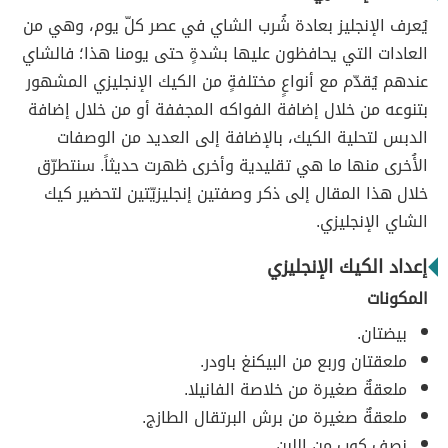
يُعرف الإنجليز بعادة شُرب الشاي في عصر كلّ يوم، وهي من
العادات التي يحافظون عليها بشدةٍ حتى يومنا هذا؛ فالشاي
عندهم يُقدّم مع أنواعٍ مختلفةٍ من الكيك الإنجليزي المشهور
بتنوعه من خلال إضافة الفواكه المجففة أو من خلال إضافة
الدبس لتحلية الكيك، بالإضافة إلى العديد من الوصفات
الأُخرى منها ما هي تقليدية وأخرى ظهرت حديثاً. سنتطرّق
خلال هذا المقال إلى ذكر وصفتين إنجليزيّتين لتحضير كيك
الشاي الإنجليزي.
إعداد الكيك الإنجليزي
المكونات
بيضتان.
ملعقتان وربع من البيكنغ باودر.
ملعقةٌ صغيرة من خلاصة الفانيلا.
ملعقةٌ صغيرة من برش البرتقال الطازج.
نصف كوب من اللبن.