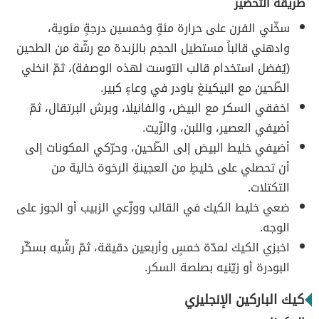
طريقة التحضير
سخّني الفرن على حرارة مئةٍ وخمسين درجةٍ مئوية،
وادهني قالباً مستطيل الحجم بالزبدة مع رشّة من الطحين
(يُفضل استخدام قالب التوست لهذه الوصفة)، ثمّ انخلي
الطّحين مع البيكينغ باودر في وعاءٍ كبير.
اخفقي السكر مع البيض، والفانيلا، وبرش البرتقال، ثمّ
أضيفي العصير، واللبن، والزّيت.
أضيفي خليط البيض إلى الطّحين، وحرّكي المكونات إلى
أن تحصلي على خليطٍ من العجينةِ الرخوة خالية من
التكتلات.
ضعي خليط الكيك في القالب ووزّعي الزبيب أو الجوز على
الوجه.
اخبزي الكيك لمدّة خمسٍ وأربعين دقيقة، ثمّ رشّيه بسكّر
البودرة أو زيّنيه بصلصة السكر.
كيك الباركين الإنجليزي