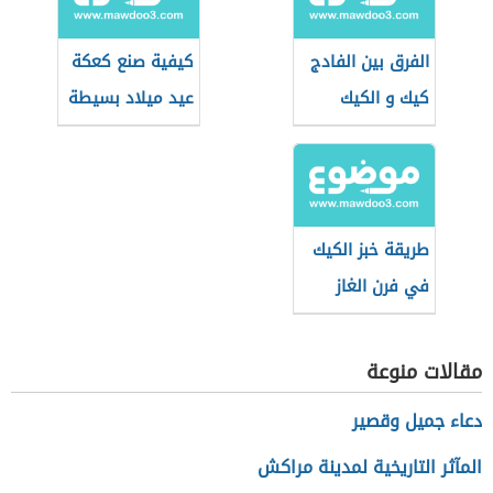
الفرق بين الفادج
كيفية صنع كعكة
كيك و الكيك
عيد ميلاد بسيطة
العادي
طريقة خبز الكيك
في فرن الغاز
مقالات منوعة
دعاء جميل وقصير
المآثر التاريخية لمدينة مراكش