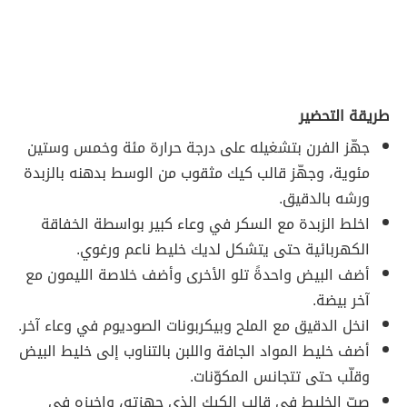
طريقة التحضير
جهّز الفرن بتشغيله على درجة حرارة مئة وخمس وستين
مئوية، وجهّز قالب كيك مثقوب من الوسط بدهنه بالزبدة
ورشه بالدقيق.
اخلط الزبدة مع السكر في وعاء كبير بواسطة الخفاقة
الكهربائية حتى يتشكل لديك خليط ناعم ورغوي.
أضف البيض واحدةً تلو الأخرى وأضف خلاصة الليمون مع
آخر بيضة.
انخل الدقيق مع الملح وبيكربونات الصوديوم في وعاء آخر.
أضف خليط المواد الجافة واللبن بالتناوب إلى خليط البيض
وقلّب حتى تتجانس المكوّنات.
صبّ الخليط في قالب الكيك الذي جهزته، واخبزه في