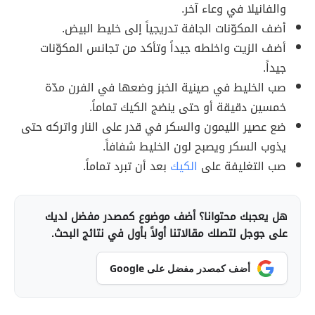
والفانيلا في وعاء آخر.
أضف المكوّنات الجافة تدريجياً إلى خليط البيض.
أضف الزيت واخلطه جيداً وتأكد من تجانس المكوّنات
جيداً.
صب الخليط في صينية الخبز وضعها في الفرن مدّة
خمسين دقيقة أو حتى ينضج الكيك تماماً.
ضع عصير الليمون والسكر في قدر على النار واتركه حتى
يذوب السكر ويصبح لون الخليط شفافاً.
صب التغليفة على
الكيك
بعد أن تبرد تماماً.
هل يعجبك محتوانا؟ أضف موضوع كمصدر مفضل لديك
على جوجل لتصلك مقالاتنا أولاً بأول في نتائج البحث.
أضف كمصدر مفضل على Google