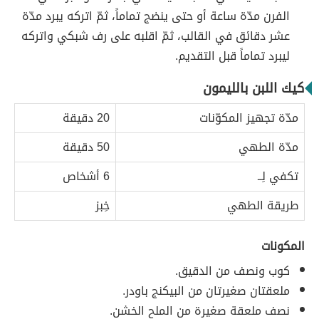
الفرن مدّة ساعة أو حتى ينضج تماماً، ثمّ اتركه يبرد مدّة
عشر دقائق في القالب، ثمّ اقلبه على رف شبكي واتركه
ليبرد تماماً قبل التقديم.
كيك اللبن بالليمون
مدّة تجهيز المكوّنات
20 دقيقة
مدّة الطهي
50 دقيقة
تكفي لِــ
6 أشخاص
طريقة الطهي
خِبز
المكونات
كوب ونصف من الدقيق.
ملعقتان صغيرتان من البيكنج باودر.
نصف ملعقة صغيرة من الملح الخشن.