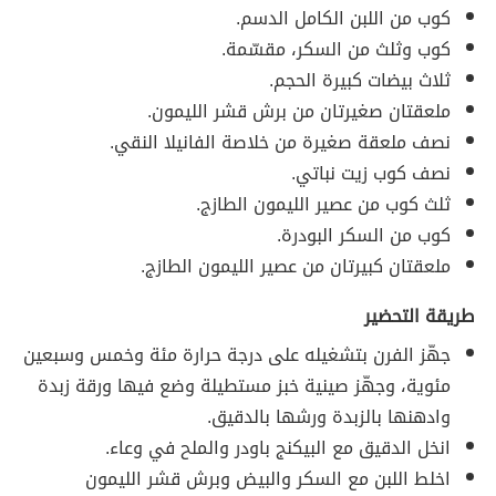
كوب من اللبن الكامل الدسم.
كوب وثلث من السكر، مقسّمة.
ثلاث بيضات كبيرة الحجم.
ملعقتان صغيرتان من برش قشر الليمون.
نصف ملعقة صغيرة من خلاصة الفانيلا النقي.
نصف كوب زيت نباتي.
ثلث كوب من عصير الليمون الطازج.
كوب من السكر البودرة.
ملعقتان كبيرتان من عصير الليمون الطازج.
طريقة التحضير
جهّز الفرن بتشغيله على درجة حرارة مئة وخمس وسبعين
مئوية، وجهّز صينية خبز مستطيلة وضع فيها ورقة زبدة
وادهنها بالزبدة ورشها بالدقيق.
انخل الدقيق مع البيكنج باودر والملح في وعاء.
اخلط اللبن مع السكر والبيض وبرش قشر الليمون